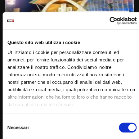
Wa
01:06:29
Preghiera sotto la Croce – Veglia di Padre Pio – 22
settembre 2022
Questo sito web utilizza i cookie
STAFF
22/09/2022
Utilizziamo i cookie per personalizzare contenuti ed
0
17.5K
526
0
annunci, per fornire funzionalità dei social media e per
analizzare il nostro traffico. Condividiamo inoltre
informazioni sul modo in cui utilizza il nostro sito con i
nostri partner che si occupano di analisi dei dati web,
pubblicità e social media, i quali potrebbero combinarle con
altre informazioni che ha fornito loro o che hanno raccolto
dal suo utilizzo dei loro servizi.
Selezione
Necessari
del
Wa
consenso
06:18