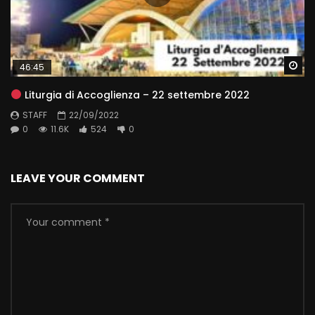
Wa
46:45
Liturgia di Accoglienza – 22 settembre 2022
STAFF
22/09/2022
0
11.6K
524
0
LEAVE YOUR COMMENT