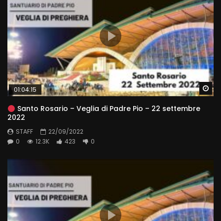
Wa
01:04:15
Santo Rosario – Veglia di Padre Pio – 22 settembre
2022
STAFF
22/09/2022
0
12.3K
423
0