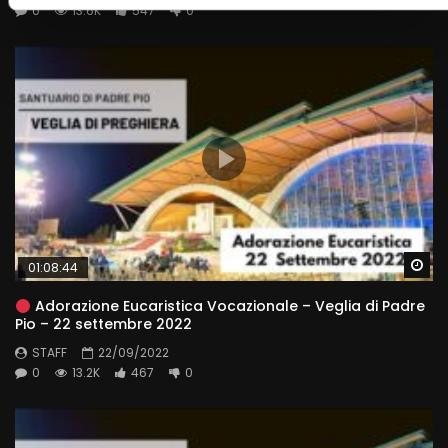
0
13.6K
547
0
Wa
01:08:44
Adorazione Eucaristica Vocazionale – Veglia di Padre
Pio – 22 settembre 2022
STAFF
22/09/2022
0
13.2K
467
0