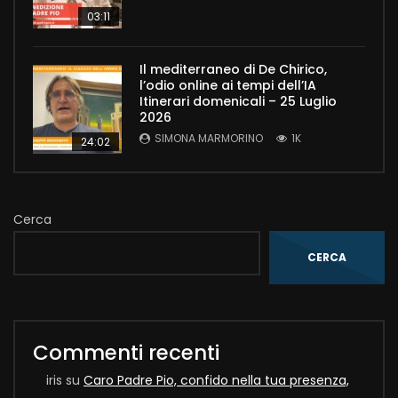
03:11
Il mediterraneo di De Chirico,
l’odio online ai tempi dell’IA
Itinerari domenicali – 25 Luglio
2026
SIMONA MARMORINO
1K
24:02
Cerca
CERCA
Commenti recenti
iris
su
Caro Padre Pio, confido nella tua presenza,