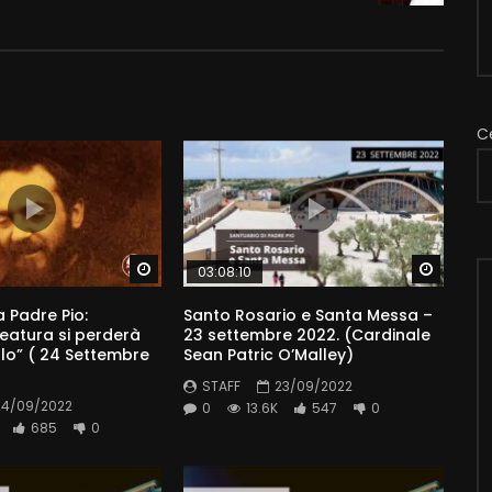
C
Watch Later
Watch 
03:08:10
 Padre Pio:
Santo Rosario e Santa Messa –
eatura si perderà
23 settembre 2022. (Cardinale
lo” ( 24 Settembre
Sean Patric O’Malley)
STAFF
23/09/2022
24/09/2022
0
13.6K
547
0
685
0