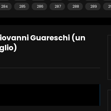
284
285
286
287
288
289
2
Giovanni Guareschi (un
glio)