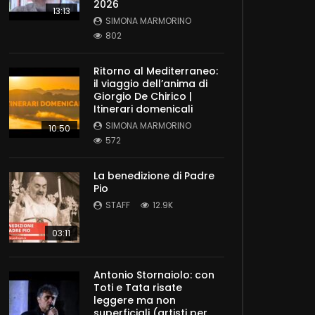
2026
13:13
SIMONA MARMORINO
802
Ritorno al Mediterraneo:
il viaggio dell’anima di
Giorgio De Chirico |
Itinerari domenicali
SIMONA MARMORINO
10:50
572
La benedizione di Padre
Pio
STAFF
12.9K
03:11
Antonio Stornaiolo: con
Toti e Tata risate
leggere ma non
superficiali (artisti per