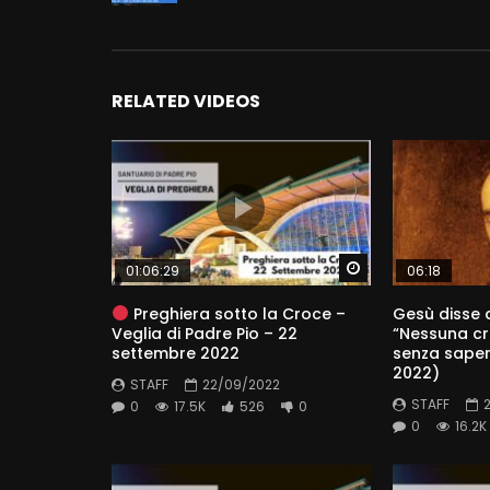
RELATED VIDEOS
Watch Later
01:06:29
06:18
Preghiera sotto la Croce –
Gesù disse a
Veglia di Padre Pio – 22
“Nessuna cr
settembre 2022
senza saper
2022)
STAFF
22/09/2022
STAFF
0
17.5K
526
0
0
16.2K