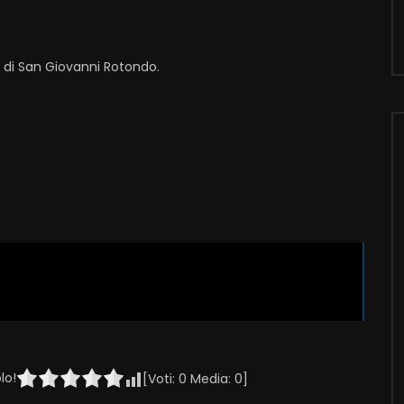
i di San Giovanni Rotondo.
lo!
[Voti:
0
Media:
0
]