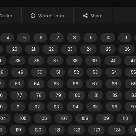
Dislike
Watch Later
Share
4
5
6
7
8
9
10
11
20
21
22
23
24
25
26
4
35
36
37
38
39
40
41
48
49
50
51
52
53
54
55
2
63
64
65
66
67
68
6
6
77
78
79
80
81
82
8
0
91
92
93
94
95
96
9
104
105
106
107
108
109
110
18
119
120
121
122
123
124