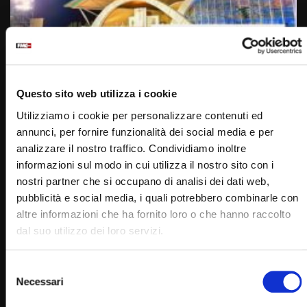
Wa
01:06:29
Preghiera sotto la Croce – Veglia di Padre Pio – 22
settembre 2022
Questo sito web utilizza i cookie
STAFF
22/09/2022
Utilizziamo i cookie per personalizzare contenuti ed
0
17.5K
526
0
annunci, per fornire funzionalità dei social media e per
analizzare il nostro traffico. Condividiamo inoltre
informazioni sul modo in cui utilizza il nostro sito con i
nostri partner che si occupano di analisi dei dati web,
pubblicità e social media, i quali potrebbero combinarle con
altre informazioni che ha fornito loro o che hanno raccolto
dal suo utilizzo dei loro servizi.
Selezione
Necessari
del
Wa
consenso
06:18