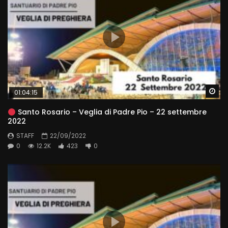
Wa
01:04:15
Santo Rosario – Veglia di Padre Pio – 22 settembre
2022
STAFF
22/09/2022
0
12.2K
423
0