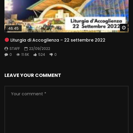
Wa
46:45
Liturgia di Accoglienza – 22 settembre 2022
STAFF
22/09/2022
0
11.6K
524
0
LEAVE YOUR COMMENT