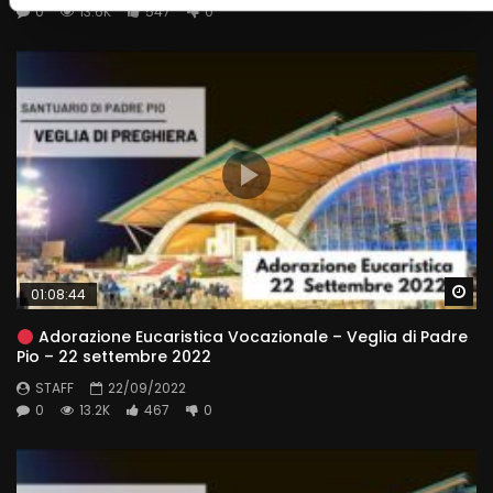
0
13.6K
547
0
Wa
01:08:44
Adorazione Eucaristica Vocazionale – Veglia di Padre
Pio – 22 settembre 2022
STAFF
22/09/2022
0
13.2K
467
0