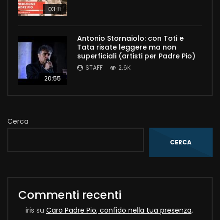
03:11
Antonio Stornaiolo: con Toti e
Tata risate leggere ma non
superficiali (artisti per Padre Pio)
STAFF
2.6K
20:55
Cerca
CERCA
Commenti recenti
iris
su
Caro Padre Pio, confido nella tua presenza,