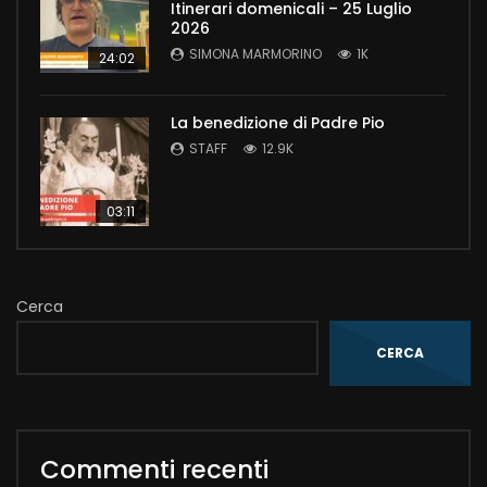
Itinerari domenicali – 25 Luglio
2026
SIMONA MARMORINO
1K
24:02
La benedizione di Padre Pio
STAFF
12.9K
03:11
Cerca
CERCA
Commenti recenti