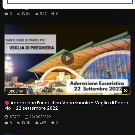
STAFF
23/09/2022
0
13.6K
547
0
Wa
01:08:44
Adorazione Eucaristica Vocazionale – Veglia di Padre
Pio – 22 settembre 2022
STAFF
22/09/2022
0
13.2K
467
0