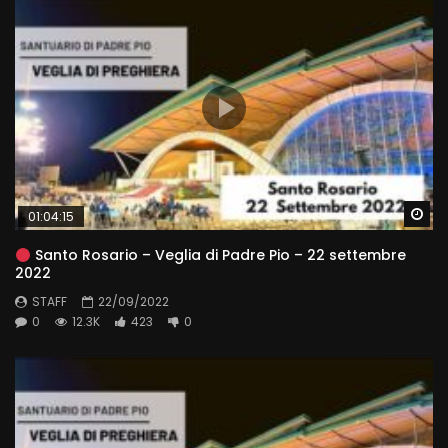
Wa
01:04:15
Santo Rosario – Veglia di Padre Pio – 22 settembre
2022
STAFF
22/09/2022
0
12.3K
423
0