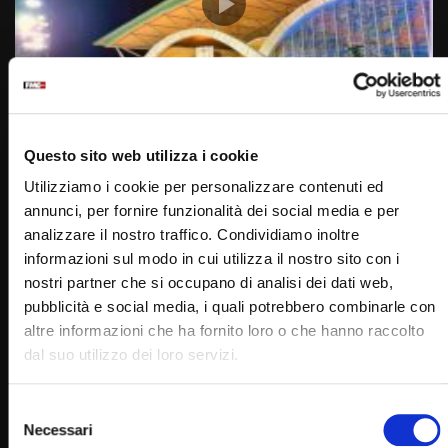
Wa
01:06:29
Preghiera sotto la Croce – Veglia di Padre Pio – 22
Questo sito web utilizza i cookie
settembre 2022
Utilizziamo i cookie per personalizzare contenuti ed
STAFF
22/09/2022
annunci, per fornire funzionalità dei social media e per
0
17.5K
526
0
analizzare il nostro traffico. Condividiamo inoltre
informazioni sul modo in cui utilizza il nostro sito con i
nostri partner che si occupano di analisi dei dati web,
pubblicità e social media, i quali potrebbero combinarle con
altre informazioni che ha fornito loro o che hanno raccolto
dal suo utilizzo dei loro servizi.
Selezione
Necessari
del