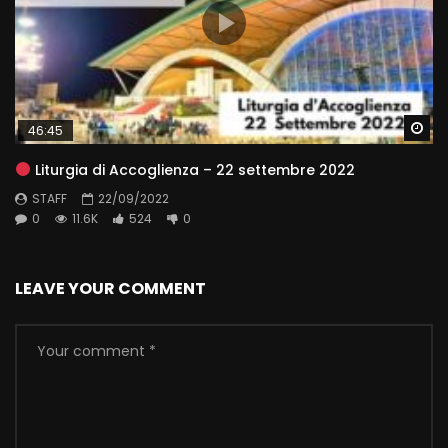
Wa
46:45
Liturgia di Accoglienza – 22 settembre 2022
STAFF
22/09/2022
0
11.6K
524
0
LEAVE YOUR COMMENT