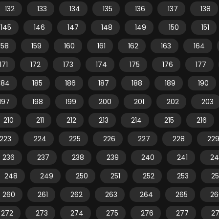
132
133
134
135
136
137
138
145
146
147
148
149
150
151
158
159
160
161
162
163
164
171
172
173
174
175
176
177
184
185
186
187
188
189
190
197
198
199
200
201
202
203
210
211
212
213
214
215
216
223
224
225
226
227
228
22
236
237
238
239
240
241
24
248
249
250
251
252
253
2
260
261
262
263
264
265
26
272
273
274
275
276
277
2