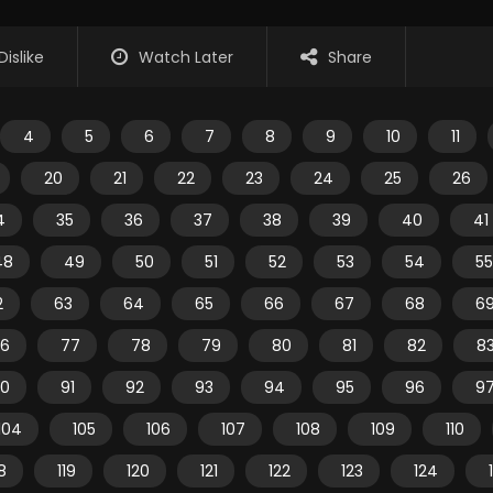
Dislike
Watch Later
Share
4
5
6
7
8
9
10
11
20
21
22
23
24
25
26
4
35
36
37
38
39
40
41
48
49
50
51
52
53
54
55
2
63
64
65
66
67
68
6
6
77
78
79
80
81
82
8
0
91
92
93
94
95
96
9
104
105
106
107
108
109
110
18
119
120
121
122
123
124