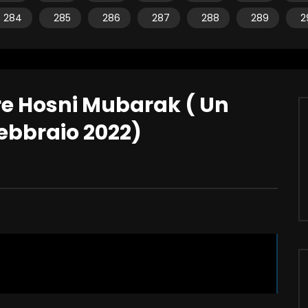
284
285
286
287
288
289
2
re Hosni Mubarak ( Un
Febbraio 2022)