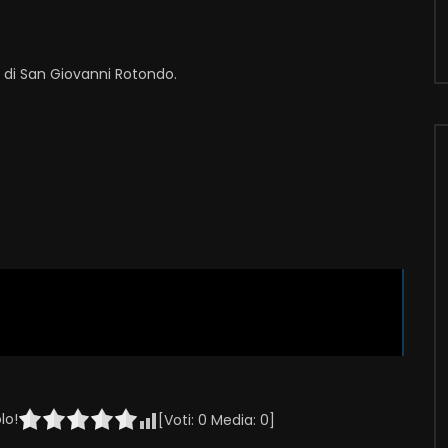
i di San Giovanni Rotondo.
lo!
[Voti:
0
Media:
0
]