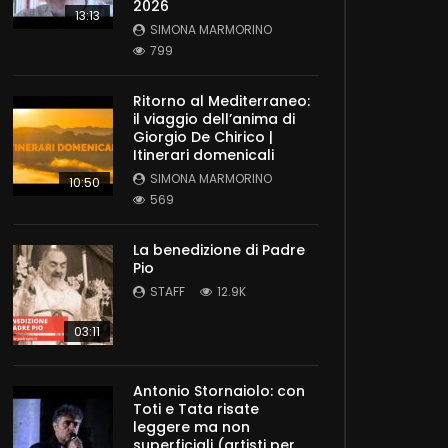
2026
13:13
SIMONA MARMORINO
799
Ritorno al Mediterraneo:
il viaggio dell’anima di
Giorgio De Chirico |
Itinerari domenicali
SIMONA MARMORINO
10:50
569
La benedizione di Padre
Pio
STAFF
12.9K
03:11
Antonio Stornaiolo: con
Toti e Tata risate
leggere ma non
superficiali (artisti per