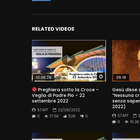
RELATED VIDEOS
Watch Later
01:06:29
06:18
Preghiera sotto la Croce –
Gesù disse a
Veglia di Padre Pio – 22
“Nessuna cr
settembre 2022
senza saper
2022)
STAFF
22/09/2022
STAFF
0
17.5K
526
0
0
16.2K