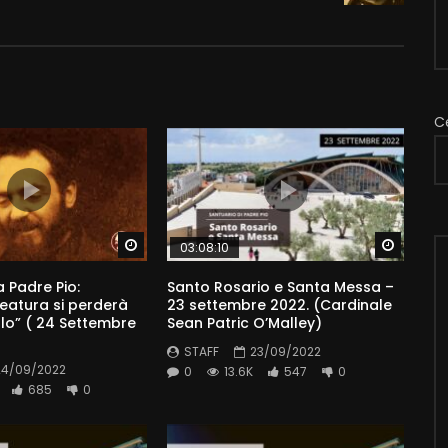
C
Watch Later
Watch 
03:08:10
 Padre Pio:
Santo Rosario e Santa Messa –
eatura si perderà
23 settembre 2022. (Cardinale
lo” ( 24 Settembre
Sean Patric O’Malley)
STAFF
23/09/2022
24/09/2022
0
13.6K
547
0
685
0