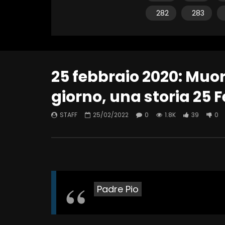
282
283
25 febbraio 2020: Muo
giorno, una storia 25 
STAFF
25/02/2022
0
1.8K
39
0
Padre Pio