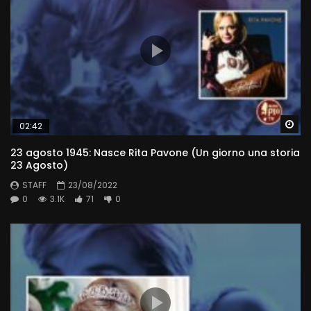
Wa
02:42
23 agosto 1945: Nasce Rita Pavone (Un giorno una storia
23 Agosto)
STAFF
23/08/2022
0
3.1K
71
0