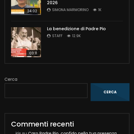
2026
SIMONA MARMORINO
1K
24:02
La benedizione di Padre Pio
STAFF
12.9K
03:11
Cerca
CERCA
Commenti recenti
iris
su
Caro Padre Pio, confido nella tua presenza,