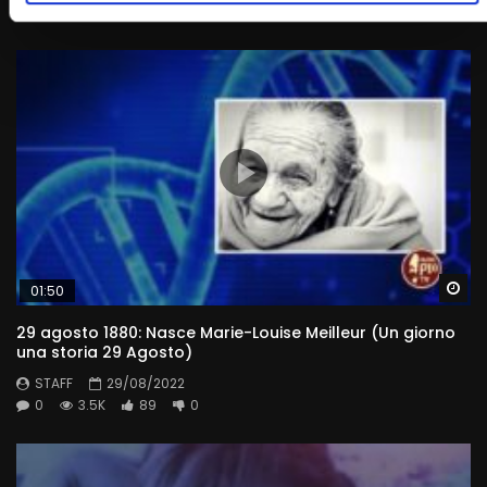
0
3.5K
33
0
Wa
01:50
29 agosto 1880: Nasce Marie-Louise Meilleur (Un giorno
una storia 29 Agosto)
STAFF
29/08/2022
0
3.5K
89
0