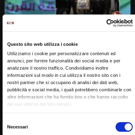
Wa
02:09
14 ottobre 1906: nasce Hasan Al Banna (Un Giorno una
Storia 14 Ottobre )
Questo sito web utilizza i cookie
STAFF
14/10/2022
Utilizziamo i cookie per personalizzare contenuti ed
0
3.9K
13
0
annunci, per fornire funzionalità dei social media e per
analizzare il nostro traffico. Condividiamo inoltre
informazioni sul modo in cui utilizza il nostro sito con i
nostri partner che si occupano di analisi dei dati web,
pubblicità e social media, i quali potrebbero combinarle con
altre informazioni che ha fornito loro o che hanno raccolto
dal suo utilizzo dei loro servizi.
Selezione
Necessari
del
Wa
01:49