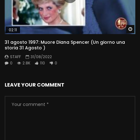
Wa
02:11
31 agosto 1997: Muore Diana Spencer (Un giorno una
storia 31 Agosto )
STAFF
31/08/2022
0
2.8K
110
0
LEAVE YOUR COMMENT