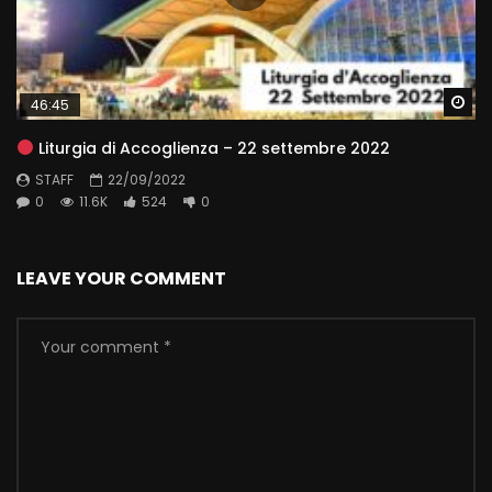
Wa
46:45
Liturgia di Accoglienza – 22 settembre 2022
STAFF
22/09/2022
0
11.6K
524
0
LEAVE YOUR COMMENT