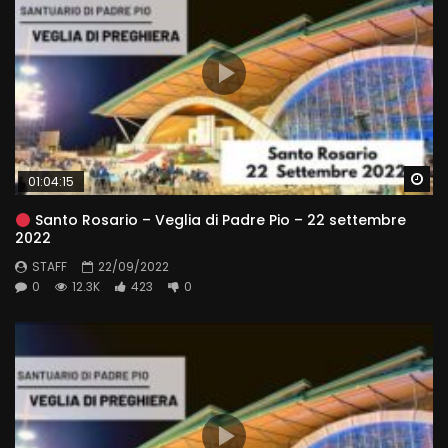
Wa
01:04:15
Santo Rosario – Veglia di Padre Pio – 22 settembre
2022
STAFF
22/09/2022
0
12.3K
423
0