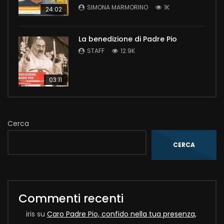
SIMONA MARMORINO
1K
24:02
La benedizione di Padre Pio
STAFF
12.9K
03:11
Cerca
CERCA
Commenti recenti
iris
su
Caro Padre Pio, confido nella tua presenza,