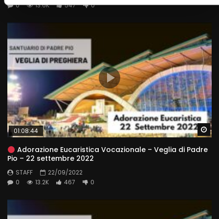
0
13.6K
547
0
Wa
01:08:44
Adorazione Eucaristica Vocazionale – Veglia di Padre
Pio – 22 settembre 2022
STAFF
22/09/2022
0
13.2K
467
0