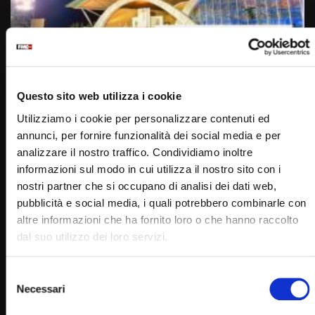
Wa
01:06:29
Preghiera sotto la Croce – Veglia di Padre Pio – 22
settembre 2022
Questo sito web utilizza i cookie
STAFF
22/09/2022
Utilizziamo i cookie per personalizzare contenuti ed
0
17.5K
526
0
annunci, per fornire funzionalità dei social media e per
analizzare il nostro traffico. Condividiamo inoltre
informazioni sul modo in cui utilizza il nostro sito con i
nostri partner che si occupano di analisi dei dati web,
pubblicità e social media, i quali potrebbero combinarle con
altre informazioni che ha fornito loro o che hanno raccolto
dal suo utilizzo dei loro servizi.
Selezione
Necessari
del
Wa
consenso
06:18