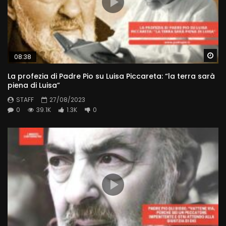
Wa
08:38
La profezia di Padre Pio su Luisa Piccareta: “la terra sarà
piena di Luisa”
STAFF
27/08/2023
0
39.1K
1.3K
0