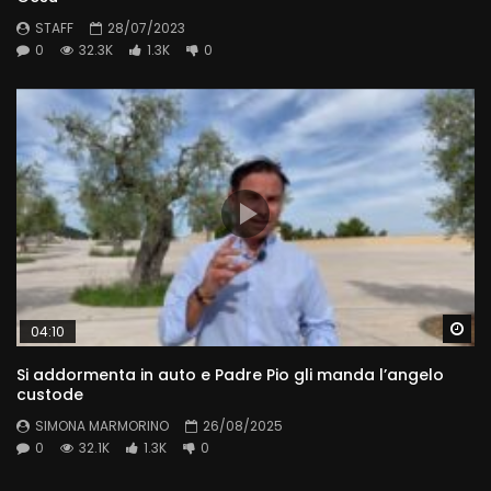
STAFF
28/07/2023
0
32.3K
1.3K
0
Wa
04:10
Si addormenta in auto e Padre Pio gli manda l’angelo
custode
SIMONA MARMORINO
26/08/2025
0
32.1K
1.3K
0