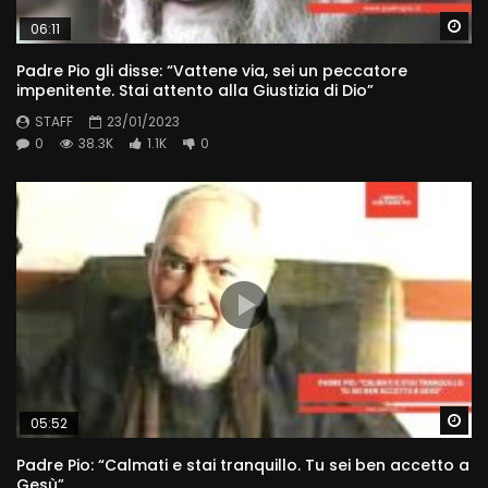
Wa
06:11
Padre Pio gli disse: “Vattene via, sei un peccatore
impenitente. Stai attento alla Giustizia di Dio”
STAFF
23/01/2023
0
38.3K
1.1K
0
Wa
05:52
Padre Pio: “Calmati e stai tranquillo. Tu sei ben accetto a
Gesù”