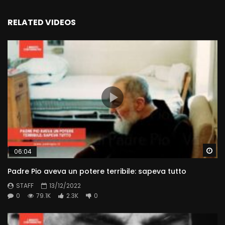
RELATED VIDEOS
Wa
06:04
Padre Pio aveva un potere terribile: sapeva tutto
STAFF
13/12/2022
0
79.1K
2.3K
0