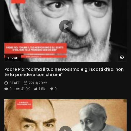
Wa
05:40
Padre Pio: “calma il tuo nervosismo e gli scatti d’ira, non
te la prendere con chi ami”
STAFF
22/11/2022
0
41.9K
1.8K
0