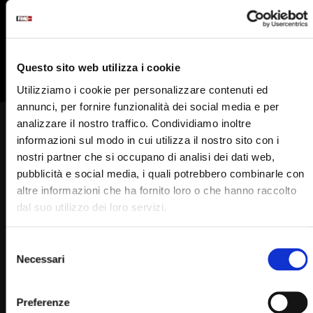
835
836
837
838
839
840
841
842
Questo sito web utilizza i cookie
Utilizziamo i cookie per personalizzare contenuti ed
annunci, per fornire funzionalità dei social media e per
analizzare il nostro traffico. Condividiamo inoltre
Gli auguri di Padre Pio nel
informazioni sul modo in cui utilizza il nostro sito con i
giorno di Pasqua: “risorgiamo
nostri partner che si occupano di analisi dei dati web,
pubblicità e social media, i quali potrebbero combinarle con
alla grazia con Cristo nostro
altre informazioni che ha fornito loro o che hanno raccolto
Redentore”
dal suo utilizzo dei loro servizi.
SIMONA MARMORINO
20/04/2025
0
1.6K
215
Selezione
0
Necessari
del
consenso
Preferenze