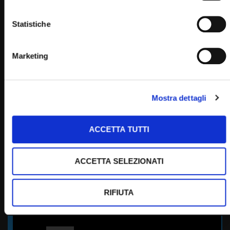
Statistiche
Padre Pio
Marketing
PADRE PIO TV
Mostra dettagli
Emittente televisiva cattolica dei frati cappuccini di San
Giovanni Rotondo.
ACCETTA TUTTI
Puoi guardare Padre Pio Tv
sul digitale terrestre al canale 145,
ACCETTA SELEZIONATI
su Tv Sat al canale 445,
su Sky al canale 852,
in streaming sul sito internet:
RIFIUTA