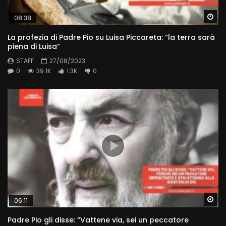
Wa
08:38
La profezia di Padre Pio su Luisa Piccareta: “la terra sarà
piena di Luisa”
STAFF
27/08/2023
0
39.1K
1.3K
0
Wa
06:11
Padre Pio gli disse: “Vattene via, sei un peccatore