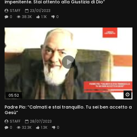
impenitente. Stai attento alla Giustizia di Dio”
STAFF
23/01/2023
0
38.3K
1.1K
0
Wa
05:52
Padre Pio: “Calmati e stai tranquillo. Tu sei ben accetto a
Gesù”
STAFF
28/07/2023
0
32.3K
1.3K
0