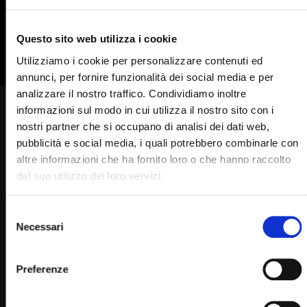
835
836
837
838
839
840
841
842
Questo sito web utilizza i cookie
Utilizziamo i cookie per personalizzare contenuti ed
annunci, per fornire funzionalità dei social media e per
analizzare il nostro traffico. Condividiamo inoltre
informazioni sul modo in cui utilizza il nostro sito con i
Ho toccato la morte con la
nostri partner che si occupano di analisi dei dati web,
mano, ma Padre Pio mi ha
pubblicità e social media, i quali potrebbero combinarle con
altre informazioni che ha fornito loro o che hanno raccolto
salvato
dal suo utilizzo dei loro servizi.
STAFF
17/01/2023
0
7.7K
576
0
Selezione
Necessari
del
consenso
Preferenze
Padre Pio