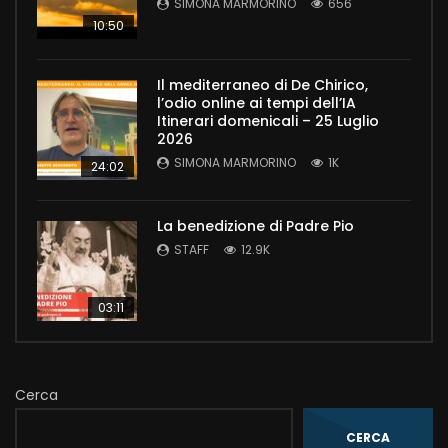
SIMONA MARMORINO
656
10:50
Il mediterraneo di De Chirico,
l’odio online ai tempi dell’IA
Itinerari domenicali – 25 Luglio
2026
SIMONA MARMORINO
1K
24:02
La benedizione di Padre Pio
STAFF
12.9K
03:11
Cerca
CERCA