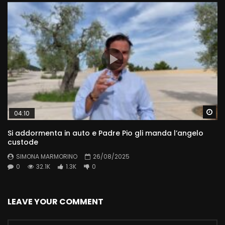
Wa
04:10
Si addormenta in auto e Padre Pio gli manda l’angelo
custode
SIMONA MARMORINO
26/08/2025
0
32.1K
1.3K
0
LEAVE YOUR COMMENT