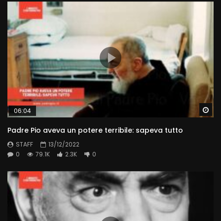
Wa
06:04
Padre Pio aveva un potere terribile: sapeva tutto
STAFF
13/12/2022
0
79.1K
2.3K
0