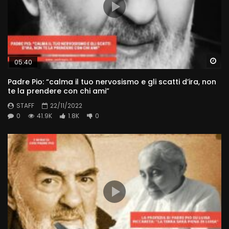
Wa
05:40
Padre Pio: “calma il tuo nervosismo e gli scatti d’ira, non
te la prendere con chi ami”
STAFF
22/11/2022
0
41.9K
1.8K
0