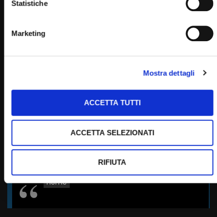
Statistiche
Marketing
PADRE PIO TV
Emittente televisiva cattolica dei frati cappuccini di San
Giovanni Rotondo.
Mostra dettagli
Puoi guardare Padre Pio Tv
ACCETTA TUTTI
sul digitale terrestre al canale 145,
su Tv Sat al canale 445,
su Sky al canale 852,
ACCETTA SELEZIONATI
in streaming sul sito internet:
RIFIUTA
Home