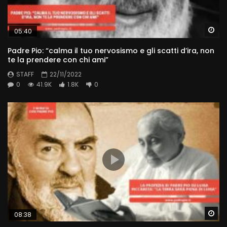
Wa
05:40
Padre Pio: “calma il tuo nervosismo e gli scatti d’ira, non
te la prendere con chi ami”
STAFF
22/11/2022
0
41.9K
1.8K
0
Wa
08:38