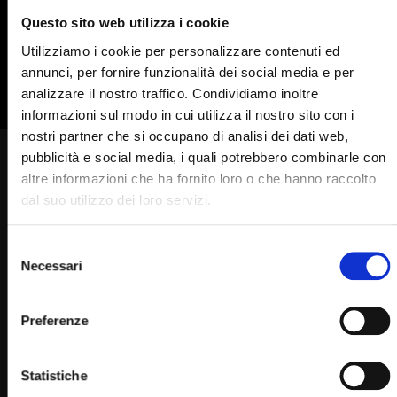
Questo sito web utilizza i cookie
835
836
837
838
839
Utilizziamo i cookie per personalizzare contenuti ed
840
841
842
annunci, per fornire funzionalità dei social media e per
analizzare il nostro traffico. Condividiamo inoltre
informazioni sul modo in cui utilizza il nostro sito con i
nostri partner che si occupano di analisi dei dati web,
pubblicità e social media, i quali potrebbero combinarle con
Padre Pio accanto al letto di
altre informazioni che ha fornito loro o che hanno raccolto
morte un sogno e un segno
dal suo utilizzo dei loro servizi.
finale… solo coincidenza?
Selezione
SIMONA MARMORINO
16/05/2025
0
1.8K
251
Necessari
del
0
consenso
Preferenze
La storia di Tony – Puntata 16 maggio 2025 –
Statistiche
https://www.padrepio.it/