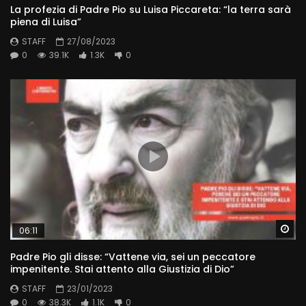
La profezia di Padre Pio su Luisa Piccareta: “la terra sarà
piena di Luisa”
STAFF
27/08/2023
0
39.1K
1.3K
0
Wa
06:11
Padre Pio gli disse: “Vattene via, sei un peccatore
impenitente. Stai attento alla Giustizia di Dio”
STAFF
23/01/2023
0
38.3K
1.1K
0