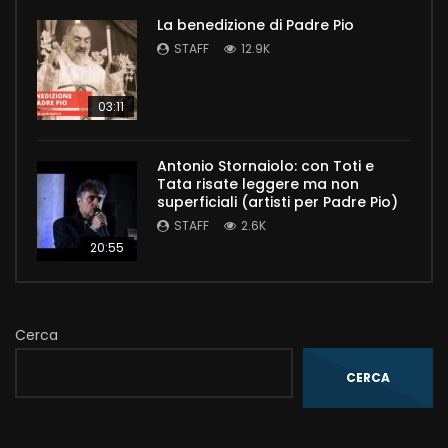
La benedizione di Padre Pio
STAFF
12.9K
03:11
Antonio Stornaiolo: con Toti e
Tata risate leggere ma non
superficiali (artisti per Padre Pio)
STAFF
2.6K
20:55
Cerca
CERCA