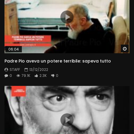
Wa
06:04
Padre Pio aveva un potere terribile: sapeva tutto
STAFF
13/12/2022
0
79.1K
2.3K
0