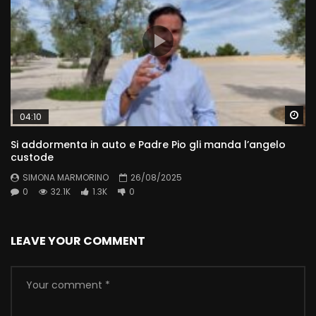
Wa
04:10
Si addormenta in auto e Padre Pio gli manda l’angelo
custode
SIMONA MARMORINO
26/08/2025
0
32.1K
1.3K
0
LEAVE YOUR COMMENT