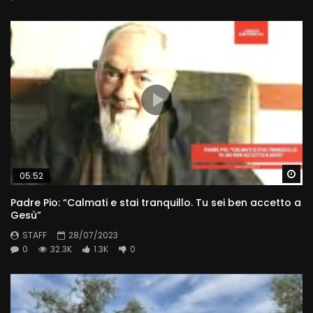
Wa
05:52
Padre Pio: “Calmati e stai tranquillo. Tu sei ben accetto a
Gesù”
STAFF
28/07/2023
0
32.3K
1.3K
0