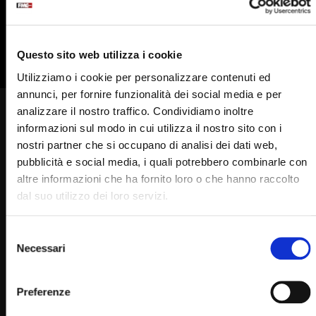
835
836
837
838
839
840
841
842
Questo sito web utilizza i cookie
Utilizziamo i cookie per personalizzare contenuti ed
annunci, per fornire funzionalità dei social media e per
analizzare il nostro traffico. Condividiamo inoltre
Padre Pio era al mio fianco
informazioni sul modo in cui utilizza il nostro sito con i
durante la TAC
nostri partner che si occupano di analisi dei dati web,
pubblicità e social media, i quali potrebbero combinarle con
STAFF
14/12/2024
0
1.5K
201
0
altre informazioni che ha fornito loro o che hanno raccolto
dal suo utilizzo dei loro servizi.
Selezione
Un minuto con Padre Pio di Francesco Bosco
Necessari
del
La storia di Beppino
consenso
Puntata del 14 dicembre 2024
Preferenze