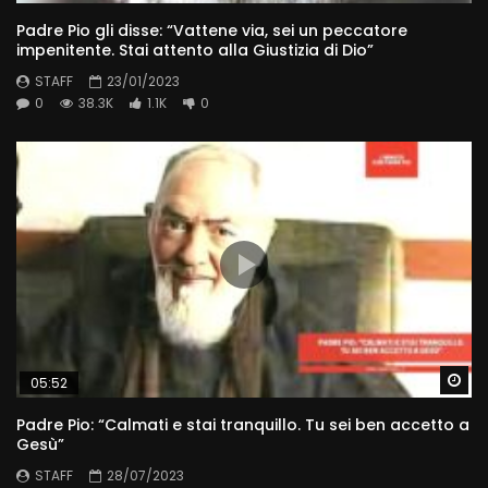
Padre Pio gli disse: “Vattene via, sei un peccatore
impenitente. Stai attento alla Giustizia di Dio”
STAFF
23/01/2023
0
38.3K
1.1K
0
Wa
05:52
Padre Pio: “Calmati e stai tranquillo. Tu sei ben accetto a
Gesù”
STAFF
28/07/2023