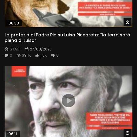
Wa
08:38
La profezia di Padre Pio su Luisa Piccareta: “la terra sarà
piena di Luisa”
STAFF
27/08/2023
0
39.1K
1.3K
0
Wa
06:11