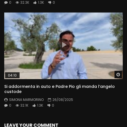
0
32.3K
1.3K
0
Wa
04:10
Si addormenta in auto e Padre Pio gli manda l’angelo
custode
SIMONA MARMORINO
26/08/2025
0
32.1K
1.3K
0
LEAVE YOUR COMMENT