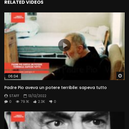
RELATED VIDEOS
Wa
06:04
Padre Pio aveva un potere terribile: sapeva tutto
STAFF
13/12/2022
0
79.1K
2.3K
0