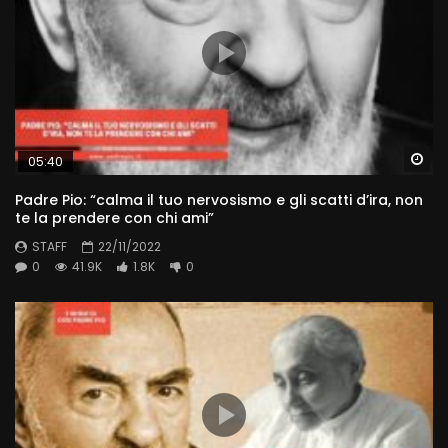
Wa
05:40
Padre Pio: “calma il tuo nervosismo e gli scatti d’ira, non
te la prendere con chi ami”
STAFF
22/11/2022
0
41.9K
1.8K
0