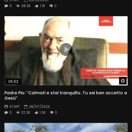
0
38.3K
1.1K
0
Wa
05:52
Padre Pio: “Calmati e stai tranquillo. Tu sei ben accetto a
Gesù”
STAFF
28/07/2023
0
32.3K
1.3K
0