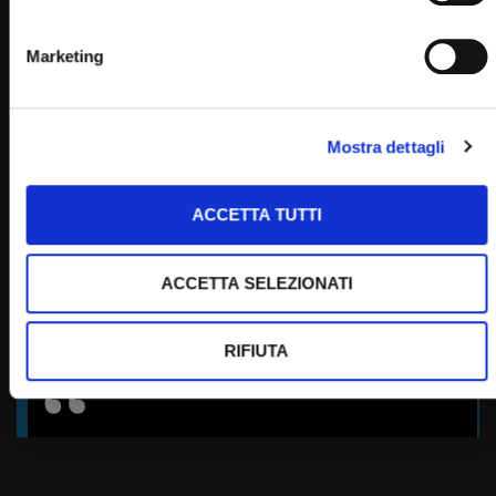
Marketing
PADRE PIO TV
Emittente televisiva cattolica dei frati cappuccini di San
Giovanni Rotondo.
Mostra dettagli
Puoi guardare Padre Pio Tv
sul digitale terrestre al canale 145,
ACCETTA TUTTI
su Tv Sat al canale 445,
su Sky al canale 852,
ACCETTA SELEZIONATI
in streaming sul sito internet:
RIFIUTA
Home