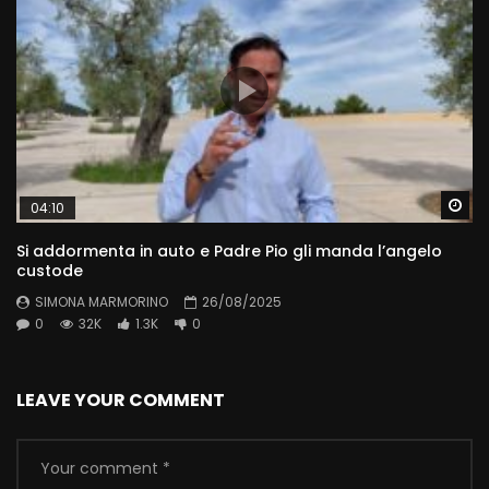
Wa
04:10
Si addormenta in auto e Padre Pio gli manda l’angelo
custode
SIMONA MARMORINO
26/08/2025
0
32K
1.3K
0
LEAVE YOUR COMMENT