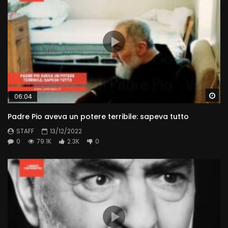
Wa
06:04
Padre Pio aveva un potere terribile: sapeva tutto
STAFF
13/12/2022
0
79.1K
2.3K
0