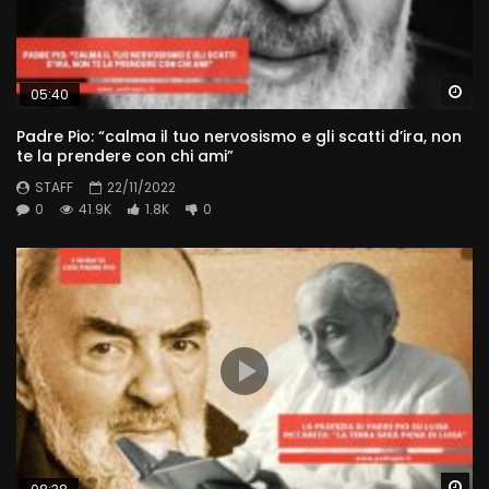
Wa
05:40
Padre Pio: “calma il tuo nervosismo e gli scatti d’ira, non
te la prendere con chi ami”
STAFF
22/11/2022
0
41.9K
1.8K
0
Wa