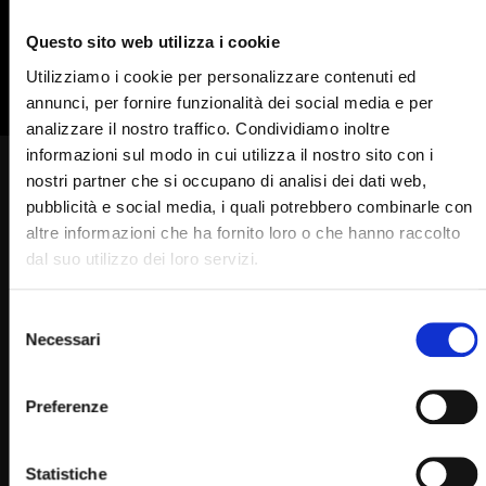
835
836
837
838
839
Questo sito web utilizza i cookie
840
841
842
Utilizziamo i cookie per personalizzare contenuti ed
annunci, per fornire funzionalità dei social media e per
analizzare il nostro traffico. Condividiamo inoltre
informazioni sul modo in cui utilizza il nostro sito con i
Padre Pio: “hai pregato poco,
nostri partner che si occupano di analisi dei dati web,
pubblicità e social media, i quali potrebbero combinarle con
continua a pregare”
altre informazioni che ha fornito loro o che hanno raccolto
dal suo utilizzo dei loro servizi.
STAFF
15/03/2024
0
9K
0.9K
0
Selezione
Necessari
del
consenso
Preferenze
Padre Pio
Statistiche