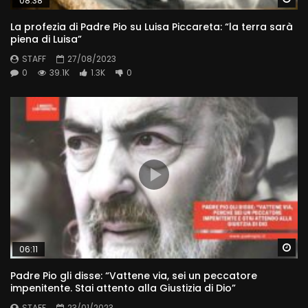
08:38
La profezia di Padre Pio su Luisa Piccareta: “la terra sarà
piena di Luisa”
STAFF
27/08/2023
0
39.1K
1.3K
0
Wa
06:11
Padre Pio gli disse: “Vattene via, sei un peccatore
impenitente. Stai attento alla Giustizia di Dio”
STAFF
23/01/2023