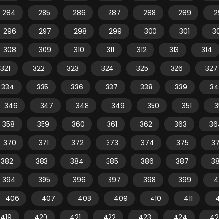
284
285
286
287
288
289
2
296
297
298
299
300
301
3
308
309
310
311
312
313
314
321
322
323
324
325
326
327
334
335
336
337
338
339
34
346
347
348
349
350
351
3
358
359
360
361
362
363
36
370
371
372
373
374
375
3
382
383
384
385
386
387
3
394
395
396
397
398
399
4
406
407
408
409
410
411
4
419
420
421
422
423
424
42