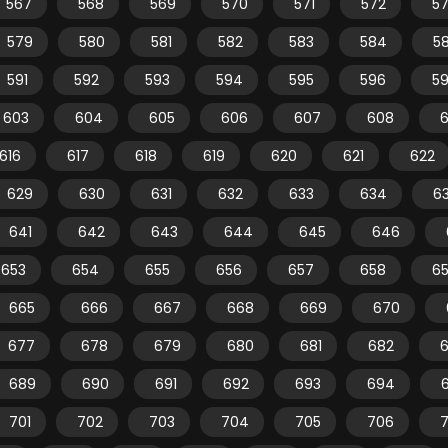
567
568
569
570
571
572
5
579
580
581
582
583
584
5
591
592
593
594
595
596
5
603
604
605
606
607
608
616
617
618
619
620
621
622
629
630
631
632
633
634
6
641
642
643
644
645
646
653
654
655
656
657
658
6
665
666
667
668
669
670
677
678
679
680
681
682
689
690
691
692
693
694
701
702
703
704
705
706