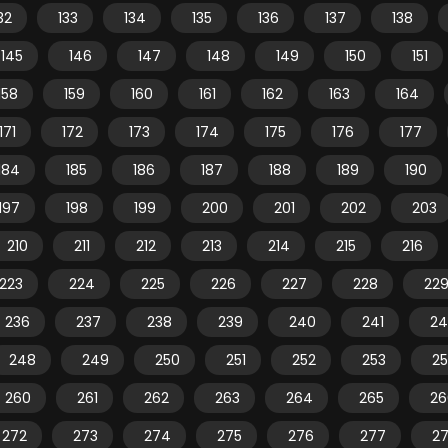
32
133
134
135
136
137
138
145
146
147
148
149
150
151
158
159
160
161
162
163
164
171
172
173
174
175
176
177
184
185
186
187
188
189
190
197
198
199
200
201
202
203
210
211
212
213
214
215
216
223
224
225
226
227
228
22
236
237
238
239
240
241
24
248
249
250
251
252
253
2
260
261
262
263
264
265
26
272
273
274
275
276
277
2