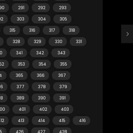
90
291
292
293
02
303
304
305
315
316
317
318
328
329
330
331
0
341
342
343
52
353
354
355
4
365
366
367
76
377
378
379
88
389
390
391
00
401
402
403
12
413
414
415
416
5
426
427
428