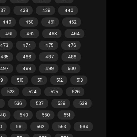
437
438
439
440
449
450
451
452
461
462
463
464
473
474
475
476
485
486
487
488
497
498
499
500
09
510
511
512
513
523
524
525
526
5
536
537
538
539
548
549
550
551
0
561
562
563
564