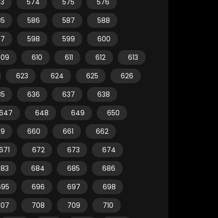
73
574
575
576
85
586
587
588
97
598
599
600
609
610
611
612
613
623
624
625
626
35
636
637
638
647
648
649
650
59
660
661
662
671
672
673
674
683
684
685
686
695
696
697
698
707
708
709
710