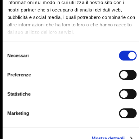
890
891
892
893
894
informazioni sul modo in cui utilizza il nostro sito con i
nostri partner che si occupano di analisi dei dati web,
895
896
897
898
899
pubblicità e social media, i quali potrebbero combinarle con
900
901
902
903
904
altre informazioni che ha fornito loro o che hanno raccolto
dal suo utilizzo dei loro servizi.
905
906
907
908
909
910
911
912
913
914
Selezione
Necessari
del
915
916
917
918
919
consenso
920
921
922
923
924
Preferenze
925
926
927
928
929
Statistiche
930
931
932
933
934
935
936
937
938
939
Marketing
940
941
942
943
944
945
946
947
948
949
Mostra dettagli