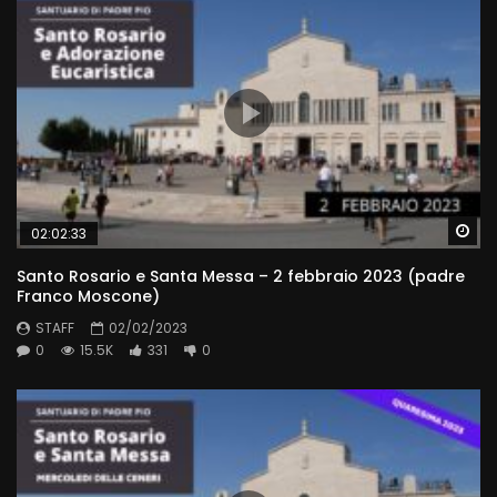
Wa
02:02:33
Santo Rosario e Santa Messa – 2 febbraio 2023 (padre
Franco Moscone)
STAFF
02/02/2023
0
15.5K
331
0