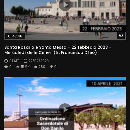
Wa
01:47:48
Santa Rosario e Santa Messa – 22 febbraio 2023 –
Mercoledì delle Ceneri (fr. Francesco Dileo)
STAFF
22/02/2023
0
15.5K
280
0