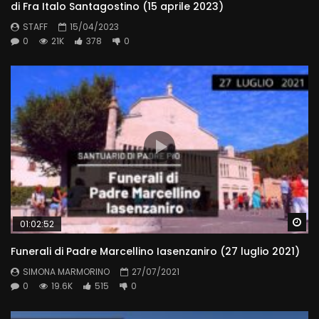
di Fra Italo Santagostino (15 aprile 2023)
STAFF
15/04/2023
0
21K
378
0
Wa
01:02:52
Funerali di Padre Marcellino Iasenzaniro (27 luglio 2021)
SIMONA MARMORINO
27/07/2021
0
19.6K
515
0