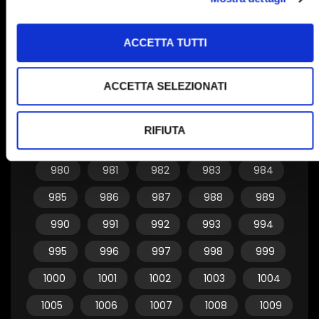
950
951
952
953
954
955
956
957
958
959
ACCETTA TUTTI
960
961
962
963
964
ACCETTA SELEZIONATI
965
966
967
968
969
970
971
972
973
974
RIFIUTA
975
976
977
978
979
980
981
982
983
984
985
986
987
988
989
990
991
992
993
994
995
996
997
998
999
1000
1001
1002
1003
1004
1005
1006
1007
1008
1009