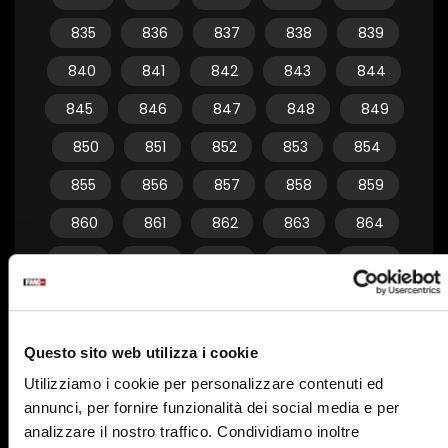
835
836
837
838
839
840
841
842
843
844
845
846
847
848
849
850
851
852
853
854
855
856
857
858
859
860
861
862
863
864
865
866
867
868
869
870
871
872
873
874
875
876
877
878
879
Questo sito web utilizza i cookie
880
881
882
883
884
Utilizziamo i cookie per personalizzare contenuti ed
annunci, per fornire funzionalità dei social media e per
885
886
887
888
889
analizzare il nostro traffico. Condividiamo inoltre