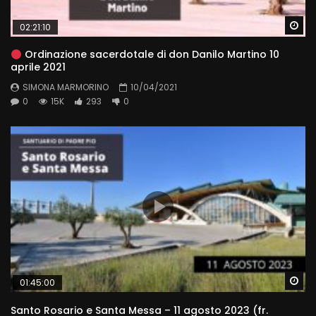
Wa
02:21:10
Ordinazione sacerdotale di don Danilo Martino 10
aprile 2021
SIMONA MARMORINO
10/04/2021
0
15K
293
0
Wa
01:45:00
Santo Rosario e Santa Messa – 11 agosto 2023 (fr.