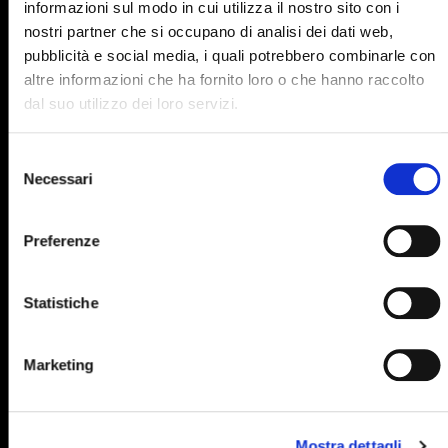
informazioni sul modo in cui utilizza il nostro sito con i
895
896
897
898
899
nostri partner che si occupano di analisi dei dati web,
pubblicità e social media, i quali potrebbero combinarle con
900
901
902
903
904
altre informazioni che ha fornito loro o che hanno raccolto
905
906
907
908
909
dal suo utilizzo dei loro servizi.
910
911
912
913
914
Selezione
915
916
917
918
919
Necessari
del
consenso
920
921
922
923
924
Preferenze
925
926
927
928
929
930
931
932
933
934
Statistiche
935
936
937
938
939
940
941
942
943
944
Marketing
945
946
947
948
949
950
951
952
953
954
Mostra dettagli