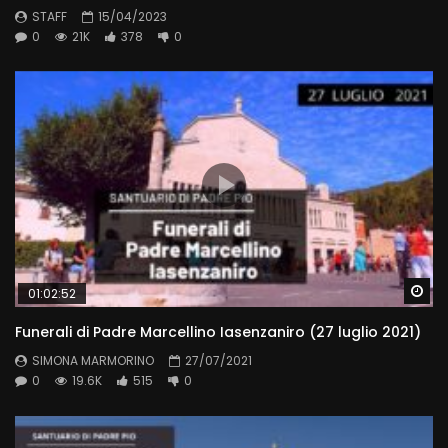
STAFF
15/04/2023
0
21K
378
0
Wa
01:02:52
Funerali di Padre Marcellino Iasenzaniro (27 luglio 2021)
SIMONA MARMORINO
27/07/2021
0
19.6K
515
0