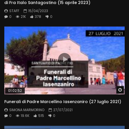
di Fra Italo Santagostino (15 aprile 2023)
STAFF
15/04/2023
0
21K
378
0
Wa
01:02:52
Funerali di Padre Marcellino Iasenzaniro (27 luglio 2021)
SIMONA MARMORINO
27/07/2021
0
19.6K
515
0