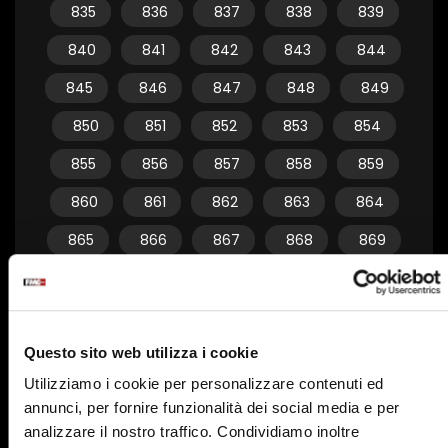
835
836
837
838
839
840
841
842
843
844
845
846
847
848
849
850
851
852
853
854
855
856
857
858
859
860
861
862
863
864
865
866
867
868
869
870
871
872
873
874
875
876
877
878
879
Questo sito web utilizza i cookie
880
881
882
883
884
Utilizziamo i cookie per personalizzare contenuti ed
885
886
887
888
889
annunci, per fornire funzionalità dei social media e per
890
891
892
893
894
analizzare il nostro traffico. Condividiamo inoltre