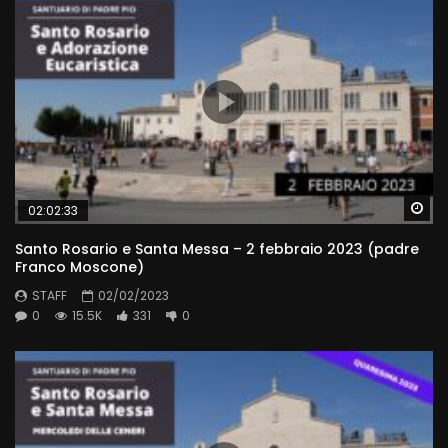
Wa
02:02:33
Santo Rosario e Santa Messa – 2 febbraio 2023 (padre
Franco Moscone)
STAFF
02/02/2023
0
15.5K
331
0