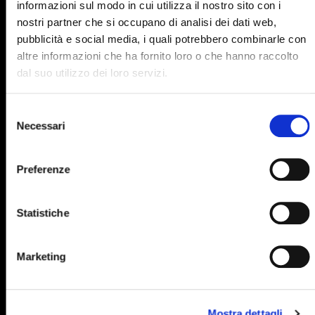
informazioni sul modo in cui utilizza il nostro sito con i
895
896
897
898
899
nostri partner che si occupano di analisi dei dati web,
pubblicità e social media, i quali potrebbero combinarle con
900
901
902
903
904
altre informazioni che ha fornito loro o che hanno raccolto
905
906
907
908
909
dal suo utilizzo dei loro servizi.
910
911
912
913
914
Selezione
915
916
917
918
919
Necessari
del
consenso
920
921
922
923
924
Preferenze
925
926
927
928
929
930
931
932
933
934
Statistiche
935
936
937
938
939
940
941
942
943
944
Marketing
945
946
947
948
949
950
951
952
953
954
Mostra dettagli