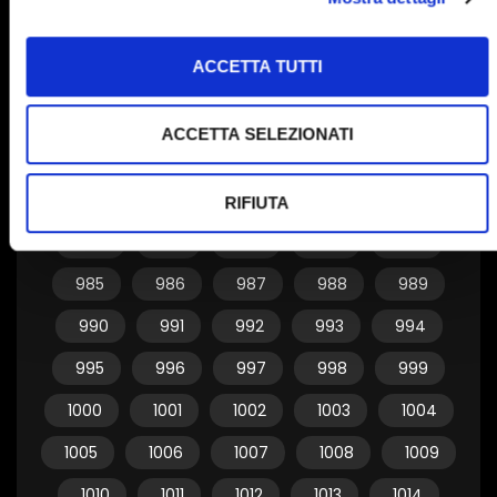
955
956
957
958
959
ACCETTA TUTTI
960
961
962
963
964
965
966
967
968
969
ACCETTA SELEZIONATI
970
971
972
973
974
975
976
977
978
979
RIFIUTA
980
981
982
983
984
985
986
987
988
989
990
991
992
993
994
995
996
997
998
999
1000
1001
1002
1003
1004
1005
1006
1007
1008
1009
1010
1011
1012
1013
1014