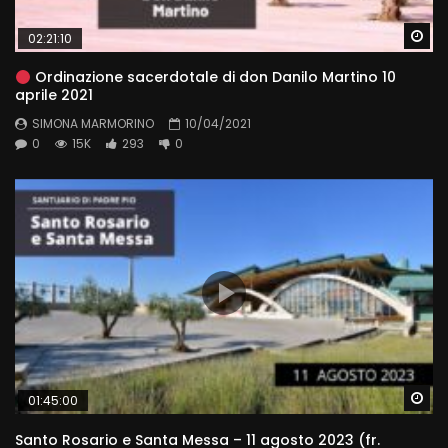
Wa
02:21:10
Ordinazione sacerdotale di don Danilo Martino 10
aprile 2021
SIMONA MARMORINO
10/04/2021
0
15K
293
0
Wa
01:45:00
Santo Rosario e Santa Messa – 11 agosto 2023 (fr.