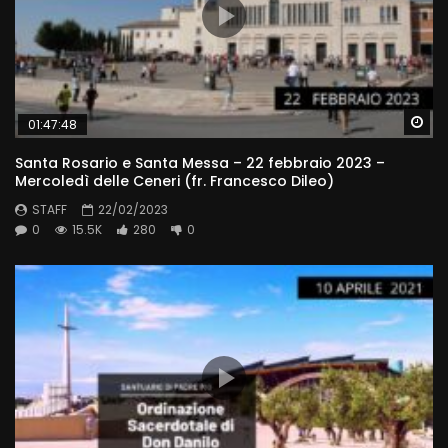
Wa
01:47:48
Santa Rosario e Santa Messa – 22 febbraio 2023 –
Mercoledì delle Ceneri (fr. Francesco Dileo)
STAFF
22/02/2023
0
15.5K
280
0