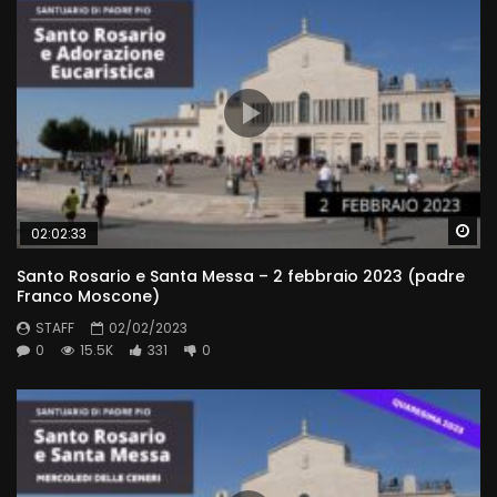
Wa
02:02:33
Santo Rosario e Santa Messa – 2 febbraio 2023 (padre
Franco Moscone)
STAFF
02/02/2023
0
15.5K
331
0