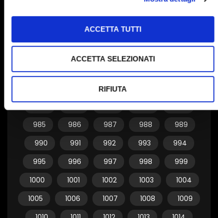
955
956
957
958
959
ACCETTA TUTTI
960
961
962
963
964
965
966
967
968
969
ACCETTA SELEZIONATI
970
971
972
973
974
975
976
977
978
979
RIFIUTA
980
981
982
983
984
985
986
987
988
989
990
991
992
993
994
995
996
997
998
999
1000
1001
1002
1003
1004
1005
1006
1007
1008
1009
1010
1011
1012
1013
1014