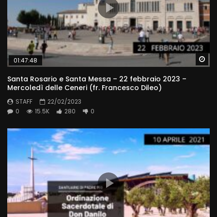
Wa
01:47:48
Santa Rosario e Santa Messa – 22 febbraio 2023 –
Mercoledì delle Ceneri (fr. Francesco Dileo)
STAFF
22/02/2023
0
15.5K
280
0