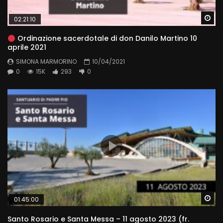
Wa
02:21:10
Ordinazione sacerdotale di don Danilo Martino 10
aprile 2021
SIMONA MARMORINO
10/04/2021
0
15K
293
0
Wa
01:45:00
Santo Rosario e Santa Messa – 11 agosto 2023 (fr.