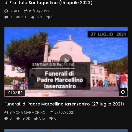
di Fra Italo Santagostino (15 aprile 2023)
STAFF
15/04/2023
0
21K
378
0
Wa
01:02:52
Funerali di Padre Marcellino Iasenzaniro (27 luglio 2021)
SIMONA MARMORINO
27/07/2021
0
19.6K
515
0