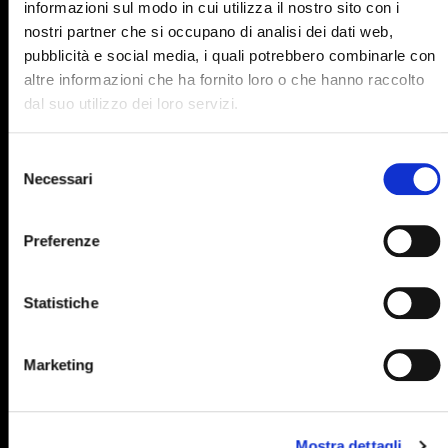
informazioni sul modo in cui utilizza il nostro sito con i
895
896
897
898
899
nostri partner che si occupano di analisi dei dati web,
pubblicità e social media, i quali potrebbero combinarle con
900
901
902
903
904
altre informazioni che ha fornito loro o che hanno raccolto
905
906
907
908
909
dal suo utilizzo dei loro servizi.
910
911
912
913
914
Selezione
915
916
917
918
919
Necessari
del
consenso
920
921
922
923
924
Preferenze
925
926
927
928
929
930
931
932
933
934
Statistiche
935
936
937
938
939
940
941
942
943
944
Marketing
945
946
947
948
949
950
951
952
953
954
Mostra dettagli