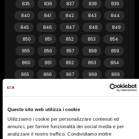
835
836
837
838
839
840
841
842
843
844
845
846
847
848
849
850
851
852
853
854
855
856
857
858
859
860
861
862
863
864
865
866
867
868
869
870
871
872
873
874
875
876
877
878
879
Questo sito web utilizza i cookie
880
881
882
883
884
Utilizziamo i cookie per personalizzare contenuti ed
885
886
887
888
889
annunci, per fornire funzionalità dei social media e per
890
891
892
893
894
analizzare il nostro traffico. Condividiamo inoltre