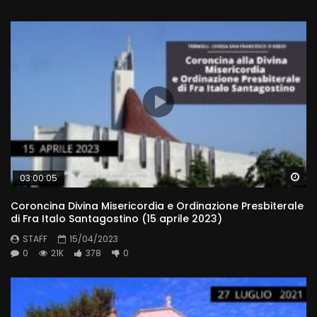
Wa
03:00:05
Coroncina Divina Misericordia e Ordinazione Presbiterale
di Fra Italo Santagostino (15 aprile 2023)
STAFF
15/04/2023
0
21K
378
0