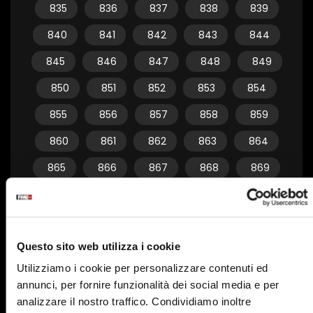
835
836
837
838
839
840
841
842
843
844
845
846
847
848
849
850
851
852
853
854
855
856
857
858
859
860
861
862
863
864
865
866
867
868
869
870
871
872
873
874
875
876
877
878
879
Questo sito web utilizza i cookie
880
881
882
883
884
Utilizziamo i cookie per personalizzare contenuti ed
885
886
887
888
889
annunci, per fornire funzionalità dei social media e per
890
891
892
893
894
analizzare il nostro traffico. Condividiamo inoltre