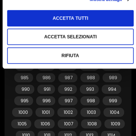
955
956
957
958
959
ACCETTA TUTTI
960
961
962
963
964
965
966
967
968
969
ACCETTA SELEZIONATI
970
971
972
973
974
975
976
977
978
979
RIFIUTA
980
981
982
983
984
985
986
987
988
989
990
991
992
993
994
995
996
997
998
999
1000
1001
1002
1003
1004
1005
1006
1007
1008
1009
1010
1011
1012
1013
1014