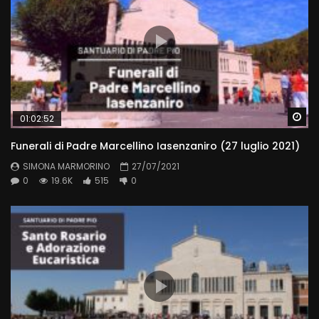
Wa
01:02:52
Funerali di Padre Marcellino Iasenzaniro (27 luglio 2021)
SIMONA MARMORINO
27/07/2021
0
19.6K
515
0