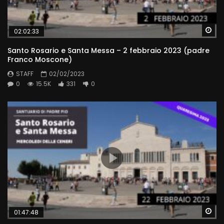
Wa
02:02:33
Santo Rosario e Santa Messa – 2 febbraio 2023 (padre
Franco Moscone)
STAFF
02/02/2023
0
15.5K
331
0
Wa
01:47:48