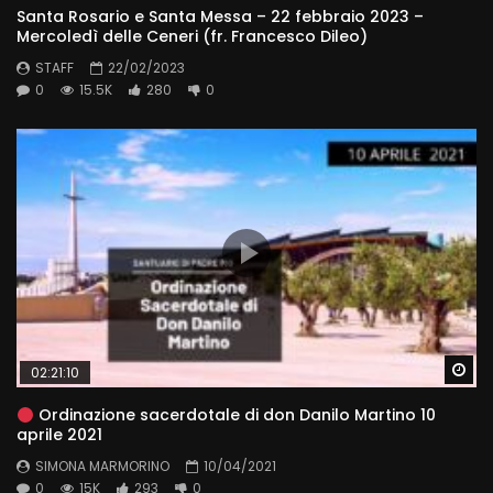
Santa Rosario e Santa Messa – 22 febbraio 2023 –
Mercoledì delle Ceneri (fr. Francesco Dileo)
STAFF
22/02/2023
0
15.5K
280
0
Wa
02:21:10
Ordinazione sacerdotale di don Danilo Martino 10
aprile 2021
SIMONA MARMORINO
10/04/2021
0
15K
293
0