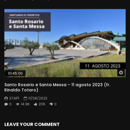
Wa
01:45:00
Santo Rosario e Santa Messa – 11 agosto 2023 (fr.
Rinaldo Totaro)
STAFF
11/08/2023
0
14.9K
206
0
LEAVE YOUR COMMENT