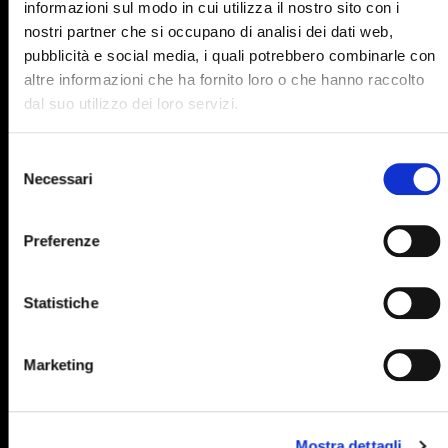
informazioni sul modo in cui utilizza il nostro sito con i
895
896
897
898
899
nostri partner che si occupano di analisi dei dati web,
pubblicità e social media, i quali potrebbero combinarle con
900
901
902
903
904
altre informazioni che ha fornito loro o che hanno raccolto
905
906
907
908
909
dal suo utilizzo dei loro servizi.
910
911
912
913
914
Selezione
915
916
917
918
919
Necessari
del
consenso
920
921
922
923
924
Preferenze
925
926
927
928
929
930
931
932
933
934
Statistiche
935
936
937
938
939
940
941
942
943
944
Marketing
945
946
947
948
949
950
951
952
953
954
Mostra dettagli