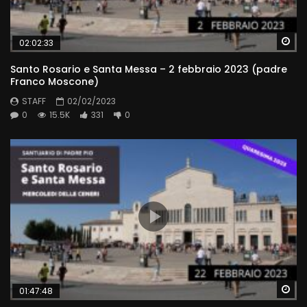
Wa
02:02:33
Santo Rosario e Santa Messa – 2 febbraio 2023 (padre
Franco Moscone)
STAFF
02/02/2023
0
15.5K
331
0
Wa
01:47:48