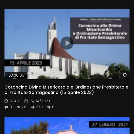
Wa
03:00:05
Coroncina Divina Misericordia e Ordinazione Presbiterale
di Fra Italo Santagostino (15 aprile 2023)
STAFF
15/04/2023
0
21K
378
0