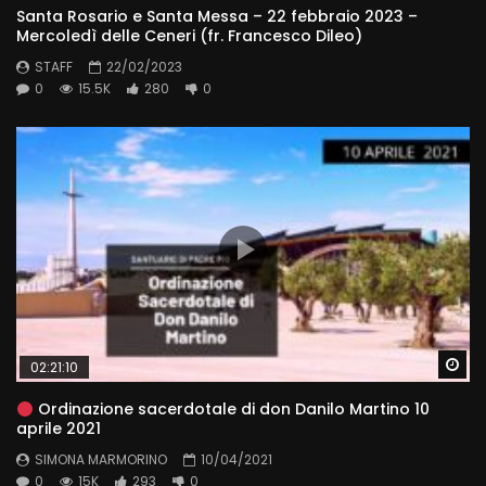
Santa Rosario e Santa Messa – 22 febbraio 2023 –
Mercoledì delle Ceneri (fr. Francesco Dileo)
STAFF
22/02/2023
0
15.5K
280
0
Wa
02:21:10
Ordinazione sacerdotale di don Danilo Martino 10
aprile 2021
SIMONA MARMORINO
10/04/2021
0
15K
293
0