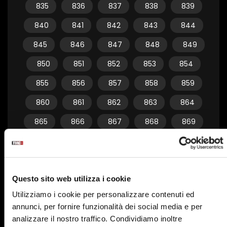
835
836
837
838
839
840
841
842
843
844
845
846
847
848
849
850
851
852
853
854
855
856
857
858
859
860
861
862
863
864
865
866
867
868
869
870
871
872
873
874
875
876
877
878
879
Questo sito web utilizza i cookie
880
881
882
883
884
Utilizziamo i cookie per personalizzare contenuti ed
885
886
887
888
889
annunci, per fornire funzionalità dei social media e per
890
891
892
893
894
analizzare il nostro traffico. Condividiamo inoltre