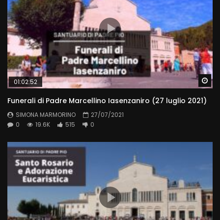
Wa
01:02:52
Funerali di Padre Marcellino Iasenzaniro (27 luglio 2021)
SIMONA MARMORINO
27/07/2021
0
19.6K
515
0