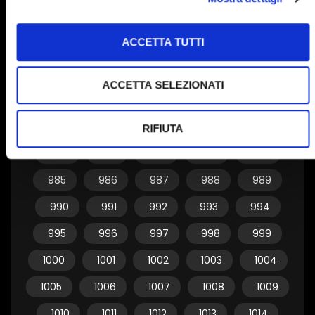
955
956
957
958
959
ACCETTA TUTTI
960
961
962
963
964
965
966
967
968
969
ACCETTA SELEZIONATI
970
971
972
973
974
975
976
977
978
979
RIFIUTA
980
981
982
983
984
985
986
987
988
989
990
991
992
993
994
995
996
997
998
999
1000
1001
1002
1003
1004
1005
1006
1007
1008
1009
1010
1011
1012
1013
1014