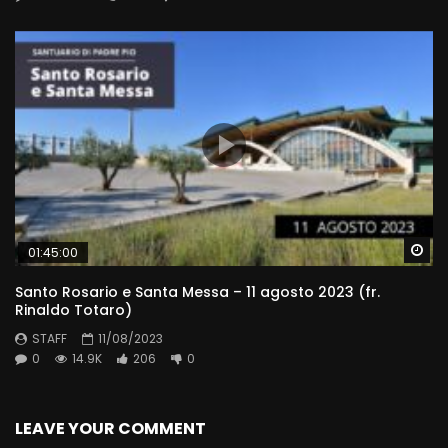
Wa
01:45:00
Santo Rosario e Santa Messa – 11 agosto 2023 (fr.
Rinaldo Totaro)
STAFF
11/08/2023
0
14.9K
206
0
LEAVE YOUR COMMENT