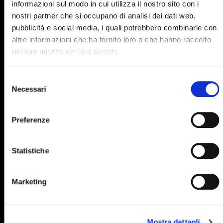
informazioni sul modo in cui utilizza il nostro sito con i
895
896
897
898
899
nostri partner che si occupano di analisi dei dati web,
pubblicità e social media, i quali potrebbero combinarle con
900
901
902
903
904
altre informazioni che ha fornito loro o che hanno raccolto
905
906
907
908
909
dal suo utilizzo dei loro servizi.
910
911
912
913
914
Selezione
915
916
917
918
919
Necessari
del
consenso
920
921
922
923
924
Preferenze
925
926
927
928
929
930
931
932
933
934
Statistiche
935
936
937
938
939
940
941
942
943
944
Marketing
945
946
947
948
949
950
951
952
953
954
Mostra dettagli