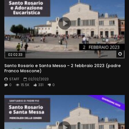
Wa
02:02:33
Santo Rosario e Santa Messa – 2 febbraio 2023 (padre
Franco Moscone)
STAFF
02/02/2023
0
15.5K
331
0