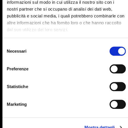
informazioni sul modo in cui utilizza il nostro sito con i
895
896
897
898
899
nostri partner che si occupano di analisi dei dati web,
pubblicità e social media, i quali potrebbero combinarle con
900
901
902
903
904
altre informazioni che ha fornito loro o che hanno raccolto
905
906
907
908
909
dal suo utilizzo dei loro servizi.
910
911
912
913
914
Selezione
915
916
917
918
919
Necessari
del
consenso
920
921
922
923
924
Preferenze
925
926
927
928
929
930
931
932
933
934
Statistiche
935
936
937
938
939
940
941
942
943
944
Marketing
945
946
947
948
949
950
951
952
953
954
Mostra dettagli