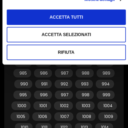
955
956
957
958
959
ACCETTA TUTTI
960
961
962
963
964
965
966
967
968
969
ACCETTA SELEZIONATI
970
971
972
973
974
975
976
977
978
979
RIFIUTA
980
981
982
983
984
985
986
987
988
989
990
991
992
993
994
995
996
997
998
999
1000
1001
1002
1003
1004
1005
1006
1007
1008
1009
1010
1011
1012
1013
1014