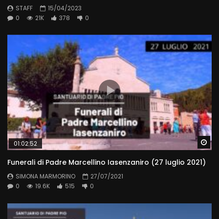
STAFF
15/04/2023
0
21K
378
0
Wa
01:02:52
Funerali di Padre Marcellino Iasenzaniro (27 luglio 2021)
SIMONA MARMORINO
27/07/2021
0
19.6K
515
0