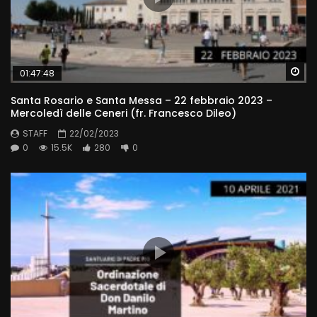
Wa
01:47:48
Santa Rosario e Santa Messa – 22 febbraio 2023 –
Mercoledì delle Ceneri (fr. Francesco Dileo)
STAFF
22/02/2023
0
15.5K
280
0