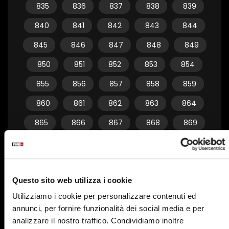
835
836
837
838
839
840
841
842
843
844
845
846
847
848
849
850
851
852
853
854
855
856
857
858
859
860
861
862
863
864
865
866
867
868
869
870
871
872
873
874
875
876
877
878
879
Questo sito web utilizza i cookie
880
881
882
883
884
Utilizziamo i cookie per personalizzare contenuti ed
885
886
887
888
889
annunci, per fornire funzionalità dei social media e per
890
891
892
893
894
analizzare il nostro traffico. Condividiamo inoltre