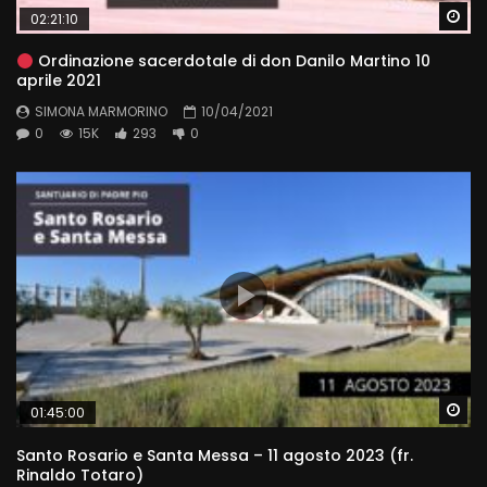
Wa
02:21:10
Ordinazione sacerdotale di don Danilo Martino 10
aprile 2021
SIMONA MARMORINO
10/04/2021
0
15K
293
0
Wa
01:45:00
Santo Rosario e Santa Messa – 11 agosto 2023 (fr.
Rinaldo Totaro)