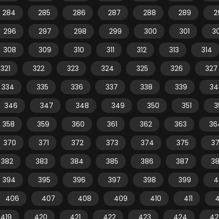
284
285
286
287
288
289
2
296
297
298
299
300
301
3
308
309
310
311
312
313
314
321
322
323
324
325
326
327
334
335
336
337
338
339
34
346
347
348
349
350
351
3
358
359
360
361
362
363
36
370
371
372
373
374
375
3
382
383
384
385
386
387
3
394
395
396
397
398
399
4
406
407
408
409
410
411
4
419
420
421
422
423
424
42