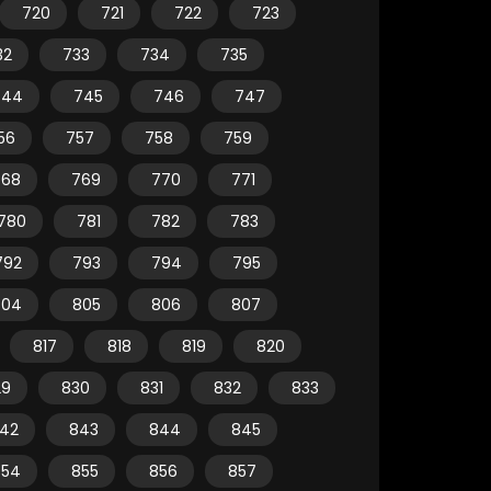
720
721
722
723
32
733
734
735
744
745
746
747
56
757
758
759
768
769
770
771
780
781
782
783
792
793
794
795
804
805
806
807
817
818
819
820
29
830
831
832
833
42
843
844
845
854
855
856
857