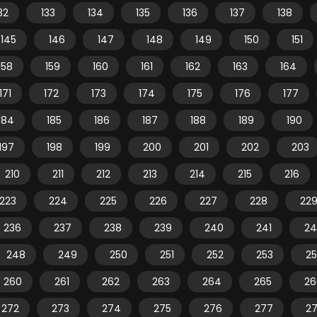
32
133
134
135
136
137
138
145
146
147
148
149
150
151
158
159
160
161
162
163
164
171
172
173
174
175
176
177
184
185
186
187
188
189
190
197
198
199
200
201
202
203
210
211
212
213
214
215
216
223
224
225
226
227
228
22
236
237
238
239
240
241
24
248
249
250
251
252
253
2
260
261
262
263
264
265
26
272
273
274
275
276
277
2