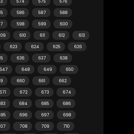
73
574
575
576
85
586
587
588
97
598
599
600
609
610
611
612
613
623
624
625
626
35
636
637
638
647
648
649
650
59
660
661
662
671
672
673
674
683
684
685
686
695
696
697
698
707
708
709
710