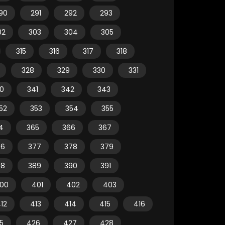
90
291
292
293
02
303
304
305
315
316
317
318
328
329
330
331
0
341
342
343
52
353
354
355
4
365
366
367
76
377
378
379
88
389
390
391
00
401
402
403
12
413
414
415
416
5
426
427
428