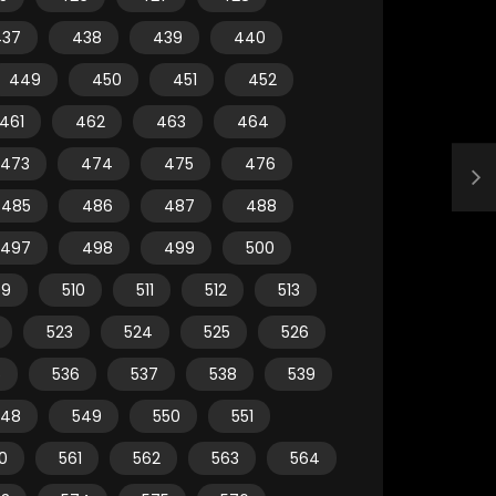
437
438
439
440
449
450
451
452
461
462
463
464
473
474
475
476
485
486
487
488
497
498
499
500
09
510
511
512
513
523
524
525
526
5
536
537
538
539
548
549
550
551
0
561
562
563
564