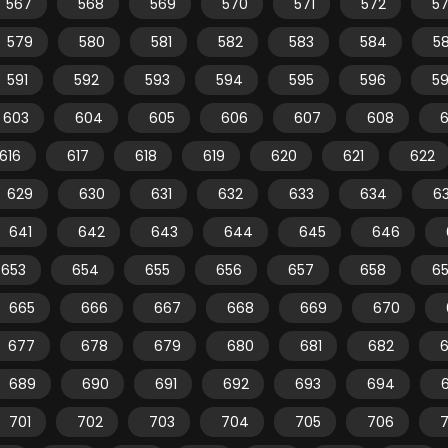
567
568
569
570
571
572
5
579
580
581
582
583
584
5
591
592
593
594
595
596
5
603
604
605
606
607
608
616
617
618
619
620
621
622
629
630
631
632
633
634
6
641
642
643
644
645
646
653
654
655
656
657
658
6
665
666
667
668
669
670
677
678
679
680
681
682
689
690
691
692
693
694
701
702
703
704
705
706