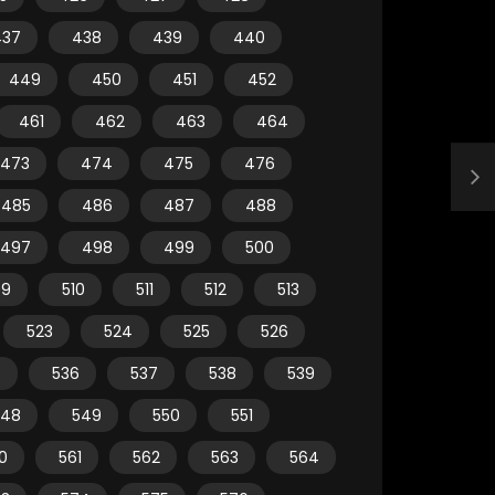
437
438
439
440
449
450
451
452
461
462
463
464
473
474
475
476
485
486
487
488
497
498
499
500
09
510
511
512
513
523
524
525
526
5
536
537
538
539
548
549
550
551
0
561
562
563
564