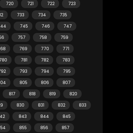
720
721
722
723
32
733
734
735
744
745
746
747
56
757
758
759
768
769
770
771
780
781
782
783
792
793
794
795
804
805
806
807
817
818
819
820
29
830
831
832
833
42
843
844
845
854
855
856
857