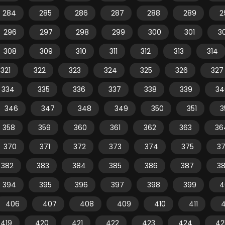
284
285
286
287
288
289
2
296
297
298
299
300
301
3
308
309
310
311
312
313
314
321
322
323
324
325
326
327
334
335
336
337
338
339
34
346
347
348
349
350
351
3
358
359
360
361
362
363
36
370
371
372
373
374
375
3
382
383
384
385
386
387
3
394
395
396
397
398
399
4
406
407
408
409
410
411
4
419
420
421
422
423
424
42