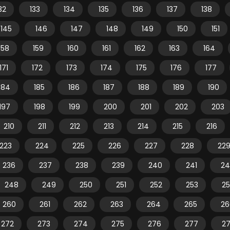
32
133
134
135
136
137
138
145
146
147
148
149
150
151
158
159
160
161
162
163
164
171
172
173
174
175
176
177
184
185
186
187
188
189
190
197
198
199
200
201
202
203
210
211
212
213
214
215
216
223
224
225
226
227
228
22
236
237
238
239
240
241
24
248
249
250
251
252
253
2
260
261
262
263
264
265
26
272
273
274
275
276
277
2