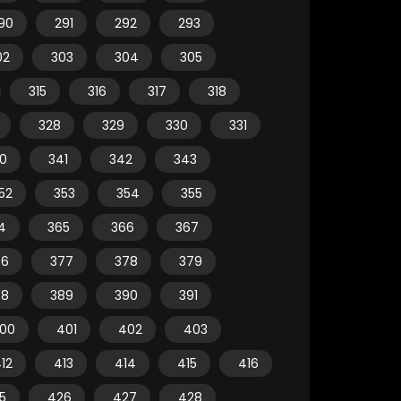
90
291
292
293
02
303
304
305
315
316
317
318
328
329
330
331
0
341
342
343
52
353
354
355
4
365
366
367
76
377
378
379
88
389
390
391
00
401
402
403
12
413
414
415
416
5
426
427
428