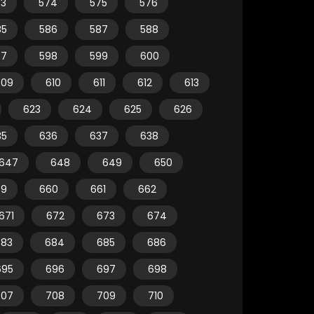
73
574
575
576
85
586
587
588
97
598
599
600
609
610
611
612
613
623
624
625
626
35
636
637
638
647
648
649
650
59
660
661
662
671
672
673
674
683
684
685
686
695
696
697
698
707
708
709
710