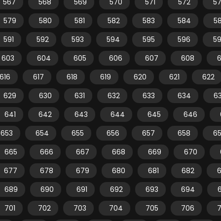
567
568
569
570
571
572
5
579
580
581
582
583
584
5
591
592
593
594
595
596
5
603
604
605
606
607
608
616
617
618
619
620
621
622
629
630
631
632
633
634
6
641
642
643
644
645
646
653
654
655
656
657
658
6
665
666
667
668
669
670
677
678
679
680
681
682
689
690
691
692
693
694
701
702
703
704
705
706