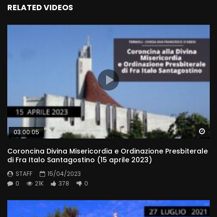
RELATED VIDEOS
Wa
03:00:05
Coroncina Divina Misericordia e Ordinazione Presbiterale
di Fra Italo Santagostino (15 aprile 2023)
STAFF
15/04/2023
0
21K
378
0