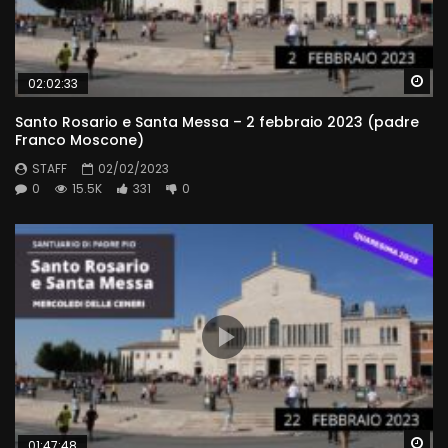
Wa
02:02:33
Santo Rosario e Santa Messa – 2 febbraio 2023 (padre
Franco Moscone)
STAFF
02/02/2023
0
15.5K
331
0
Wa
01:47:48