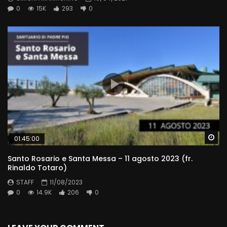
0
15K
293
0
Wa
01:45:00
Santo Rosario e Santa Messa – 11 agosto 2023 (fr.
Rinaldo Totaro)
STAFF
11/08/2023
0
14.9K
206
0