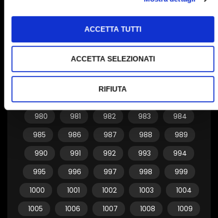
950
951
952
953
954
955
956
957
958
959
ACCETTA TUTTI
960
961
962
963
964
ACCETTA SELEZIONATI
965
966
967
968
969
970
971
972
973
974
RIFIUTA
975
976
977
978
979
980
981
982
983
984
985
986
987
988
989
990
991
992
993
994
995
996
997
998
999
1000
1001
1002
1003
1004
1005
1006
1007
1008
1009