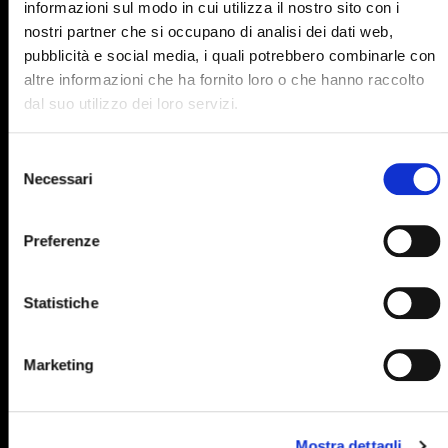
890
891
892
893
894
informazioni sul modo in cui utilizza il nostro sito con i
nostri partner che si occupano di analisi dei dati web,
895
896
897
898
899
pubblicità e social media, i quali potrebbero combinarle con
900
901
902
903
904
altre informazioni che ha fornito loro o che hanno raccolto
dal suo utilizzo dei loro servizi.
905
906
907
908
909
910
911
912
913
914
Selezione
Necessari
del
915
916
917
918
919
consenso
920
921
922
923
924
Preferenze
925
926
927
928
929
Statistiche
930
931
932
933
934
935
936
937
938
939
Marketing
940
941
942
943
944
945
946
947
948
949
Mostra dettagli