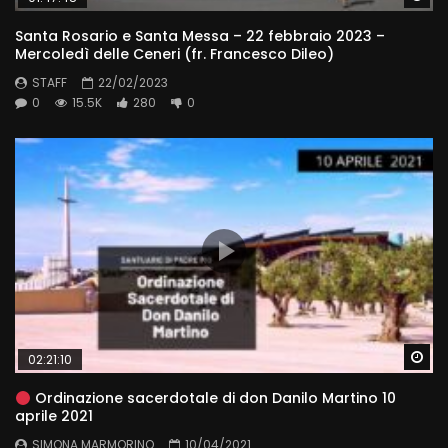
Santa Rosario e Santa Messa – 22 febbraio 2023 –
Mercoledì delle Ceneri (fr. Francesco Dileo)
STAFF
22/02/2023
0
15.5K
280
0
Wa
02:21:10
Ordinazione sacerdotale di don Danilo Martino 10
aprile 2021
SIMONA MARMORINO
10/04/2021