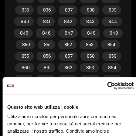
835
836
837
838
839
840
841
842
843
844
845
846
847
848
849
850
851
852
853
854
855
856
857
858
859
860
861
862
863
864
865
866
867
868
869
870
871
872
873
874
875
876
877
878
879
Questo sito web utilizza i cookie
880
881
882
883
884
Utilizziamo i cookie per personalizzare contenuti ed
annunci, per fornire funzionalità dei social media e per
885
886
887
888
889
analizzare il nostro traffico. Condividiamo inoltre