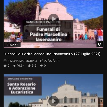
Wa
01:02:52
Funerali di Padre Marcellino Iasenzaniro (27 luglio 2021)
SIMONA MARMORINO
27/07/2021
0
19.6K
515
0