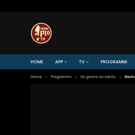
HOME
APP
TV
PROGRAMMI
Home
Programmi
Un giorno un santo
Beata