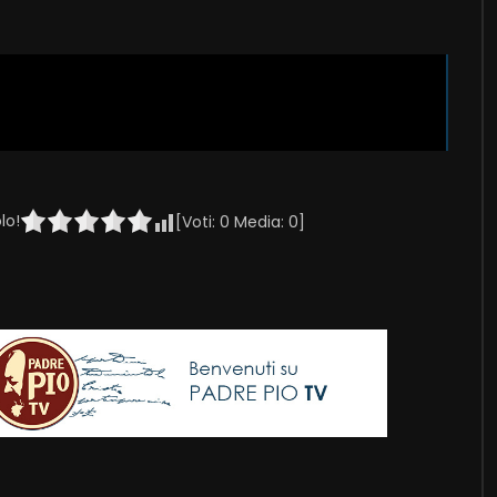
lo!
[Voti:
0
Media:
0
]