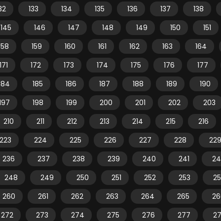
32
133
134
135
136
137
138
145
146
147
148
149
150
151
158
159
160
161
162
163
164
171
172
173
174
175
176
177
184
185
186
187
188
189
190
197
198
199
200
201
202
203
210
211
212
213
214
215
216
223
224
225
226
227
228
22
236
237
238
239
240
241
24
248
249
250
251
252
253
2
260
261
262
263
264
265
26
272
273
274
275
276
277
2