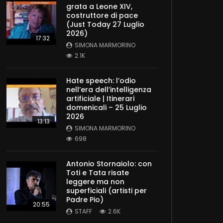
grata a Leone XIV,
costruttore di pace
(Just Today 27 Luglio
2026)
17:32
SIMONA MARMORINO
2.1K
Hate speech: l’odio
nell’era dell’intelligenza
artificiale | Itinerari
domenicali – 25 Luglio
2026
13:13
SIMONA MARMORINO
698
Antonio Stornaiolo: con
Toti e Tata risate
leggere ma non
superficiali (artisti per
Padre Pio)
20:55
STAFF
2.6K