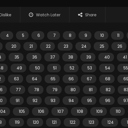
Dislike
Watch Later
Share
4
5
6
7
8
9
10
11
20
21
22
23
24
25
26
4
35
36
37
38
39
40
41
48
49
50
51
52
53
54
55
2
63
64
65
66
67
68
6
6
77
78
79
80
81
82
8
0
91
92
93
94
95
96
9
104
105
106
107
108
109
110
18
119
120
121
122
123
124