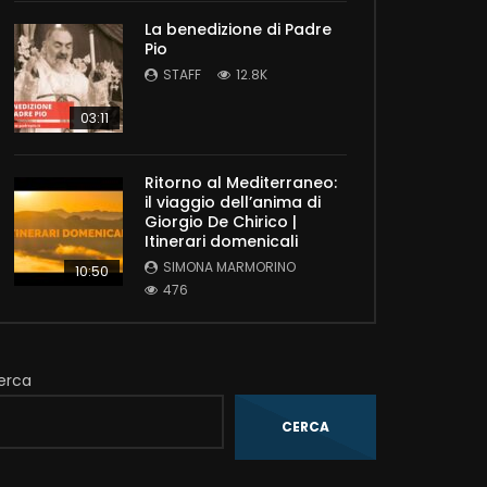
La benedizione di Padre
Pio
STAFF
12.8K
03:11
Ritorno al Mediterraneo:
il viaggio dell’anima di
Giorgio De Chirico |
Itinerari domenicali
SIMONA MARMORINO
10:50
476
erca
CERCA