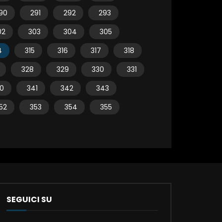
90
291
292
293
02
303
304
305
4
315
316
317
318
328
329
330
331
0
341
342
343
52
353
354
355
SEGUICI SU