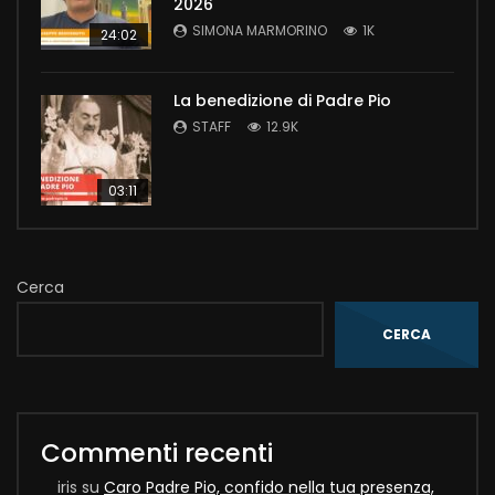
2026
SIMONA MARMORINO
1K
24:02
La benedizione di Padre Pio
STAFF
12.9K
03:11
Cerca
CERCA
Commenti recenti
iris
su
Caro Padre Pio, confido nella tua presenza,