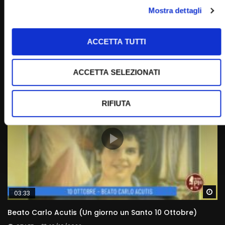
Wa
Mostra dettagli
07:17
Beata Vergine Maria di Fatima (Un giorno, un Santo 13
Maggio 2022)
ACCETTA TUTTI
STAFF
13/05/2022
0
8.6K
368
0
ACCETTA SELEZIONATI
RIFIUTA
Wa
03:33
Beato Carlo Acutis (Un giorno un Santo 10 Ottobre)