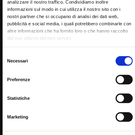
analizzare il nostro traffico. Condividiamo inoltre
informazioni sul modo in cui utilizza il nostro sito con i
nostri partner che si occupano di analisi dei dati web,
pubblicità e social media, i quali potrebbero combinarle con
altre informazioni che ha fornito loro o che hanno raccolto
Wa
04:41
dal suo utilizzo dei loro servizi.
San Pio da Pietrelcina (Un giorno un Santo 23 Settembre)
Selezione
STAFF
23/09/2022
Necessari
del
0
9.6K
670
0
consenso
Preferenze
Statistiche
Marketing