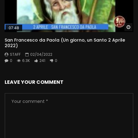
Wa
07:48
San Francesco da Paola (Un giorno, un Santo 2 Aprile
2022)
STAFF
02/04/2022
0
6.3K
241
0
LEAVE YOUR COMMENT