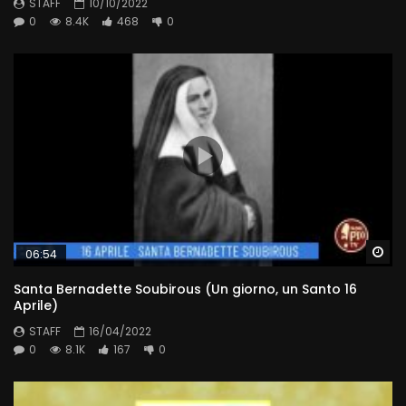
STAFF
10/10/2022
0
8.4K
468
0
Wa
06:54
Santa Bernadette Soubirous (Un giorno, un Santo 16
Aprile)
STAFF
16/04/2022
0
8.1K
167
0