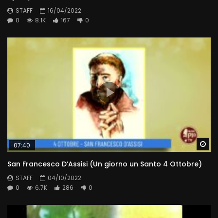
STAFF
16/04/2022
0
8.1K
167
0
Wa
07:40
San Francesco D’Assisi (Un giorno un Santo 4 Ottobre)
STAFF
04/10/2022
0
6.7K
286
0