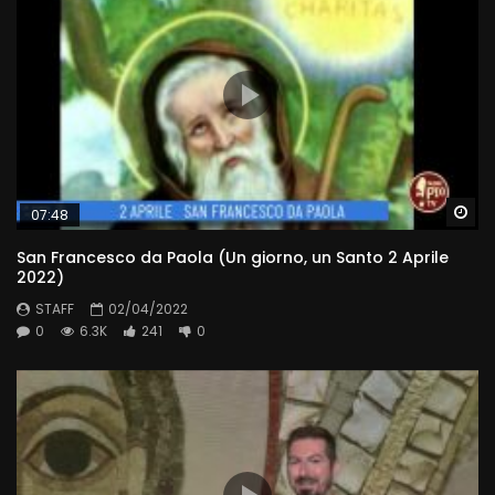
Wa
07:48
San Francesco da Paola (Un giorno, un Santo 2 Aprile
2022)
STAFF
02/04/2022
0
6.3K
241
0