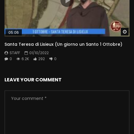
Wa
05:06
Santa Teresa di Lisieux (Un giorno un Santo 1 Ottobre)
STAFF
01/10/2022
0
6.2K
292
0
LEAVE YOUR COMMENT