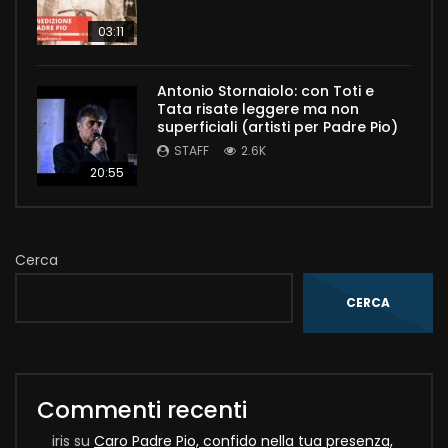
03:11
Antonio Stornaiolo: con Toti e
Tata risate leggere ma non
superficiali (artisti per Padre Pio)
STAFF
2.6K
20:55
Cerca
CERCA
Commenti recenti
iris
su
Caro Padre Pio, confido nella tua presenza,