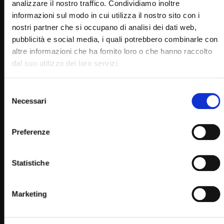
analizzare il nostro traffico. Condividiamo inoltre
informazioni sul modo in cui utilizza il nostro sito con i
nostri partner che si occupano di analisi dei dati web,
pubblicità e social media, i quali potrebbero combinarle con
altre informazioni che ha fornito loro o che hanno raccolto
Wa
04:41
dal suo utilizzo dei loro servizi.
San Pio da Pietrelcina (Un giorno un Santo 23 Settembre)
Selezione
STAFF
23/09/2022
Necessari
del
0
9.6K
670
0
consenso
Preferenze
Statistiche
Marketing