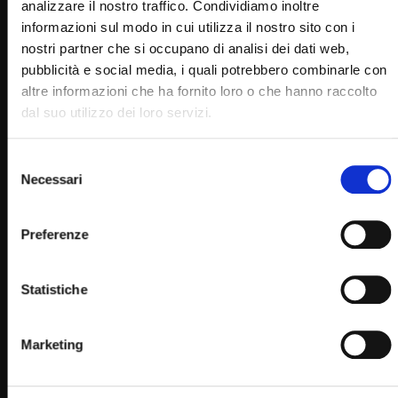
analizzare il nostro traffico. Condividiamo inoltre
informazioni sul modo in cui utilizza il nostro sito con i
nostri partner che si occupano di analisi dei dati web,
pubblicità e social media, i quali potrebbero combinarle con
altre informazioni che ha fornito loro o che hanno raccolto
Wa
04:41
dal suo utilizzo dei loro servizi.
San Pio da Pietrelcina (Un giorno un Santo 23 Settembre)
Selezione
STAFF
23/09/2022
Necessari
del
0
9.6K
670
0
consenso
Preferenze
Statistiche
Marketing