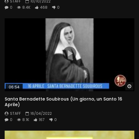
STAFF
10/10/2022
0
8.4K
468
0
Wa
06:54
Santa Bernadette Soubirous (Un giorno, un Santo 16
Aprile)
STAFF
16/04/2022
0
8.1K
167
0