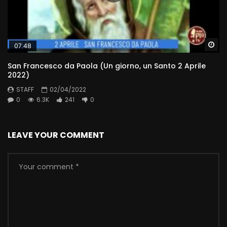
Wa
07:48
San Francesco da Paola (Un giorno, un Santo 2 Aprile
2022)
STAFF
02/04/2022
0
6.3K
241
0
LEAVE YOUR COMMENT