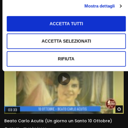
Wa
Mostra dettagli
07:17
Beata Vergine Maria di Fatima (Un giorno, un Santo 13
Maggio 2022)
ACCETTA TUTTI
STAFF
13/05/2022
0
8.6K
368
0
ACCETTA SELEZIONATI
RIFIUTA
Wa
03:33
Beato Carlo Acutis (Un giorno un Santo 10 Ottobre)