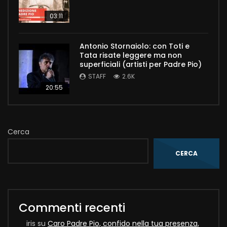
03:11
Antonio Stornaiolo: con Toti e
Tata risate leggere ma non
superficiali (artisti per Padre Pio)
STAFF
2.6K
20:55
Cerca
CERCA
Commenti recenti
iris
su
Caro Padre Pio, confido nella tua presenza,