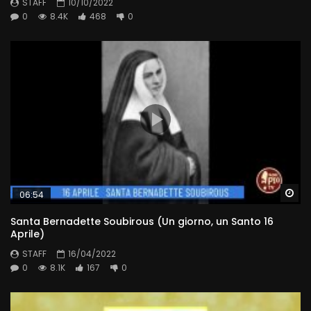
STAFF
10/10/2022
0
8.4K
468
0
Wa
06:54
Santa Bernadette Soubirous (Un giorno, un Santo 16
Aprile)
STAFF
16/04/2022
0
8.1K
167
0