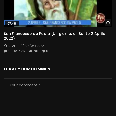
Wa
07:48
San Francesco da Paola (Un giorno, un Santo 2 Aprile
2022)
STAFF
02/04/2022
0
6.3K
241
0
LEAVE YOUR COMMENT