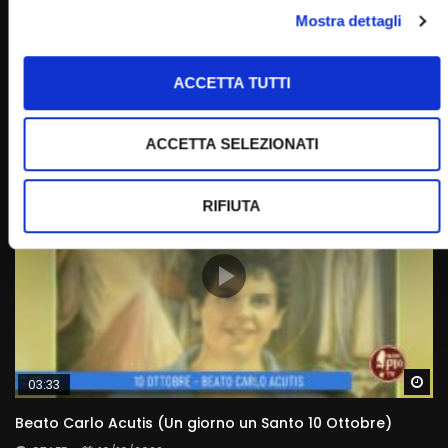
Wa
Mostra dettagli
07:17
Beata Vergine Maria di Fatima (Un giorno, un Santo 13
Maggio 2022)
ACCETTA TUTTI
STAFF
13/05/2022
0
8.6K
368
0
ACCETTA SELEZIONATI
RIFIUTA
Wa
03:33
Beato Carlo Acutis (Un giorno un Santo 10 Ottobre)