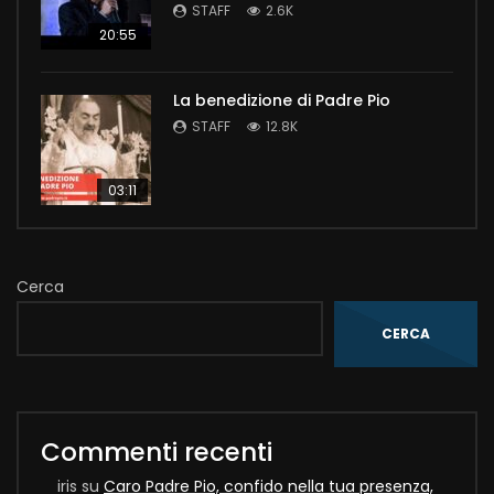
STAFF
2.6K
20:55
La benedizione di Padre Pio
STAFF
12.8K
03:11
Cerca
CERCA
Commenti recenti
iris
su
Caro Padre Pio, confido nella tua presenza,