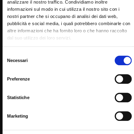
analizzare il nostro traffico. Condividiamo inoltre
informazioni sul modo in cui utilizza il nostro sito con i
nostri partner che si occupano di analisi dei dati web,
pubblicità e social media, i quali potrebbero combinarle con
altre informazioni che ha fornito loro o che hanno raccolto
Wa
04:41
dal suo utilizzo dei loro servizi.
San Pio da Pietrelcina (Un giorno un Santo 23 Settembre)
Selezione
STAFF
23/09/2022
Necessari
del
0
9.6K
670
0
consenso
Preferenze
Statistiche
Marketing