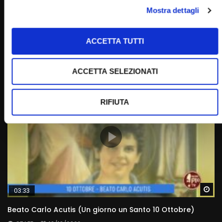
Wa
Mostra dettagli
07:17
Beata Vergine Maria di Fatima (Un giorno, un Santo 13
Maggio 2022)
ACCETTA TUTTI
STAFF
13/05/2022
0
8.6K
368
0
ACCETTA SELEZIONATI
RIFIUTA
Wa
03:33
Beato Carlo Acutis (Un giorno un Santo 10 Ottobre)