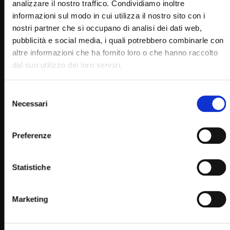
analizzare il nostro traffico. Condividiamo inoltre
informazioni sul modo in cui utilizza il nostro sito con i
nostri partner che si occupano di analisi dei dati web,
pubblicità e social media, i quali potrebbero combinarle con
altre informazioni che ha fornito loro o che hanno raccolto
Wa
04:41
dal suo utilizzo dei loro servizi.
San Pio da Pietrelcina (Un giorno un Santo 23 Settembre)
Selezione
STAFF
23/09/2022
Necessari
del
0
9.6K
670
0
consenso
Preferenze
Statistiche
Marketing