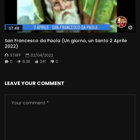
Wa
07:48
San Francesco da Paola (Un giorno, un Santo 2 Aprile
2022)
STAFF
02/04/2022
0
6.3K
241
0
LEAVE YOUR COMMENT