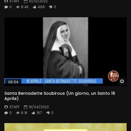
STAFF
10/10/2022
0
8.4K
468
0
Wa
06:54
Santa Bernadette Soubirous (Un giorno, un Santo 16
Aprile)
STAFF
16/04/2022
0
8.1K
167
0