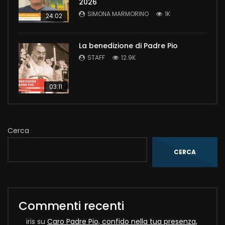
2026
SIMONA MARMORINO
1K
24:02
La benedizione di Padre Pio
STAFF
12.9K
03:11
Cerca
CERCA
Commenti recenti
iris
su
Caro Padre Pio, confido nella tua presenza,