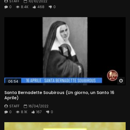
STAFF
10/10/2022
0
8.4K
468
0
Wa
06:54
Santa Bernadette Soubirous (Un giorno, un Santo 16
Aprile)
STAFF
16/04/2022
0
8.1K
167
0