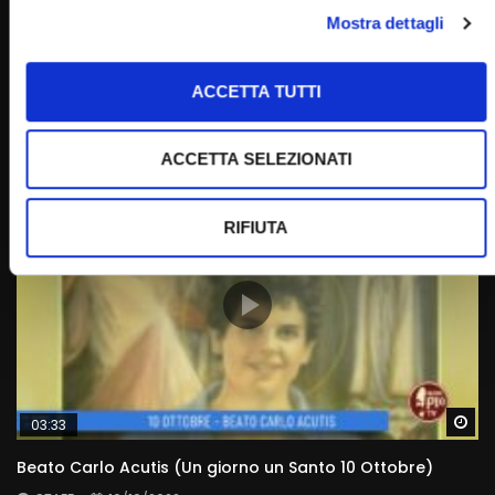
Wa
Mostra dettagli
07:17
Beata Vergine Maria di Fatima (Un giorno, un Santo 13
Maggio 2022)
ACCETTA TUTTI
STAFF
13/05/2022
0
8.6K
368
0
ACCETTA SELEZIONATI
RIFIUTA
Wa
03:33
Beato Carlo Acutis (Un giorno un Santo 10 Ottobre)