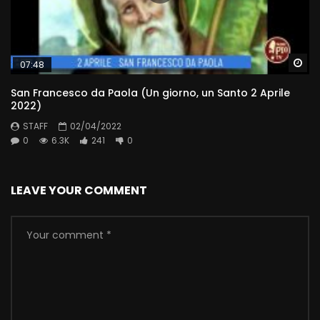
Wa
07:48
San Francesco da Paola (Un giorno, un Santo 2 Aprile
2022)
STAFF
02/04/2022
0
6.3K
241
0
LEAVE YOUR COMMENT