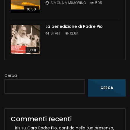
SIMONA MARMORINO
505
10:50
La benedizione di Padre Pio
STAFF
12.8K
03:11
Cerca
CERCA
Commenti recenti
iris
su
Caro Padre Pio, confido nella tua presenza,