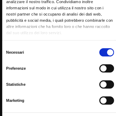
analizzare il nostro traffico. Condividiamo inoltre
informazioni sul modo in cui utilizza il nostro sito con i
nostri partner che si occupano di analisi dei dati web,
pubblicità e social media, i quali potrebbero combinarle con
altre informazioni che ha fornito loro o che hanno raccolto
Wa
04:41
dal suo utilizzo dei loro servizi.
San Pio da Pietrelcina (Un giorno un Santo 23 Settembre)
Selezione
STAFF
23/09/2022
Necessari
del
0
9.6K
670
0
consenso
Preferenze
Statistiche
Marketing