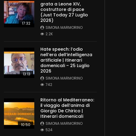
grata a Leone XIV,
costruttore di pace
(Just Today 27 Luglio
2026)
17:32
SIMONA MARMORINO
2.2K
Hate speech: l’odio
nell’era dell’intelligenza
artificiale | Itinerari
domenicali – 25 Luglio
2026
13:13
SIMONA MARMORINO
742
Ritorno al Mediterraneo:
il viaggio dell’anima di
Giorgio De Chirico |
Itinerari domenicali
SIMONA MARMORINO
10:50
524