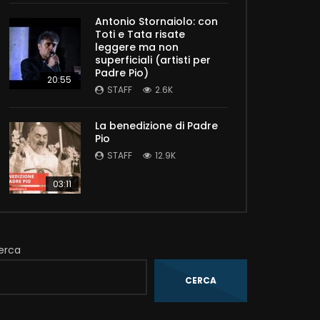
Antonio Stornaiolo: con
Toti e Tata risate
leggere ma non
superficiali (artisti per
Padre Pio)
20:55
STAFF
2.6K
La benedizione di Padre
Pio
STAFF
12.9K
03:11
erca
CERCA
Later