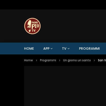
HOME
APP
TV
PROGRAMMI
Home
Programmi
Un giorno un santo
San V