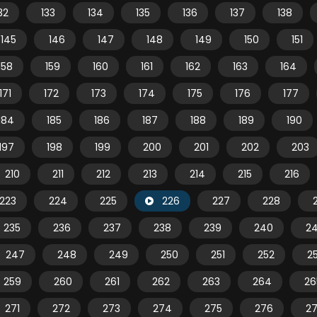
32
133
134
135
136
137
138
145
146
147
148
149
150
151
158
159
160
161
162
163
164
171
172
173
174
175
176
177
184
185
186
187
188
189
190
197
198
199
200
201
202
203
210
211
212
213
214
215
216
223
224
225
226
227
228
235
236
237
238
239
240
24
247
248
249
250
251
252
2
259
260
261
262
263
264
26
271
272
273
274
275
276
2