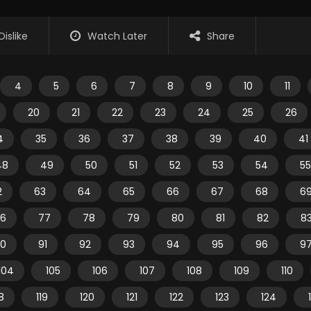
Dislike
Watch Later
Share
4
5
6
7
8
9
10
11
20
21
22
23
24
25
26
4
35
36
37
38
39
40
41
48
49
50
51
52
53
54
55
2
63
64
65
66
67
68
6
6
77
78
79
80
81
82
8
0
91
92
93
94
95
96
9
104
105
106
107
108
109
110
18
119
120
121
122
123
124