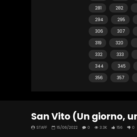
281
282
294
295
306
307
319
320
332
333
344
345
356
357
San Vito (Un giorno, u
STAFF
15/06/2022
0
3.3K
156
0