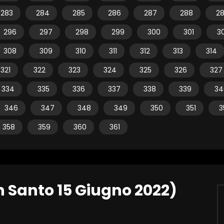
283
284
285
286
287
288
2
296
297
298
299
300
301
3
308
309
310
311
312
313
314
321
322
323
324
325
326
327
334
335
336
337
338
339
34
346
347
348
349
350
351
3
358
359
360
361
n Santo 15 Giugno 2022)