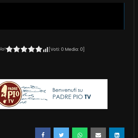
lo!
[Voti:
0
Media:
0
]