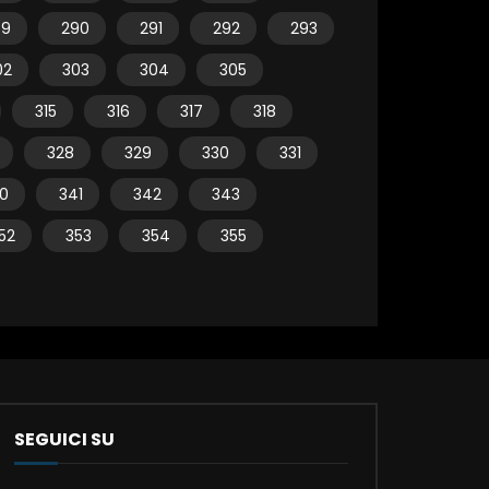
89
290
291
292
293
02
303
304
305
315
316
317
318
328
329
330
331
0
341
342
343
52
353
354
355
SEGUICI SU