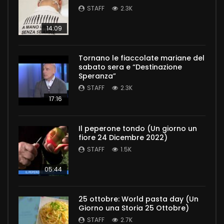
STAFF
2.3K
14:09
Tornano le fiaccolate mariane del
sabato sera e “Destinazione
Speranza”
STAFF
2.3K
17:16
Il peperone tondo (Un giorno un
fiore 24 Dicembre 2022)
STAFF
1.5K
05:44
25 ottobre: World pasta day (Un
Giorno una Storia 25 Ottobre)
STAFF
2.7K