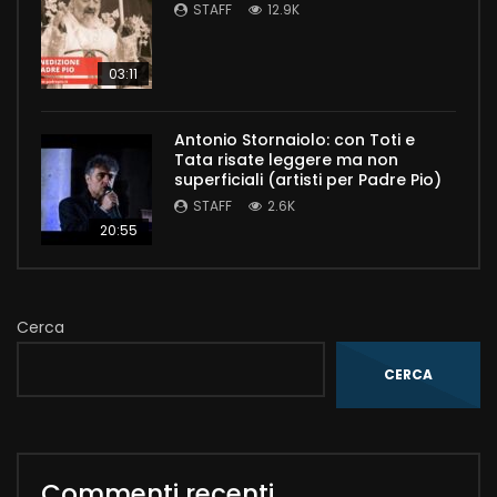
STAFF
12.9K
03:11
Antonio Stornaiolo: con Toti e
Tata risate leggere ma non
superficiali (artisti per Padre Pio)
STAFF
2.6K
20:55
Cerca
CERCA
Commenti recenti