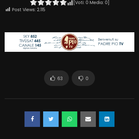
[Voti:
0
Media:
0
]
Post Views:
2.115
63
0