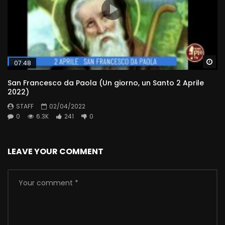
Wa
07:48
San Francesco da Paola (Un giorno, un Santo 2 Aprile
2022)
STAFF
02/04/2022
0
6.3K
241
0
LEAVE YOUR COMMENT