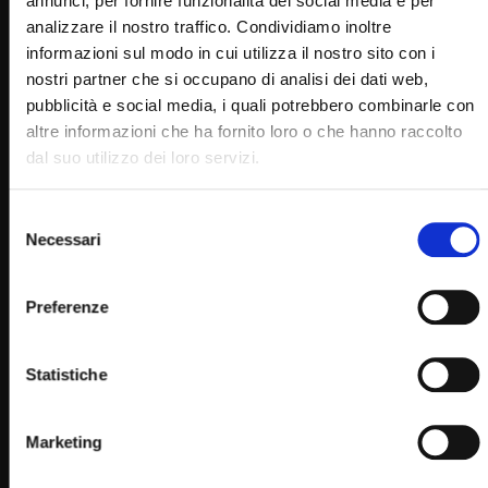
annunci, per fornire funzionalità dei social media e per
analizzare il nostro traffico. Condividiamo inoltre
informazioni sul modo in cui utilizza il nostro sito con i
nostri partner che si occupano di analisi dei dati web,
pubblicità e social media, i quali potrebbero combinarle con
altre informazioni che ha fornito loro o che hanno raccolto
dal suo utilizzo dei loro servizi.
Wa
04:41
San Pio da Pietrelcina (Un giorno un Santo 23 Settembre)
Selezione
Necessari
del
STAFF
23/09/2022
consenso
0
9.6K
670
0
Preferenze
Statistiche
Marketing