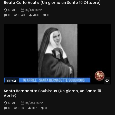
Beato Carlo Acutis (Un giorno un Santo 10 Ottobre)
STAFF
10/10/2022
0
8.4K
468
0
Wa
06:54
Santa Bernadette Soubirous (Un giorno, un Santo 16
Aprile)
STAFF
16/04/2022
0
8.1K
167
0