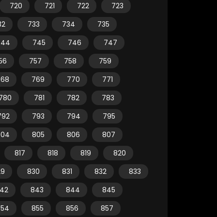
720
721
722
723
32
733
734
735
744
745
746
747
56
757
758
759
768
769
770
771
780
781
782
783
792
793
794
795
804
805
806
807
817
818
819
820
29
830
831
832
833
42
843
844
845
854
855
856
857