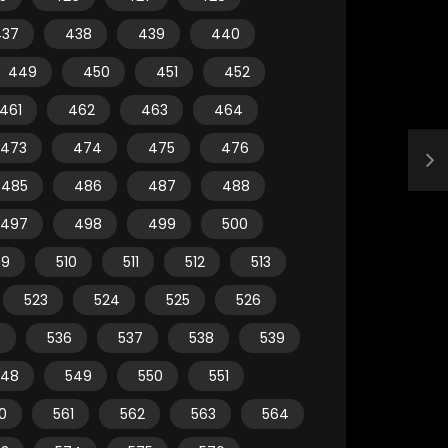
437
438
439
440
449
450
451
452
461
462
463
464
473
474
475
476
485
486
487
488
497
498
499
500
09
510
511
512
513
523
524
525
526
5
536
537
538
539
548
549
550
551
0
561
562
563
564