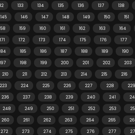
32
133
134
135
136
137
138
145
146
147
148
149
150
151
158
159
160
161
162
163
164
171
172
173
174
175
176
177
184
185
186
187
188
189
190
197
198
199
200
201
202
203
210
211
212
213
214
215
216
223
224
225
226
227
228
22
236
237
238
239
240
241
24
248
249
250
251
252
253
2
260
261
262
263
264
265
26
272
273
274
275
276
277
2