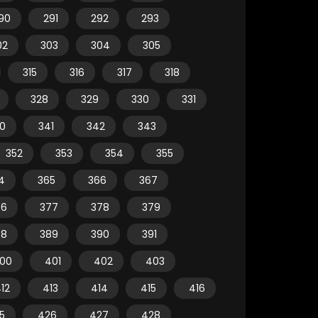
90
291
292
293
02
303
304
305
315
316
317
318
328
329
330
331
0
341
342
343
352
353
354
355
4
365
366
367
76
377
378
379
88
389
390
391
00
401
402
403
12
413
414
415
416
5
426
427
428