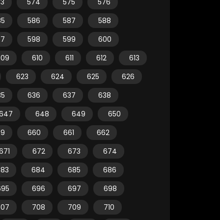
73
574
575
576
85
586
587
588
97
598
599
600
609
610
611
612
613
623
624
625
626
35
636
637
638
647
648
649
650
59
660
661
662
671
672
673
674
683
684
685
686
695
696
697
698
707
708
709
710