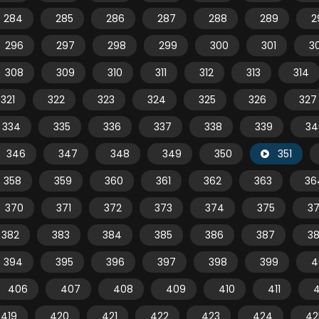
284
285
286
287
288
289
2
296
297
298
299
300
301
3
308
309
310
311
312
313
314
321
322
323
324
325
326
327
334
335
336
337
338
339
34
346
347
348
349
350
351
358
359
360
361
362
363
36
370
371
372
373
374
375
3
382
383
384
385
386
387
3
394
395
396
397
398
399
4
406
407
408
409
410
411
4
419
420
421
422
423
424
42