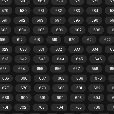
567
568
569
570
571
572
5
579
580
581
582
583
584
5
591
592
593
594
595
596
5
603
604
605
606
607
608
616
617
618
619
620
621
622
629
630
631
632
633
634
6
641
642
643
644
645
646
653
654
655
656
657
658
6
665
666
667
668
669
670
677
678
679
680
681
682
689
690
691
692
693
694
701
702
703
704
705
706