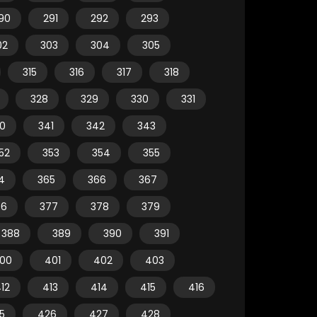
90
291
292
293
02
303
304
305
315
316
317
318
328
329
330
331
0
341
342
343
52
353
354
355
4
365
366
367
76
377
378
379
388
389
390
391
00
401
402
403
12
413
414
415
416
5
426
427
428