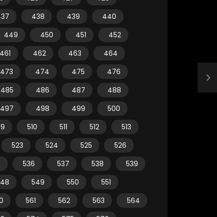
437
438
439
440
449
450
451
452
461
462
463
464
473
474
475
476
485
486
487
488
497
498
499
500
09
510
511
512
513
523
524
525
526
5
536
537
538
539
548
549
550
551
0
561
562
563
564