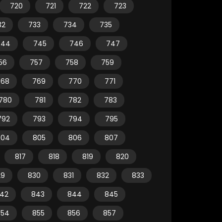
720
721
722
723
32
733
734
735
744
745
746
747
56
757
758
759
768
769
770
771
780
781
782
783
792
793
794
795
804
805
806
807
817
818
819
820
29
830
831
832
833
42
843
844
845
854
855
856
857