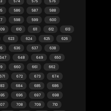
73
574
575
576
85
586
587
588
97
598
599
600
609
610
611
612
613
623
624
625
626
35
636
637
638
647
648
649
650
59
660
661
662
671
672
673
674
683
684
685
686
695
696
697
698
707
708
709
710