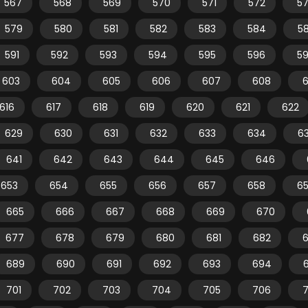
567
568
569
570
571
572
5
579
580
581
582
583
584
5
591
592
593
594
595
596
5
603
604
605
606
607
608
616
617
618
619
620
621
622
629
630
631
632
633
634
6
641
642
643
644
645
646
653
654
655
656
657
658
6
665
666
667
668
669
670
677
678
679
680
681
682
689
690
691
692
693
694
701
702
703
704
705
706