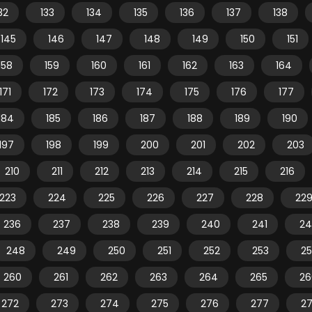
32
133
134
135
136
137
138
145
146
147
148
149
150
151
158
159
160
161
162
163
164
171
172
173
174
175
176
177
184
185
186
187
188
189
190
197
198
199
200
201
202
203
210
211
212
213
214
215
216
223
224
225
226
227
228
22
236
237
238
239
240
241
24
248
249
250
251
252
253
2
260
261
262
263
264
265
26
272
273
274
275
276
277
2