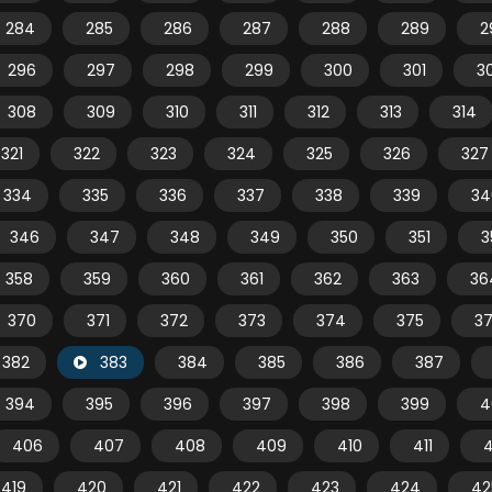
284
285
286
287
288
289
2
296
297
298
299
300
301
3
308
309
310
311
312
313
314
321
322
323
324
325
326
327
334
335
336
337
338
339
34
346
347
348
349
350
351
3
358
359
360
361
362
363
36
370
371
372
373
374
375
3
382
383
384
385
386
387
394
395
396
397
398
399
4
406
407
408
409
410
411
4
419
420
421
422
423
424
42