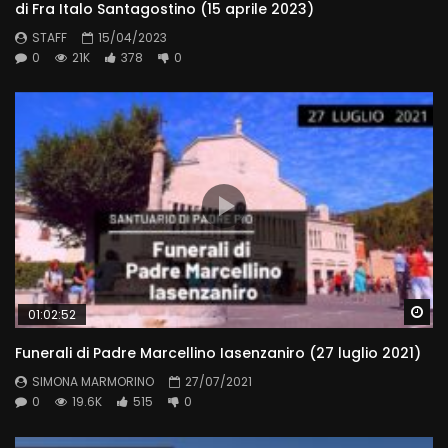
di Fra Italo Santagostino (15 aprile 2023)
STAFF
15/04/2023
0
21K
378
0
Wa
01:02:52
Funerali di Padre Marcellino Iasenzaniro (27 luglio 2021)
SIMONA MARMORINO
27/07/2021
0
19.6K
515
0