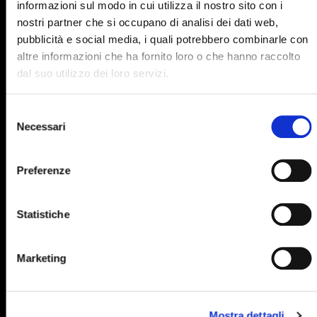
890
891
892
893
894
informazioni sul modo in cui utilizza il nostro sito con i
nostri partner che si occupano di analisi dei dati web,
895
896
897
898
899
pubblicità e social media, i quali potrebbero combinarle con
900
901
902
903
904
altre informazioni che ha fornito loro o che hanno raccolto
dal suo utilizzo dei loro servizi.
905
906
907
908
909
910
911
912
913
914
Selezione
Necessari
del
915
916
917
918
919
consenso
920
921
922
923
924
Preferenze
925
926
927
928
929
Statistiche
930
931
932
933
934
935
936
937
938
939
Marketing
940
941
942
943
944
945
946
947
948
949
Mostra dettagli