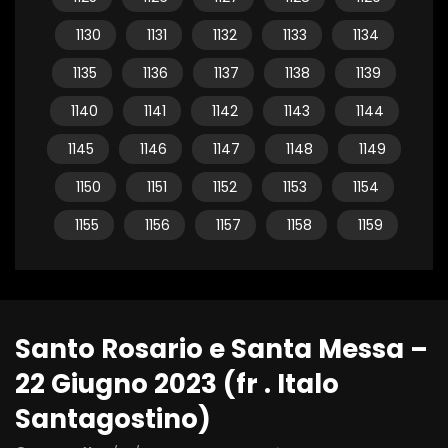
1130
1131
1132
1133
1134
1135
1136
1137
1138
1139
1140
1141
1142
1143
1144
1145
1146
1147
1148
1149
1150
1151
1152
1153
1154
1155
1156
1157
1158
1159
Santo Rosario e Santa Messa –
22 Giugno 2023 (fr . Italo
Santagostino)