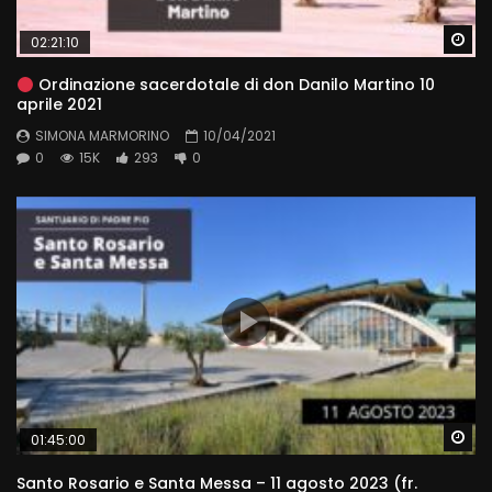
Wa
02:21:10
Ordinazione sacerdotale di don Danilo Martino 10
aprile 2021
SIMONA MARMORINO
10/04/2021
0
15K
293
0
Wa
01:45:00
Santo Rosario e Santa Messa – 11 agosto 2023 (fr.