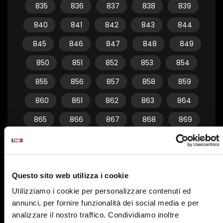
835
836
837
838
839
840
841
842
843
844
845
846
847
848
849
850
851
852
853
854
855
856
857
858
859
860
861
862
863
864
865
866
867
868
869
870
871
872
873
874
875
876
877
878
879
Questo sito web utilizza i cookie
880
881
882
883
884
Utilizziamo i cookie per personalizzare contenuti ed
885
886
887
888
889
annunci, per fornire funzionalità dei social media e per
890
891
892
893
894
analizzare il nostro traffico. Condividiamo inoltre