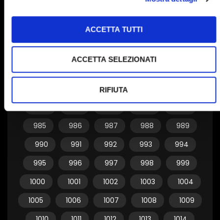
955
956
957
958
959
ACCETTA TUTTI
960
961
962
963
964
965
966
967
968
969
ACCETTA SELEZIONATI
970
971
972
973
974
975
976
977
978
979
RIFIUTA
980
981
982
983
984
985
986
987
988
989
990
991
992
993
994
995
996
997
998
999
1000
1001
1002
1003
1004
1005
1006
1007
1008
1009
1010
1011
1012
1013
1014