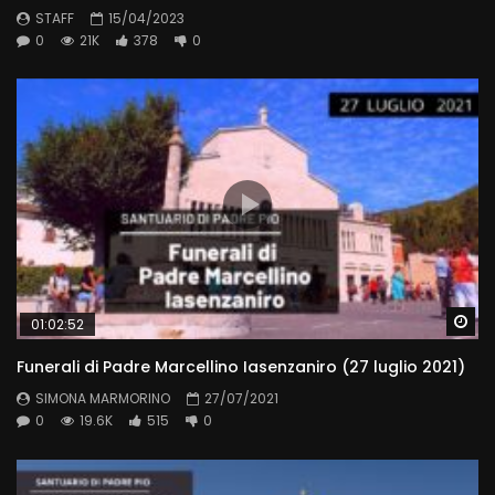
STAFF
15/04/2023
0
21K
378
0
Wa
01:02:52
Funerali di Padre Marcellino Iasenzaniro (27 luglio 2021)
SIMONA MARMORINO
27/07/2021
0
19.6K
515
0