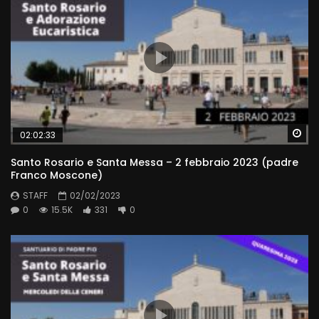
Wa
02:02:33
Santo Rosario e Santa Messa – 2 febbraio 2023 (padre
Franco Moscone)
STAFF
02/02/2023
0
15.5K
331
0