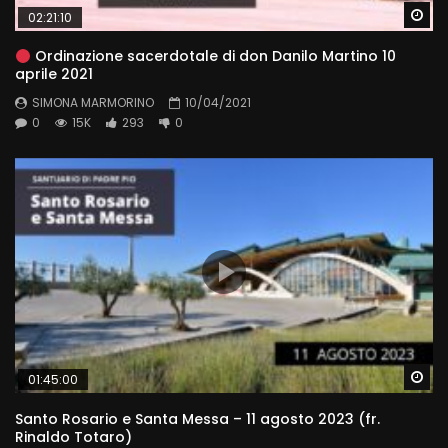
Wa
02:21:10
Ordinazione sacerdotale di don Danilo Martino 10
aprile 2021
SIMONA MARMORINO
10/04/2021
0
15K
293
0
Wa
01:45:00
Santo Rosario e Santa Messa – 11 agosto 2023 (fr.
Rinaldo Totaro)