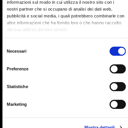
informazioni sul modo in cui utilizza il nostro sito con i
895
896
897
898
899
nostri partner che si occupano di analisi dei dati web,
pubblicità e social media, i quali potrebbero combinarle con
900
901
902
903
904
altre informazioni che ha fornito loro o che hanno raccolto
905
906
907
908
909
dal suo utilizzo dei loro servizi.
910
911
912
913
914
Selezione
915
916
917
918
919
Necessari
del
consenso
920
921
922
923
924
Preferenze
925
926
927
928
929
930
931
932
933
934
Statistiche
935
936
937
938
939
940
941
942
943
944
Marketing
945
946
947
948
949
950
951
952
953
954
Mostra dettagli