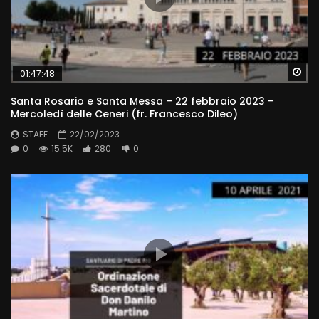
Wa
01:47:48
Santa Rosario e Santa Messa – 22 febbraio 2023 –
Mercoledì delle Ceneri (fr. Francesco Dileo)
STAFF
22/02/2023
0
15.5K
280
0