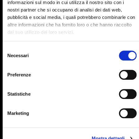
890
891
892
893
894
informazioni sul modo in cui utilizza il nostro sito con i
nostri partner che si occupano di analisi dei dati web,
895
896
897
898
899
pubblicità e social media, i quali potrebbero combinarle con
900
901
902
903
904
altre informazioni che ha fornito loro o che hanno raccolto
dal suo utilizzo dei loro servizi.
905
906
907
908
909
910
911
912
913
914
Selezione
Necessari
del
915
916
917
918
919
consenso
920
921
922
923
924
Preferenze
925
926
927
928
929
Statistiche
930
931
932
933
934
935
936
937
938
939
Marketing
940
941
942
943
944
945
946
947
948
949
Mostra dettagli