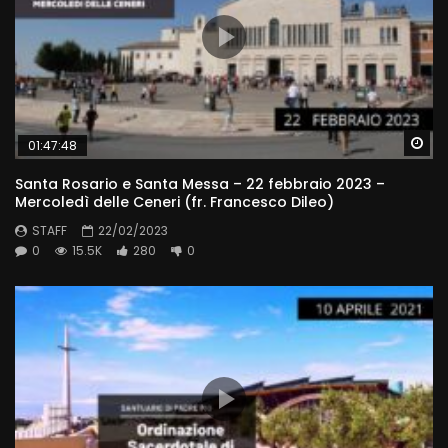
Wa
01:47:48
Santa Rosario e Santa Messa – 22 febbraio 2023 –
Mercoledì delle Ceneri (fr. Francesco Dileo)
STAFF
22/02/2023
0
15.5K
280
0