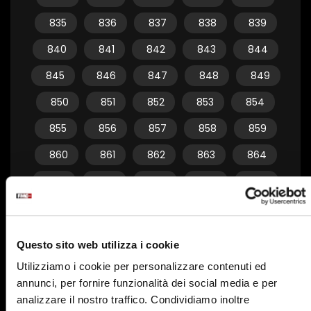
835
836
837
838
839
840
841
842
843
844
845
846
847
848
849
850
851
852
853
854
855
856
857
858
859
860
861
862
863
864
865
866
867
868
869
870
871
872
873
874
875
876
877
878
879
Questo sito web utilizza i cookie
880
881
882
883
884
Utilizziamo i cookie per personalizzare contenuti ed
annunci, per fornire funzionalità dei social media e per
885
886
887
888
889
analizzare il nostro traffico. Condividiamo inoltre