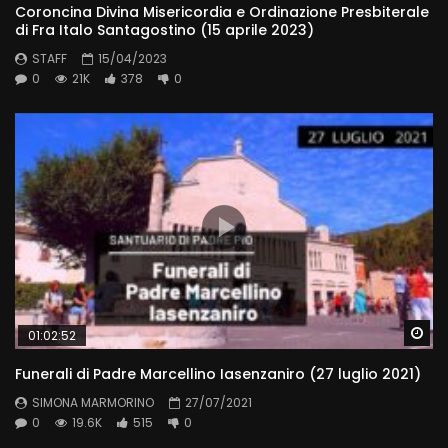
Coroncina Divina Misericordia e Ordinazione Presbiterale
di Fra Italo Santagostino (15 aprile 2023)
STAFF
15/04/2023
0
21K
378
0
Wa
01:02:52
Funerali di Padre Marcellino Iasenzaniro (27 luglio 2021)
SIMONA MARMORINO
27/07/2021
0
19.6K
515
0