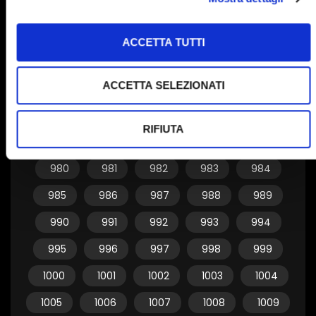
950
951
952
953
954
955
956
957
958
959
ACCETTA TUTTI
960
961
962
963
964
ACCETTA SELEZIONATI
965
966
967
968
969
970
971
972
973
974
RIFIUTA
975
976
977
978
979
980
981
982
983
984
985
986
987
988
989
990
991
992
993
994
995
996
997
998
999
1000
1001
1002
1003
1004
1005
1006
1007
1008
1009