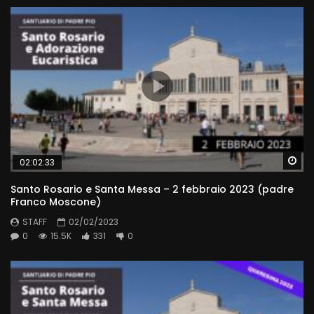
Wa
02:02:33
Santo Rosario e Santa Messa – 2 febbraio 2023 (padre
Franco Moscone)
STAFF
02/02/2023
0
15.5K
331
0