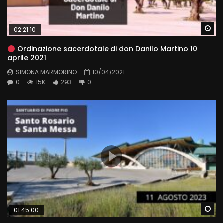
Wa
02:21:10
Ordinazione sacerdotale di don Danilo Martino 10
aprile 2021
SIMONA MARMORINO
10/04/2021
0
15K
293
0
Wa
01:45:00