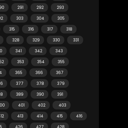
90
291
292
293
02
303
304
305
315
316
317
318
328
329
330
331
0
341
342
343
52
353
354
355
4
365
366
367
76
377
378
379
88
389
390
391
00
401
402
403
12
413
414
415
416
5
426
427
428