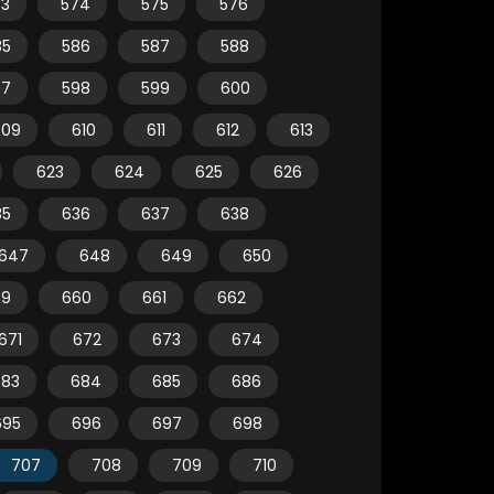
73
574
575
576
85
586
587
588
97
598
599
600
609
610
611
612
613
623
624
625
626
35
636
637
638
647
648
649
650
59
660
661
662
671
672
673
674
683
684
685
686
695
696
697
698
707
708
709
710