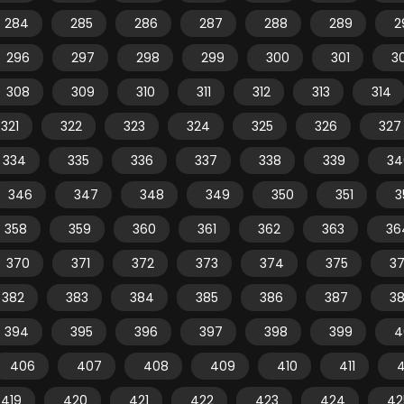
284
285
286
287
288
289
2
296
297
298
299
300
301
3
308
309
310
311
312
313
314
321
322
323
324
325
326
327
334
335
336
337
338
339
34
346
347
348
349
350
351
3
358
359
360
361
362
363
36
370
371
372
373
374
375
3
382
383
384
385
386
387
3
394
395
396
397
398
399
4
406
407
408
409
410
411
4
419
420
421
422
423
424
42