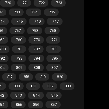
720
721
722
723
32
733
734
735
744
745
746
747
56
757
758
759
768
769
770
771
780
781
782
783
792
793
794
795
804
805
806
807
817
818
819
820
29
830
831
832
833
42
843
844
845
854
855
856
857