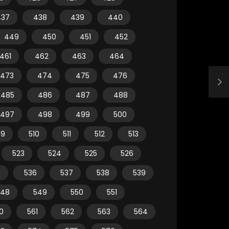
437
438
439
440
449
450
451
452
461
462
463
464
473
474
475
476
485
486
487
488
497
498
499
500
09
510
511
512
513
523
524
525
526
5
536
537
538
539
548
549
550
551
0
561
562
563
564