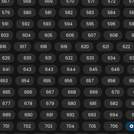
567
568
569
570
571
572
5
579
580
581
582
583
584
5
591
592
593
594
595
596
5
603
604
605
606
607
608
616
617
618
619
620
621
622
629
630
631
632
633
634
6
641
642
643
644
645
646
653
654
655
656
657
658
6
665
666
667
668
669
670
677
678
679
680
681
682
689
690
691
692
693
694
701
702
703
704
705
706