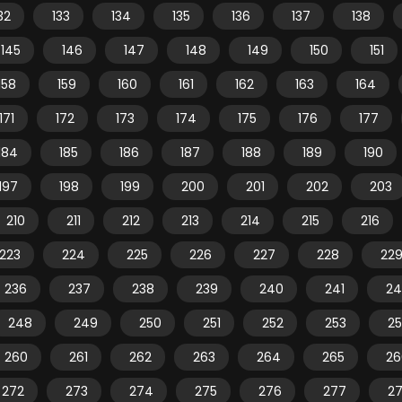
32
133
134
135
136
137
138
145
146
147
148
149
150
151
158
159
160
161
162
163
164
171
172
173
174
175
176
177
184
185
186
187
188
189
190
197
198
199
200
201
202
203
210
211
212
213
214
215
216
223
224
225
226
227
228
22
236
237
238
239
240
241
24
248
249
250
251
252
253
2
260
261
262
263
264
265
26
272
273
274
275
276
277
2