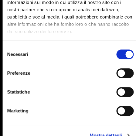
informazioni sul modo in cui utilizza il nostro sito con i
895
896
897
898
899
nostri partner che si occupano di analisi dei dati web,
pubblicità e social media, i quali potrebbero combinarle con
900
901
902
903
904
altre informazioni che ha fornito loro o che hanno raccolto
905
906
907
908
909
dal suo utilizzo dei loro servizi.
910
911
912
913
914
Selezione
915
916
917
918
919
Necessari
del
consenso
920
921
922
923
924
Preferenze
925
926
927
928
929
930
931
932
933
934
Statistiche
935
936
937
938
939
940
941
942
943
944
Marketing
945
946
947
948
949
950
951
952
953
954
Mostra dettagli