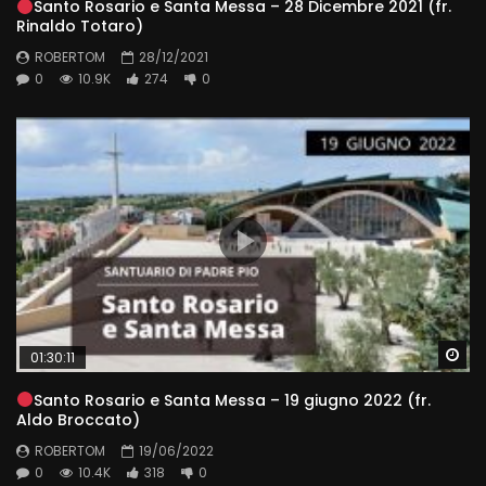
Santo Rosario e Santa Messa – 28 Dicembre 2021 (fr.
Rinaldo Totaro)
ROBERTOM
28/12/2021
0
10.9K
274
0
Wa
01:30:11
Santo Rosario e Santa Messa – 19 giugno 2022 (fr.
Aldo Broccato)
ROBERTOM
19/06/2022
0
10.4K
318
0