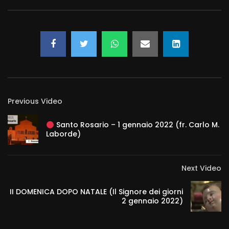
Santo Rosario e Santo Rosario – 27
Dicembre 2021 (fr. Aldo Broccato)
ROBERTOM
8.3K
240
Santo Rosario e Santa Messa – 26
Dicembre 2021 (fr. Carlo M. Laborde)
ROBERTOM
11.7K
264
Previous Video
Santo Rosario e Santa Messa di
Natale – 25 Dicembre 2021 (padre
Franco Moscone)
Santo Rosario – 1 gennaio 2022 (fr. Carlo M.
Laborde)
ROBERTOM
11.7K
258
Next Video
II DOMENICA DOPO NATALE (Il Signore dei giorni
2 gennaio 2022)