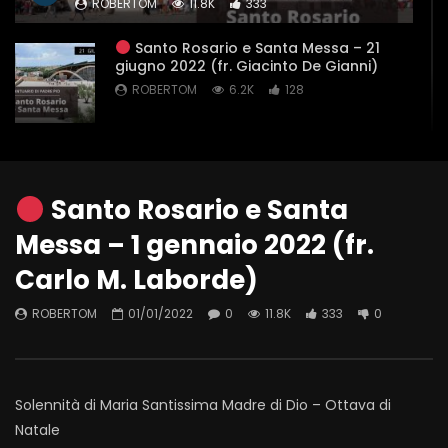
ROBERTOM
11.8K
333
Santo Rosario e Santa Messa – 21
giugno 2022 (fr. Giacinto De Gianni)
ROBERTOM
6.2K
128
Santo Rosario e Santa Messa – 20
giugno 2022 (fr. Aldo Broccato)
ROBERTOM
8.5K
224
Santo Rosario e Santa
Messa – 1 gennaio 2022 (fr.
Santo Rosario e Santa Messa – 19
giugno 2022 (fr. Aldo Broccato)
Carlo M. Laborde)
ROBERTOM
10.4K
318
ROBERTOM
01/01/2022
0
11.8K
333
0
Santo Rosario e Santa Messa – 18
giugno 2022 (fr. Rinaldo Totaro)
ROBERTOM
9.8K
235
Solennità di Maria Santissima Madre di Dio – Ottava di
Natale
Santo Rosario e Santa Messa -17