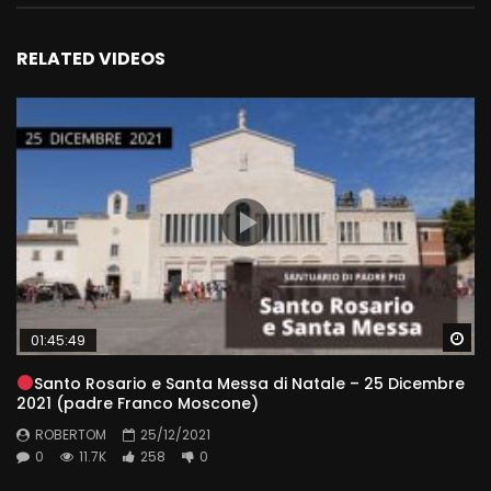
RELATED VIDEOS
Wa
01:45:49
Santo Rosario e Santa Messa di Natale – 25 Dicembre
2021 (padre Franco Moscone)
ROBERTOM
25/12/2021
0
11.7K
258
0