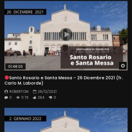
Wa
01:48:03
Santo Rosario e Santa Messa – 26 Dicembre 2021 (fr.
Carlo M. Laborde)
ROBERTOM
26/12/2021
0
11.7K
264
0