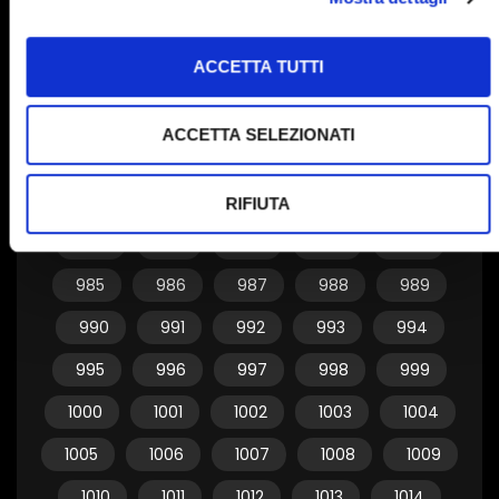
955
956
957
958
959
ACCETTA TUTTI
960
961
962
963
964
965
966
967
968
969
ACCETTA SELEZIONATI
970
971
972
973
974
975
976
977
978
979
RIFIUTA
980
981
982
983
984
985
986
987
988
989
990
991
992
993
994
995
996
997
998
999
1000
1001
1002
1003
1004
1005
1006
1007
1008
1009
1010
1011
1012
1013
1014