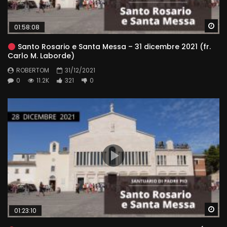
Wa
01:58:08
Santo Rosario e Santa Messa – 31 dicembre 2021 (fr.
Carlo M. Laborde)
ROBERTOM
31/12/2021
0
11.2K
321
0
Wa
01:23:10