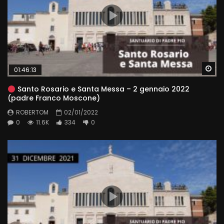
Wa
01:46:13
Santo Rosario e Santa Messa – 2 gennaio 2022
(padre Franco Moscone)
ROBERTOM
02/01/2022
0
11.6K
334
0