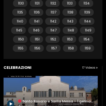
1130
1131
1132
1133
1134
1135
1136
1137
1138
1139
1140
1141
1142
1143
1144
1145
1146
1147
1148
1149
1150
1151
1152
1153
1154
1155
1156
1157
1158
1159
CELEBRAZIONI
17 Videos
Santo Rosario e Santa Messa – 1 gennaio 2022 (fr. Carlo M. Laborde)