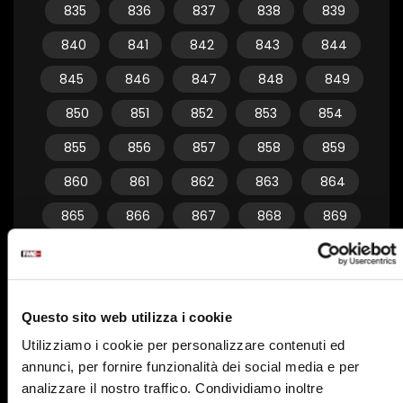
835
836
837
838
839
840
841
842
843
844
845
846
847
848
849
850
851
852
853
854
855
856
857
858
859
860
861
862
863
864
865
866
867
868
869
870
871
872
873
874
875
876
877
878
879
Questo sito web utilizza i cookie
880
881
882
883
884
Utilizziamo i cookie per personalizzare contenuti ed
885
886
887
888
889
annunci, per fornire funzionalità dei social media e per
890
891
892
893
894
analizzare il nostro traffico. Condividiamo inoltre