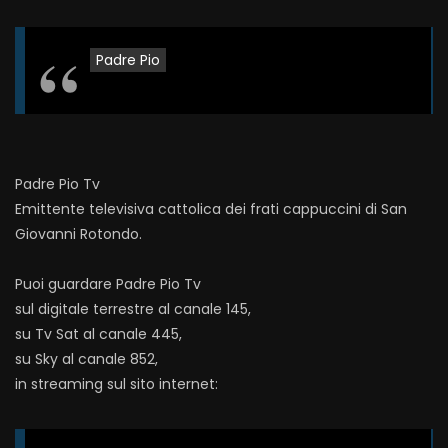
giugno 2022 (fr. Aldo Broccato)
ROBERTOM
9.5K
289
Padre Pio
Santo Rosario e Santo Rosario – 6
gennaio 2022 (fr. Maurizio Placentino)
ROBERTOM
8.3K
318
Padre Pio Tv
Santo Rosario e Santa Messa – 4
Emittente televisiva cattolica dei frati cappuccini di San
gennaio 2022 (fr. Gregorio D’Arenzo)
Giovanni Rotondo.
ROBERTOM
10.2K
288
Puoi guardare Padre Pio Tv
Santo Rosario e Santa Messa – 3
sul digitale terrestre al canale 145,
gennaio 2022 (fr. Rinaldo Totaro)
su Tv Sat al canale 445,
ROBERTOM
10.3K
309
su Sky al canale 852,
in streaming sul sito internet:
Santo Rosario e Santa Messa – 2
gennaio 2022 (padre Franco Moscone)
ROBERTOM
11.6K
334