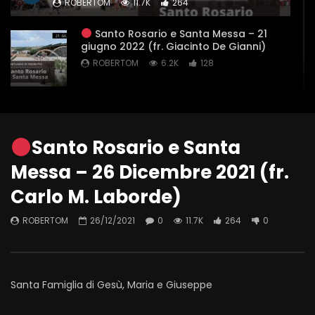
ROBERTOM
11.7K
264
Santo Rosario e Santa Messa – 21
giugno 2022 (fr. Giacinto De Gianni)
ROBERTOM
6.2K
128
Santo Rosario e Santa Messa – 20
giugno 2022 (fr. Aldo Broccato)
ROBERTOM
8.5K
224
Santo Rosario e Santa
Messa – 26 Dicembre 2021 (fr.
Santo Rosario e Santa Messa – 19
giugno 2022 (fr. Aldo Broccato)
Carlo M. Laborde)
ROBERTOM
10.4K
318
ROBERTOM
26/12/2021
0
11.7K
264
0
Santo Rosario e Santa Messa – 18
giugno 2022 (fr. Rinaldo Totaro)
ROBERTOM
9.8K
235
Santa Famiglia di Gesù, Maria e Giuseppe
Santo Rosario e Santa Messa -17