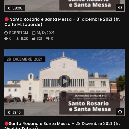
Wa
01:58:08
Santo Rosario e Santa Messa – 31 dicembre 2021 (fr.
Carlo M. Laborde)
ROBERTOM
31/12/2021
0
11.2K
321
0
Wa
01:23:10
Santo Rosario e Santa Messa – 28 Dicembre 2021 (fr.
Rinaldo Totaro)