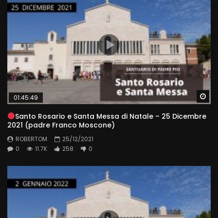
Wa
01:45:49
Santo Rosario e Santa Messa di Natale – 25 Dicembre
2021 (padre Franco Moscone)
ROBERTOM
25/12/2021
0
11.7K
258
0