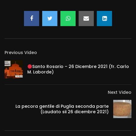
Santo Rosario e Santa Messa – 28
Dicembre 2021 (fr. Rinaldo Totaro)
ROBERTOM
10.9K
274
Santo Rosario e Santo Rosario – 27
Dicembre 2021 (fr. Aldo Broccato)
ROBERTOM
8.3K
240
Previous Video
Santo Rosario e Santa Messa di
Santo Rosario – 26 Dicembre 2021 (fr. Carlo
Natale – 25 Dicembre 2021 (padre
M. Laborde)
Franco Moscone)
ROBERTOM
11.7K
258
Next Video
La pecora gentile di Puglia seconda parte
(Laudato sii 26 dicembre 2021)