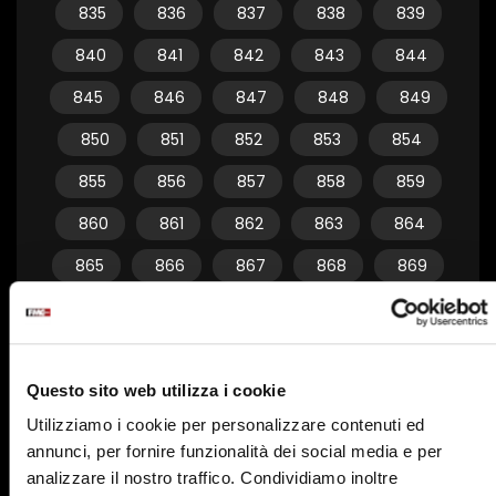
835
836
837
838
839
840
841
842
843
844
845
846
847
848
849
850
851
852
853
854
855
856
857
858
859
860
861
862
863
864
865
866
867
868
869
870
871
872
873
874
875
876
877
878
879
Questo sito web utilizza i cookie
880
881
882
883
884
Utilizziamo i cookie per personalizzare contenuti ed
885
886
887
888
889
annunci, per fornire funzionalità dei social media e per
890
891
892
893
894
analizzare il nostro traffico. Condividiamo inoltre