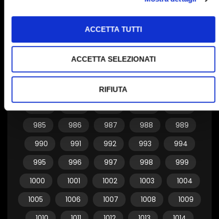
955
956
957
958
959
ACCETTA TUTTI
960
961
962
963
964
965
966
967
968
969
ACCETTA SELEZIONATI
970
971
972
973
974
975
976
977
978
979
RIFIUTA
980
981
982
983
984
985
986
987
988
989
990
991
992
993
994
995
996
997
998
999
1000
1001
1002
1003
1004
1005
1006
1007
1008
1009
1010
1011
1012
1013
1014