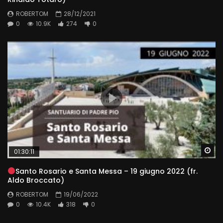
ROBERTOM
28/12/2021
0
10.9K
274
0
Wa
01:30:11
Santo Rosario e Santa Messa – 19 giugno 2022 (fr.
Aldo Broccato)
ROBERTOM
19/06/2022
0
10.4K
318
0