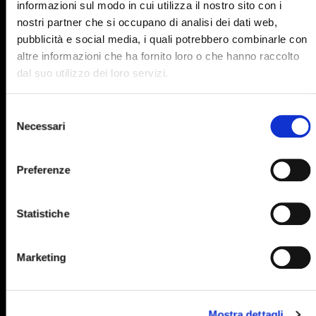
informazioni sul modo in cui utilizza il nostro sito con i
895
896
897
898
899
nostri partner che si occupano di analisi dei dati web,
pubblicità e social media, i quali potrebbero combinarle con
900
901
902
903
904
altre informazioni che ha fornito loro o che hanno raccolto
905
906
907
908
909
dal suo utilizzo dei loro servizi.
910
911
912
913
914
Selezione
915
916
917
918
919
Necessari
del
consenso
920
921
922
923
924
Preferenze
925
926
927
928
929
930
931
932
933
934
Statistiche
935
936
937
938
939
940
941
942
943
944
Marketing
945
946
947
948
949
950
951
952
953
954
Mostra dettagli