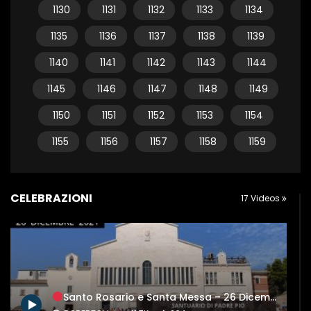
1130
1131
1132
1133
1134
1135
1136
1137
1138
1139
1140
1141
1142
1143
1144
1145
1146
1147
1148
1149
1150
1151
1152
1153
1154
1155
1156
1157
1158
1159
CELEBRAZIONI
17 Videos
Santo Rosario e Santa Messa – 26 Dicembre 2021 (fr. Carlo M. Laborde)