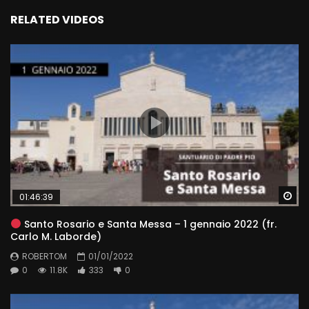
RELATED VIDEOS
Wa
01:46:39
Santo Rosario e Santa Messa – 1 gennaio 2022 (fr.
Carlo M. Laborde)
ROBERTOM
01/01/2022
0
11.8K
333
0