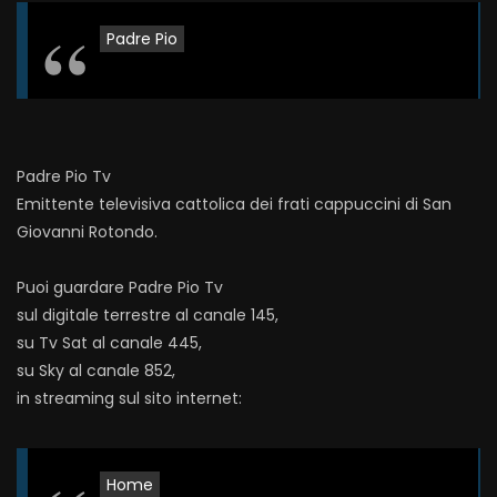
giugno 2022 (fr. Aldo Broccato)
Padre Pio
ROBERTOM
9.5K
289
Santo Rosario e Santo Rosario – 6
gennaio 2022 (fr. Maurizio Placentino)
ROBERTOM
8.3K
318
Padre Pio Tv
Emittente televisiva cattolica dei frati cappuccini di San
Santo Rosario e Santa Messa – 4
Giovanni Rotondo.
gennaio 2022 (fr. Gregorio D’Arenzo)
ROBERTOM
10.2K
288
Puoi guardare Padre Pio Tv
sul digitale terrestre al canale 145,
Santo Rosario e Santa Messa – 3
su Tv Sat al canale 445,
gennaio 2022 (fr. Rinaldo Totaro)
su Sky al canale 852,
ROBERTOM
10.3K
309
in streaming sul sito internet:
Santo Rosario e Santa Messa – 2
gennaio 2022 (padre Franco Moscone)
Home
ROBERTOM
11.6K
334