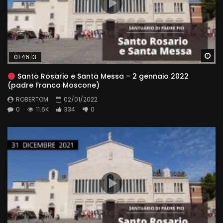
Wa
01:46:13
Santo Rosario e Santa Messa – 2 gennaio 2022
(padre Franco Moscone)
ROBERTOM
02/01/2022
0
11.6K
334
0