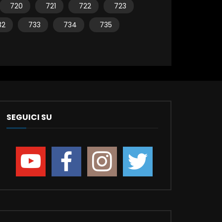
720
721
722
723
32
733
734
735
SEGUICI SU