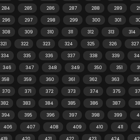
284
285
286
287
288
289
2
296
297
298
299
300
301
3
308
309
310
311
312
313
314
321
322
323
324
325
326
327
334
335
336
337
338
339
34
346
347
348
349
350
351
3
358
359
360
361
362
363
36
370
371
372
373
374
375
3
382
383
384
385
386
387
3
394
395
396
397
398
399
4
406
407
408
409
410
411
4
419
420
421
422
423
424
42