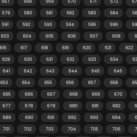
567
568
569
570
571
572
5
579
580
581
582
583
584
5
591
592
593
594
595
596
5
603
604
605
606
607
608
616
617
618
619
620
621
622
629
630
631
632
633
634
6
641
642
643
644
645
646
653
654
655
656
657
658
6
665
666
667
668
669
670
677
678
679
680
681
682
689
690
691
692
693
694
701
702
703
704
705
706