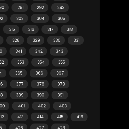
90
291
292
293
02
303
304
305
315
316
317
318
328
329
330
331
0
341
342
343
52
353
354
355
4
365
366
367
76
377
378
379
88
389
390
391
00
401
402
403
12
413
414
415
416
5
426
427
428