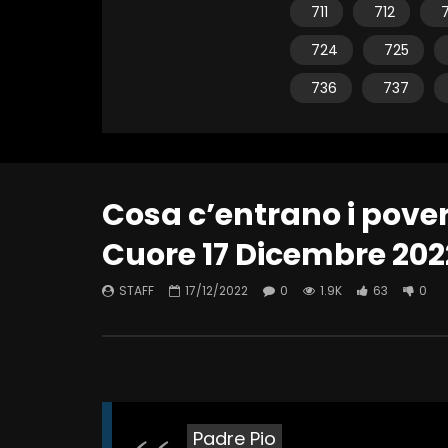
711
712
7
724
725
736
737
Cosa c’entrano i poveri
Cuore 17 Dicembre 202
STAFF
17/12/2022
0
1.9K
63
0
Padre Pio