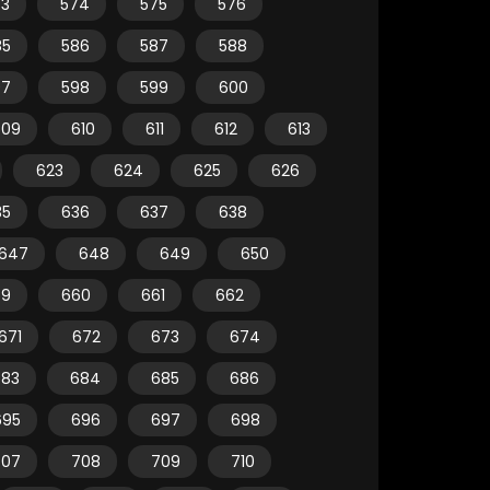
73
574
575
576
85
586
587
588
97
598
599
600
609
610
611
612
613
623
624
625
626
35
636
637
638
647
648
649
650
59
660
661
662
671
672
673
674
683
684
685
686
695
696
697
698
707
708
709
710