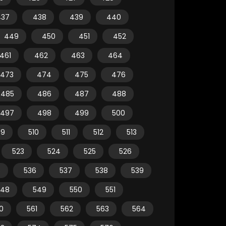
437
438
439
440
449
450
451
452
461
462
463
464
473
474
475
476
485
486
487
488
497
498
499
500
09
510
511
512
513
523
524
525
526
5
536
537
538
539
548
549
550
551
0
561
562
563
564