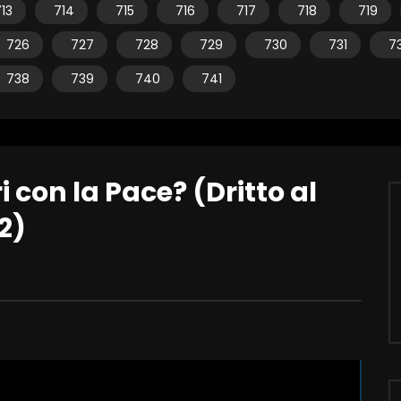
13
714
715
716
717
718
719
726
727
728
729
730
731
7
738
739
740
741
 con la Pace? (Dritto al
2)