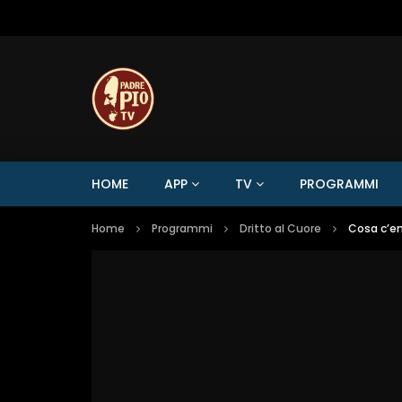
HOME
APP
TV
PROGRAMMI
Home
Programmi
Dritto al Cuore
Cosa c’en