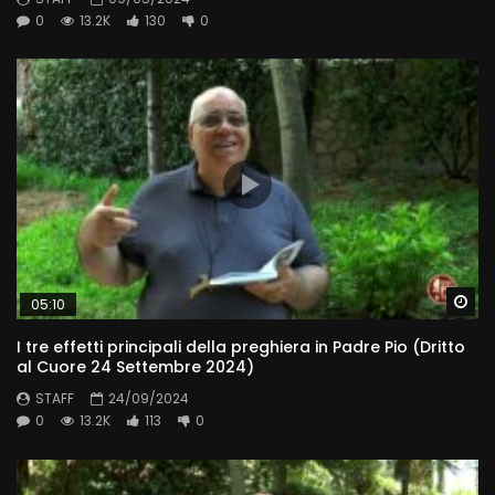
0
13.2K
130
0
Wa
05:10
I tre effetti principali della preghiera in Padre Pio (Dritto
al Cuore 24 Settembre 2024)
STAFF
24/09/2024
0
13.2K
113
0