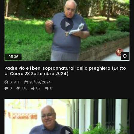
Wa
05:36
Padre Pio e i beni soprannaturali della preghiera (Dritto
al Cuore 23 Settembre 2024)
STAFF
23/09/2024
0
13K
82
0