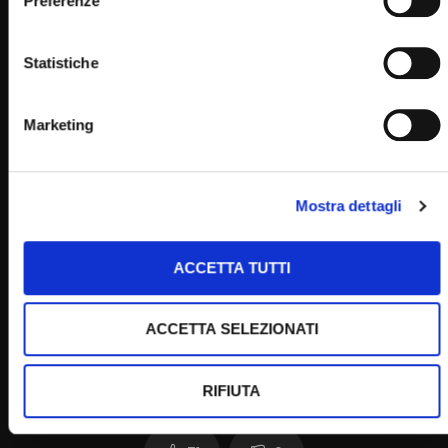
Preferenze
Statistiche
Home
Marketing
Clicca per votare questo articolo!
Mostra dettagli
[Voti:
0
Media:
0
]
Post Views:
1.949
ACCETTA TUTTI
ACCETTA SELEZIONATI
RIFIUTA