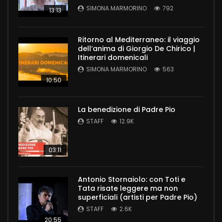
SIMONA MARMORINO
792
13:13
Ritorno al Mediterraneo: il viaggio
dell’anima di Giorgio De Chirico |
Itinerari domenicali
SIMONA MARMORINO
563
10:50
La benedizione di Padre Pio
STAFF
12.9K
03:11
Antonio Stornaiolo: con Toti e
Tata risate leggere ma non
superficiali (artisti per Padre Pio)
STAFF
2.6K
20:55