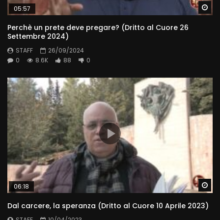
Wa
05:57
Perchè un prete deve pregare? (Dritto al Cuore 26
Settembre 2024)
STAFF
26/09/2024
0
8.6K
88
0
Wa
06:18
Dal carcere, la speranza (Dritto al Cuore 10 Aprile 2023)
STAFF
10/04/2023