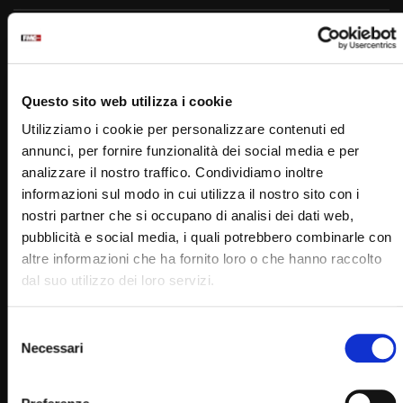
Padre Pio
Questo sito web utilizza i cookie
Utilizziamo i cookie per personalizzare contenuti ed
annunci, per fornire funzionalità dei social media e per
analizzare il nostro traffico. Condividiamo inoltre
informazioni sul modo in cui utilizza il nostro sito con i
PADRE PIO TV
nostri partner che si occupano di analisi dei dati web,
Emittente televisiva cattolica dei frati cappuccini di San
pubblicità e social media, i quali potrebbero combinarle con
Giovanni Rotondo.
altre informazioni che ha fornito loro o che hanno raccolto
dal suo utilizzo dei loro servizi.
Puoi guardare Padre Pio Tv
sul digitale terrestre al canale 145,
Selezione
su Tv Sat al canale 445,
Necessari
del
su Sky al canale 852,
consenso
in streaming sul sito internet: