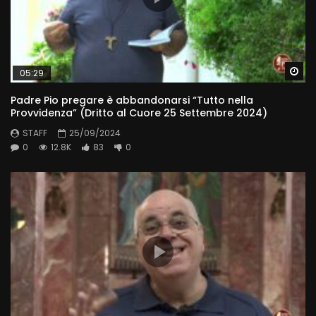
Wa
05:29
Padre Pio pregare è abbandonarsi “Tutto nella
Provvidenza” (Dritto al Cuore 25 Settembre 2024)
STAFF
25/09/2024
0
12.8K
83
0