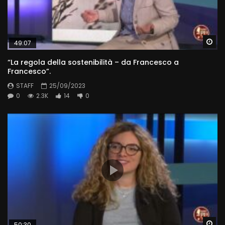
Wa
49:07
“La regola della sostenibilità – da Francesco a
Francesco”.
STAFF
25/09/2023
0
2.3K
14
0
Wa
50:30