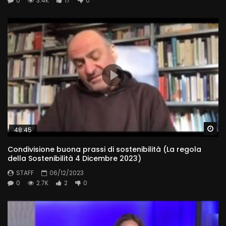
0
3.4K
17
0
Wa
48:45
Condivisione buona prassi di sostenibilità (La regola
della Sostenibilità 4 Dicembre 2023)
STAFF
06/12/2023
0
2.7K
2
0