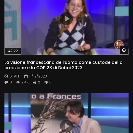
Wa
47:22
La visione francescana dell’uomo come custode della
creazione e la COP 28 di Dubai 2023
STAFF
11/12/2023
0
2.4K
2
0