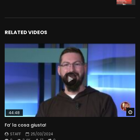
RELATED VIDEOS
Wa
44:48
Fa’ la cosa giusta!
STAFF
25/03/2024