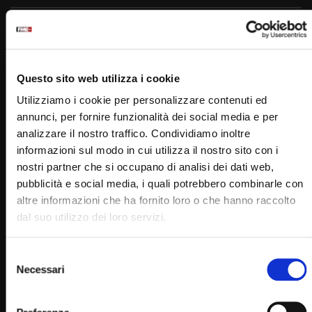
Padre Pio
Questo sito web utilizza i cookie
Utilizziamo i cookie per personalizzare contenuti ed
annunci, per fornire funzionalità dei social media e per
analizzare il nostro traffico. Condividiamo inoltre
informazioni sul modo in cui utilizza il nostro sito con i
PADRE PIO TV
nostri partner che si occupano di analisi dei dati web,
Emittente televisiva cattolica dei frati cappuccini di San
pubblicità e social media, i quali potrebbero combinarle con
Giovanni Rotondo.
altre informazioni che ha fornito loro o che hanno raccolto
dal suo utilizzo dei loro servizi.
Puoi guardare Padre Pio Tv
sul digitale terrestre al canale 145,
Selezione
su Tv Sat al canale 445,
Necessari
del
su Sky al canale 852,
consenso
in streaming sul sito internet: