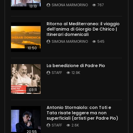
SIMONA MARMORINO
767
13:13
Ritorno al Mediterraneo: il viaggio
dell’anima di Giorgio De Chirico |
Itinerari domenicali
SIMONA MARMORINO
545
10:50
La benedizione di Padre Pio
STAFF
12.9K
03:11
Antonio Stornaiolo: con Toti e
Tata risate leggere ma non
superficiali (artisti per Padre Pio)
STAFF
2.6K
20:55