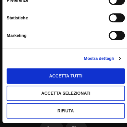
Preferenze
Statistiche
Home
Marketing
Clicca per votare questo articolo!
Mostra dettagli
[Voti:
0
Media:
0
]
Post Views:
990
ACCETTA TUTTI
ACCETTA SELEZIONATI
RIFIUTA