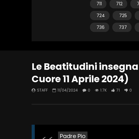
711
712
7
724
725
736
737
Le Beatitudini insegnan
Cuore 11 Aprile 2024)
STAFF
11/04/2024
0
1.7K
71
0
Padre Pio