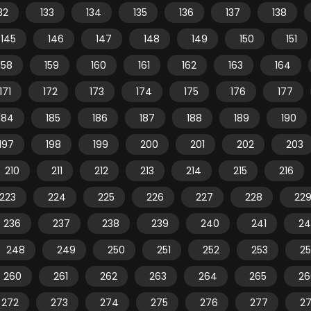
32
133
134
135
136
137
138
145
146
147
148
149
150
151
158
159
160
161
162
163
164
171
172
173
174
175
176
177
184
185
186
187
188
189
190
197
198
199
200
201
202
203
210
211
212
213
214
215
216
223
224
225
226
227
228
22
236
237
238
239
240
241
24
248
249
250
251
252
253
2
260
261
262
263
264
265
26
272
273
274
275
276
277
2