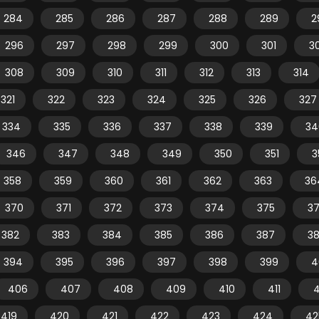
284
285
286
287
288
289
2
296
297
298
299
300
301
3
308
309
310
311
312
313
314
321
322
323
324
325
326
327
334
335
336
337
338
339
34
346
347
348
349
350
351
3
358
359
360
361
362
363
36
370
371
372
373
374
375
3
382
383
384
385
386
387
3
394
395
396
397
398
399
4
406
407
408
409
410
411
4
419
420
421
422
423
424
42