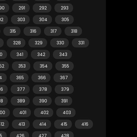
90
291
292
293
02
303
304
305
315
316
317
318
328
329
330
331
0
341
342
343
52
353
354
355
4
365
366
367
76
377
378
379
88
389
390
391
00
401
402
403
12
413
414
415
416
5
426
427
428