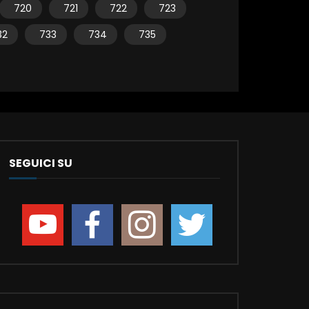
720
721
722
723
32
733
734
735
SEGUICI SU