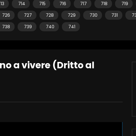
13
714
715
716
717
718
719
726
727
728
729
730
731
7
738
739
740
741
o a vivere (Dritto al