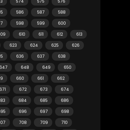
73
574
575
576
85
586
587
588
97
598
599
600
609
610
611
612
613
623
624
625
626
35
636
637
638
647
648
649
650
59
660
661
662
671
672
673
674
683
684
685
686
695
696
697
698
707
708
709
710