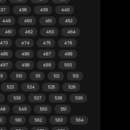
437
438
439
440
449
450
451
452
461
462
463
464
473
474
475
476
485
486
487
488
497
498
499
500
09
510
511
512
513
523
524
525
526
5
536
537
538
539
548
549
550
551
0
561
562
563
564