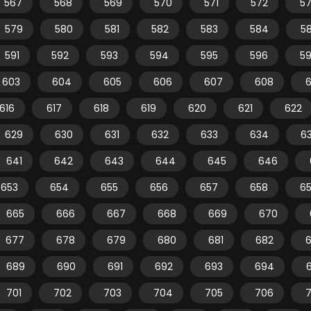
567
568
569
570
571
572
5
579
580
581
582
583
584
5
591
592
593
594
595
596
5
603
604
605
606
607
608
616
617
618
619
620
621
622
629
630
631
632
633
634
6
641
642
643
644
645
646
653
654
655
656
657
658
6
665
666
667
668
669
670
677
678
679
680
681
682
689
690
691
692
693
694
701
702
703
704
705
706