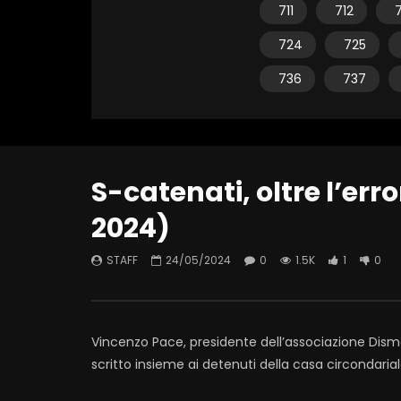
711
712
7
724
725
736
737
S-catenati, oltre l’er
2024)
STAFF
24/05/2024
0
1.5K
1
0
Vincenzo Pace, presidente dell’associazione Dism
scritto insieme ai detenuti della casa circondarial