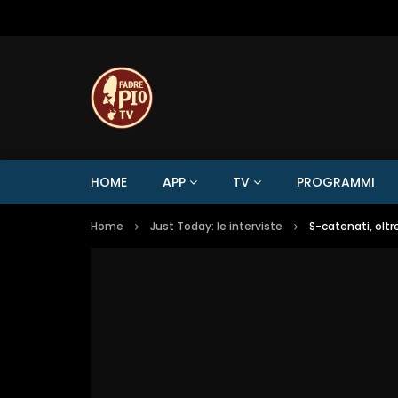
HOME
APP
TV
PROGRAMMI
Home
Just Today: le interviste
S-catenati, oltr