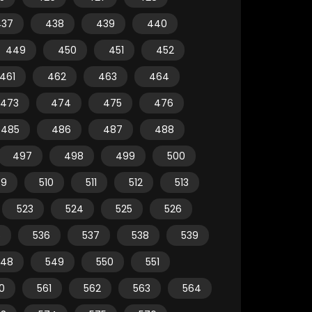
437
438
439
440
449
450
451
452
461
462
463
464
473
474
475
476
485
486
487
488
497
498
499
500
09
510
511
512
513
523
524
525
526
5
536
537
538
539
548
549
550
551
0
561
562
563
564