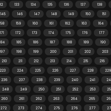
32
133
134
135
136
137
138
145
146
147
148
149
150
151
158
159
160
161
162
163
164
171
172
173
174
175
176
177
184
185
186
187
188
189
190
197
198
199
200
201
202
203
210
211
212
213
214
215
216
223
224
225
226
227
228
22
236
237
238
239
240
241
24
248
249
250
251
252
253
2
260
261
262
263
264
265
26
272
273
274
275
276
277
2