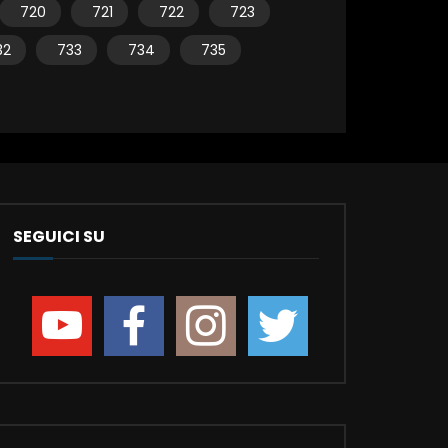
720
721
722
723
32
733
734
735
SEGUICI SU