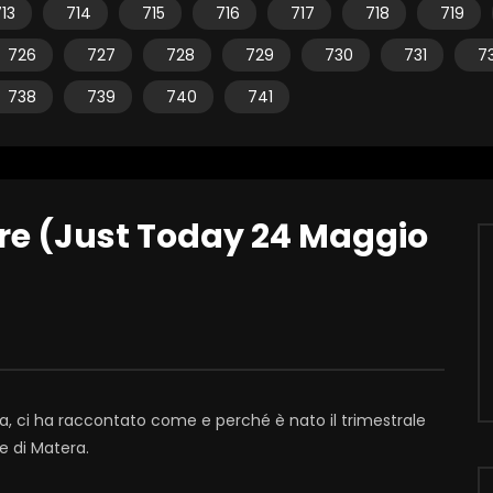
13
714
715
716
717
718
719
726
727
728
729
730
731
7
738
739
740
741
rore (Just Today 24 Maggio
a, ci ha raccontato come e perché è nato il trimestrale
e di Matera.