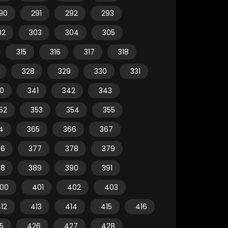
90
291
292
293
02
303
304
305
315
316
317
318
328
329
330
331
0
341
342
343
52
353
354
355
4
365
366
367
76
377
378
379
88
389
390
391
00
401
402
403
12
413
414
415
416
5
426
427
428