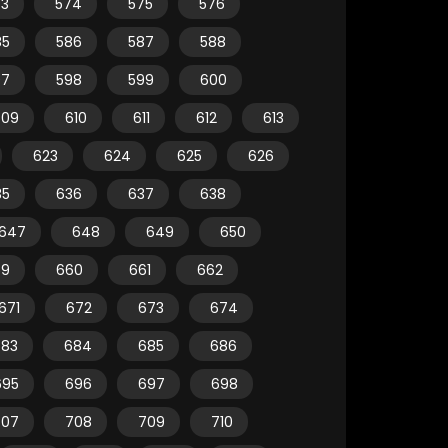
73
574
575
576
85
586
587
588
97
598
599
600
609
610
611
612
613
623
624
625
626
35
636
637
638
647
648
649
650
59
660
661
662
671
672
673
674
683
684
685
686
695
696
697
698
707
708
709
710