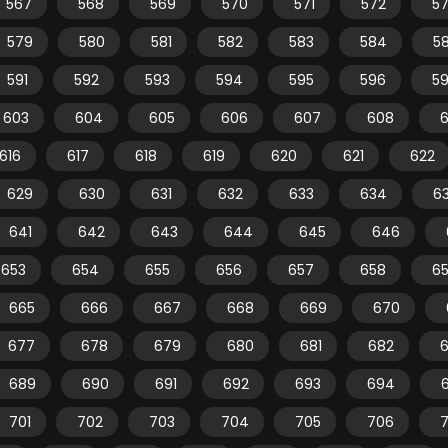
567
568
569
570
571
572
5
579
580
581
582
583
584
5
591
592
593
594
595
596
5
603
604
605
606
607
608
616
617
618
619
620
621
622
629
630
631
632
633
634
6
641
642
643
644
645
646
653
654
655
656
657
658
6
665
666
667
668
669
670
677
678
679
680
681
682
689
690
691
692
693
694
701
702
703
704
705
706