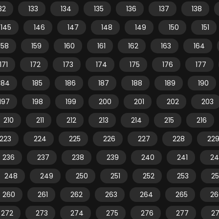
32
133
134
135
136
137
138
145
146
147
148
149
150
151
158
159
160
161
162
163
164
171
172
173
174
175
176
177
184
185
186
187
188
189
190
197
198
199
200
201
202
203
210
211
212
213
214
215
216
223
224
225
226
227
228
22
236
237
238
239
240
241
24
248
249
250
251
252
253
2
260
261
262
263
264
265
26
272
273
274
275
276
277
2