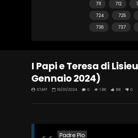
711
712
7
724
725
736
737
I Papi e Teresa di Lisie
Gennaio 2024)
STAFF
19/01/2024
0
1.8K
88
0
Padre Pio