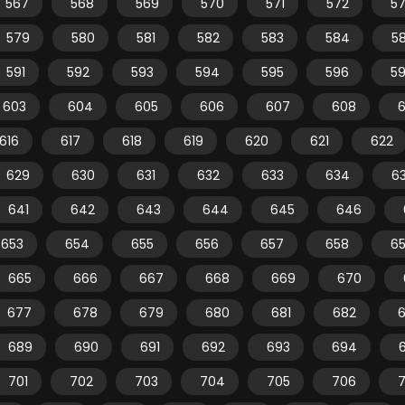
567
568
569
570
571
572
5
579
580
581
582
583
584
5
591
592
593
594
595
596
5
603
604
605
606
607
608
616
617
618
619
620
621
622
629
630
631
632
633
634
6
641
642
643
644
645
646
653
654
655
656
657
658
6
665
666
667
668
669
670
677
678
679
680
681
682
689
690
691
692
693
694
701
702
703
704
705
706