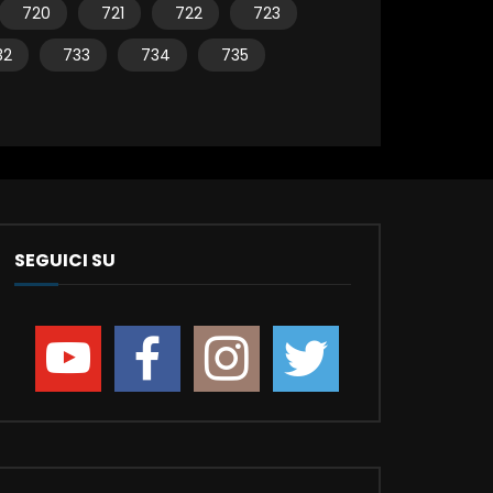
720
721
722
723
32
733
734
735
SEGUICI SU