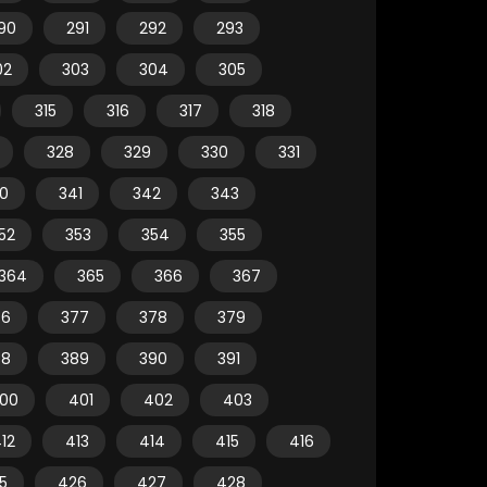
90
291
292
293
02
303
304
305
315
316
317
318
328
329
330
331
0
341
342
343
52
353
354
355
364
365
366
367
76
377
378
379
88
389
390
391
00
401
402
403
12
413
414
415
416
5
426
427
428