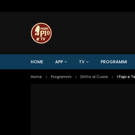
HOME
APP
TV
PROGRAMMI
Home
Programmi
Dritto al Cuore
I Papi e T