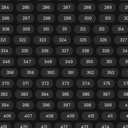
284
285
286
287
288
289
2
296
297
298
299
300
301
3
308
309
310
311
312
313
314
321
322
323
324
325
326
327
334
335
336
337
338
339
34
346
347
348
349
350
351
3
358
359
360
361
362
363
370
371
372
373
374
375
3
382
383
384
385
386
387
3
394
395
396
397
398
399
4
406
407
408
409
410
411
4
419
420
421
422
423
424
42