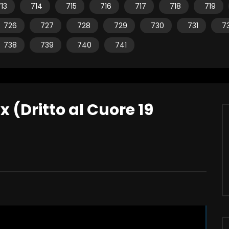
13
714
715
716
717
718
719
726
727
728
729
730
731
7
738
739
740
741
ux (Dritto al Cuore 19