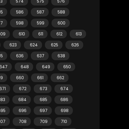
73
574
575
576
85
586
587
588
97
598
599
600
609
610
611
612
613
623
624
625
626
35
636
637
638
647
648
649
650
59
660
661
662
671
672
673
674
683
684
685
686
695
696
697
698
707
708
709
710