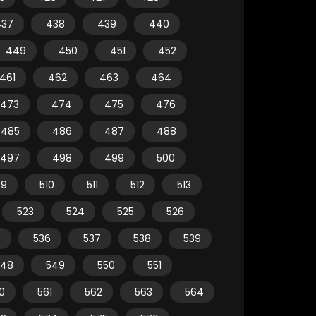
437
438
439
440
449
450
451
452
461
462
463
464
473
474
475
476
485
486
487
488
497
498
499
500
09
510
511
512
513
523
524
525
526
5
536
537
538
539
548
549
550
551
0
561
562
563
564