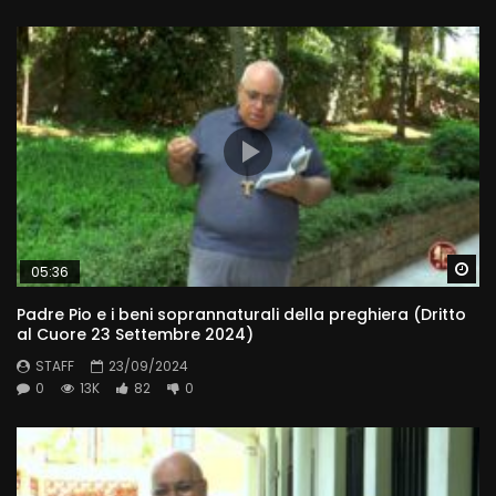
Wa
05:36
Padre Pio e i beni soprannaturali della preghiera (Dritto
al Cuore 23 Settembre 2024)
STAFF
23/09/2024
0
13K
82
0