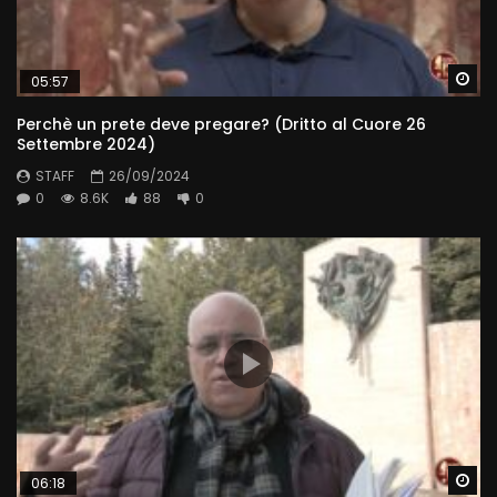
Wa
05:57
Perchè un prete deve pregare? (Dritto al Cuore 26
Settembre 2024)
STAFF
26/09/2024
0
8.6K
88
0
Wa
06:18