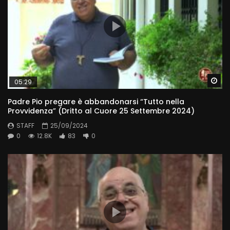
Wa
05:29
Padre Pio pregare è abbandonarsi “Tutto nella
Provvidenza” (Dritto al Cuore 25 Settembre 2024)
STAFF
25/09/2024
0
12.8K
83
0