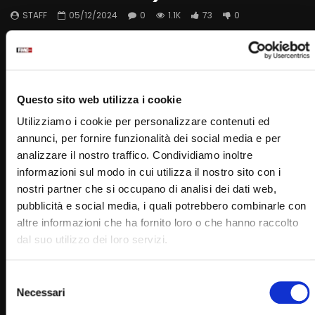
STAFF
05/12/2024
0
1.1K
73
0
Questo sito web utilizza i cookie
Padre Pio
Utilizziamo i cookie per personalizzare contenuti ed
annunci, per fornire funzionalità dei social media e per
analizzare il nostro traffico. Condividiamo inoltre
informazioni sul modo in cui utilizza il nostro sito con i
nostri partner che si occupano di analisi dei dati web,
PADRE PIO TV
pubblicità e social media, i quali potrebbero combinarle con
Emittente televisiva cattolica dei frati cappuccini di San
altre informazioni che ha fornito loro o che hanno raccolto
Giovanni Rotondo.
dal suo utilizzo dei loro servizi.
Puoi guardare Padre Pio Tv
Selezione
sul digitale terrestre al canale 145,
Necessari
del
su Tv Sat al canale 445,
consenso