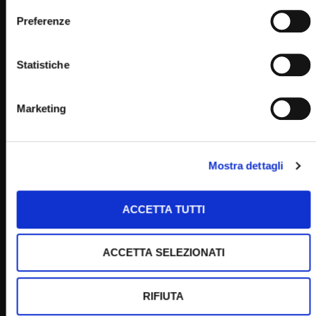
su Sky al canale 852,
Preferenze
in streaming sul sito internet:
Statistiche
Home
Marketing
Mostra dettagli
Clicca per votare questo articolo!
[Voti:
0
Media:
0
]
Post Views:
1.114
ACCETTA TUTTI
ACCETTA SELEZIONATI
RIFIUTA