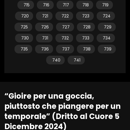
715
716
717
718
719
720
721
722
723
724
725
726
727
728
729
730
731
732
733
734
735
736
737
738
739
740
741
“Gioire per una goccia,
piuttosto che piangere per un
temporale” (Dritto al Cuore 5
Dicembre 2024)