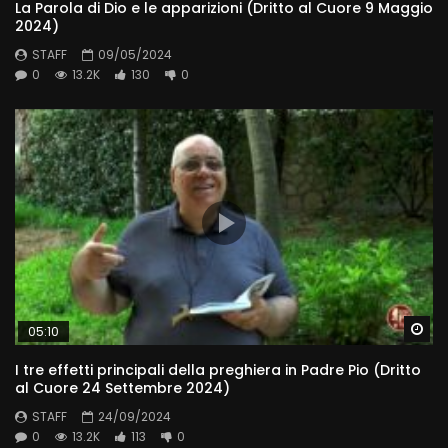
La Parola di Dio e le apparizioni (Dritto al Cuore 9 Maggio
2024)
STAFF
09/05/2024
0
13.2K
130
0
Wa
05:10
I tre effetti principali della preghiera in Padre Pio (Dritto
al Cuore 24 Settembre 2024)
STAFF
24/09/2024
0
13.2K
113
0