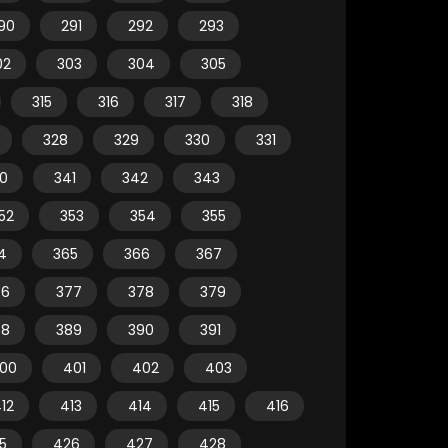
90
291
292
293
02
303
304
305
315
316
317
318
328
329
330
331
0
341
342
343
52
353
354
355
4
365
366
367
76
377
378
379
88
389
390
391
00
401
402
403
12
413
414
415
416
5
426
427
428