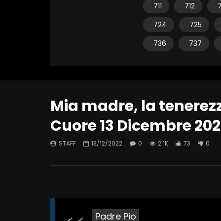
711
712
7
724
725
736
737
Mia madre, la tenerezz
Cuore 13 Dicembre 202
STAFF
13/12/2022
0
2.1K
73
0
Padre Pio