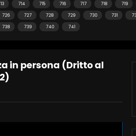
13
714
715
716
717
718
719
726
727
728
729
730
731
7
738
739
740
741
a in persona (Dritto al
2)