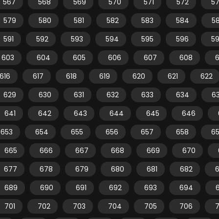
567
568
569
570
571
572
5
579
580
581
582
583
584
5
591
592
593
594
595
596
5
603
604
605
606
607
608
616
617
618
619
620
621
622
629
630
631
632
633
634
6
641
642
643
644
645
646
653
654
655
656
657
658
6
665
666
667
668
669
670
677
678
679
680
681
682
689
690
691
692
693
694
701
702
703
704
705
706