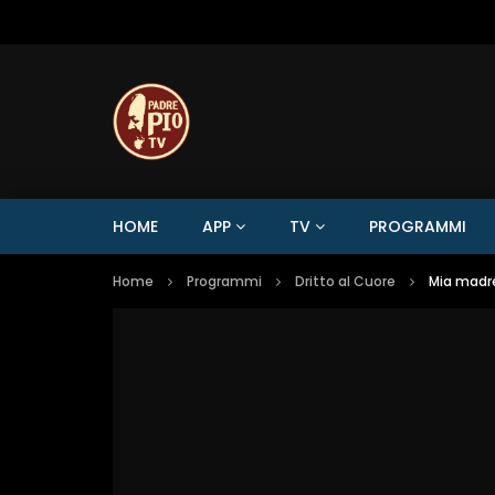
HOME
APP
TV
PROGRAMMI
Home
Programmi
Dritto al Cuore
Mia madre