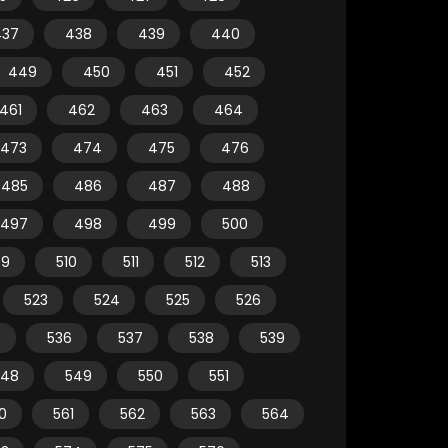
437
438
439
440
449
450
451
452
461
462
463
464
473
474
475
476
485
486
487
488
497
498
499
500
09
510
511
512
513
523
524
525
526
5
536
537
538
539
548
549
550
551
0
561
562
563
564