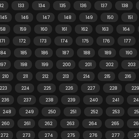
32
133
134
135
136
137
138
145
146
147
148
149
150
151
158
159
160
161
162
163
164
171
172
173
174
175
176
177
184
185
186
187
188
189
190
197
198
199
200
201
202
203
210
211
212
213
214
215
216
223
224
225
226
227
228
22
236
237
238
239
240
241
24
248
249
250
251
252
253
2
260
261
262
263
264
265
26
272
273
274
275
276
277
2