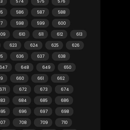
73
574
575
576
85
586
587
588
97
598
599
600
609
610
611
612
613
623
624
625
626
35
636
637
638
647
648
649
650
59
660
661
662
671
672
673
674
683
684
685
686
695
696
697
698
707
708
709
710