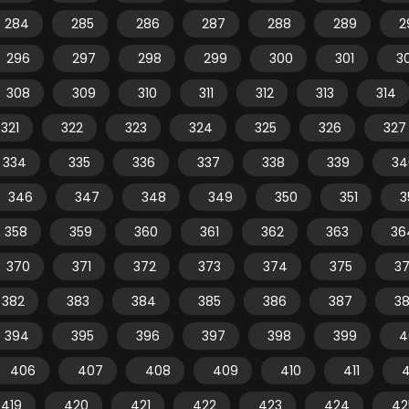
284
285
286
287
288
289
2
296
297
298
299
300
301
3
308
309
310
311
312
313
314
321
322
323
324
325
326
327
334
335
336
337
338
339
34
346
347
348
349
350
351
3
358
359
360
361
362
363
36
370
371
372
373
374
375
3
382
383
384
385
386
387
3
394
395
396
397
398
399
4
406
407
408
409
410
411
4
419
420
421
422
423
424
42