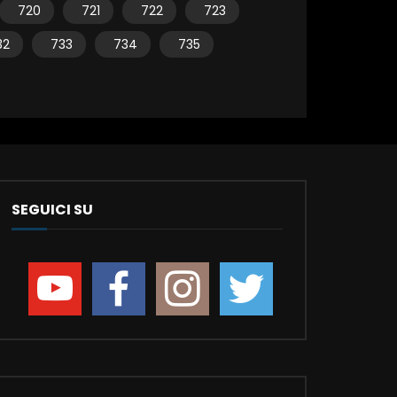
720
721
722
723
32
733
734
735
SEGUICI SU