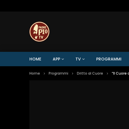
HOME
APP
TV
PROGRAMMI
Home
Programmi
Dritto al Cuore
“Il Cuore