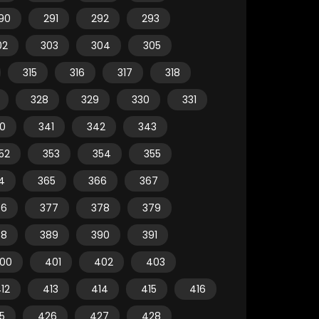
90
291
292
293
02
303
304
305
315
316
317
318
328
329
330
331
0
341
342
343
52
353
354
355
4
365
366
367
76
377
378
379
88
389
390
391
00
401
402
403
12
413
414
415
416
5
426
427
428