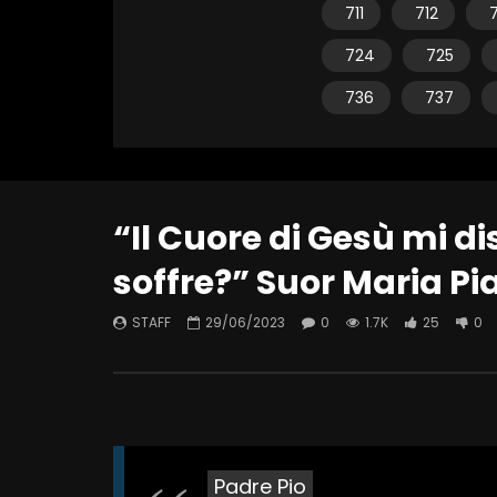
711
712
7
724
725
736
737
“Il Cuore di Gesù mi d
soffre?” Suor Maria P
STAFF
29/06/2023
0
1.7K
25
0
Padre Pio