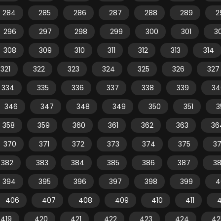
284
285
286
287
288
289
2
296
297
298
299
300
301
3
308
309
310
311
312
313
314
321
322
323
324
325
326
327
334
335
336
337
338
339
34
346
347
348
349
350
351
3
358
359
360
361
362
363
36
370
371
372
373
374
375
3
382
383
384
385
386
387
3
394
395
396
397
398
399
4
406
407
408
409
410
411
4
419
420
421
422
423
424
42