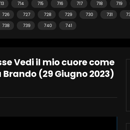
13
714
715
716
717
718
719
726
727
728
729
730
731
7
738
739
740
741
isse Vedi il mio cuore come
ia Brando (29 Giugno 2023)