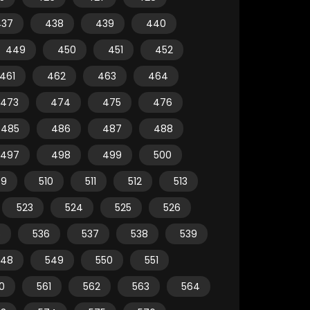
437
438
439
440
449
450
451
452
461
462
463
464
473
474
475
476
485
486
487
488
497
498
499
500
09
510
511
512
513
523
524
525
526
5
536
537
538
539
548
549
550
551
0
561
562
563
564