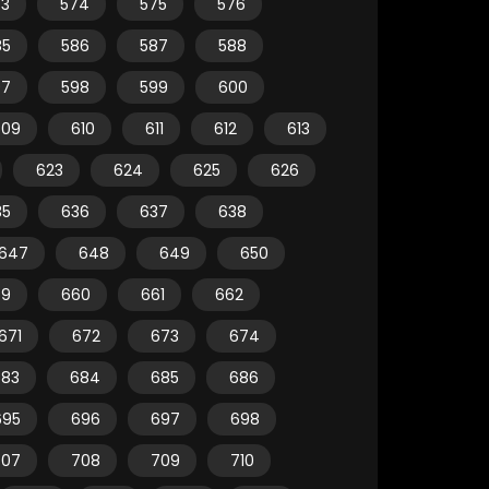
73
574
575
576
85
586
587
588
97
598
599
600
609
610
611
612
613
623
624
625
626
35
636
637
638
647
648
649
650
59
660
661
662
671
672
673
674
683
684
685
686
695
696
697
698
707
708
709
710