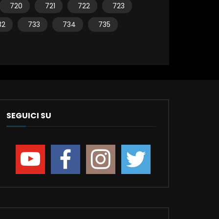
720
721
722
723
32
733
734
735
SEGUICI SU