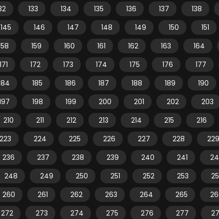
32
133
134
135
136
137
138
145
146
147
148
149
150
151
158
159
160
161
162
163
164
171
172
173
174
175
176
177
184
185
186
187
188
189
190
197
198
199
200
201
202
203
210
211
212
213
214
215
216
223
224
225
226
227
228
22
236
237
238
239
240
241
24
248
249
250
251
252
253
2
260
261
262
263
264
265
26
272
273
274
275
276
277
2