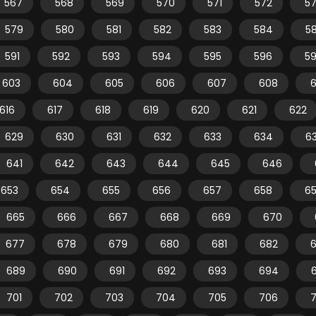
567
568
569
570
571
572
5
579
580
581
582
583
584
5
591
592
593
594
595
596
5
603
604
605
606
607
608
616
617
618
619
620
621
622
629
630
631
632
633
634
6
641
642
643
644
645
646
653
654
655
656
657
658
6
665
666
667
668
669
670
677
678
679
680
681
682
689
690
691
692
693
694
701
702
703
704
705
706